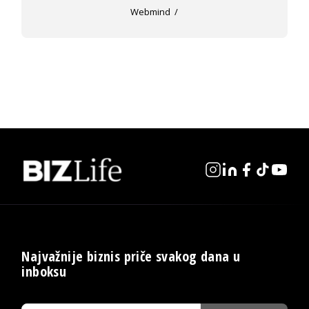
Webmind
Najvažnije biznis priče svakog dana u
inboksu