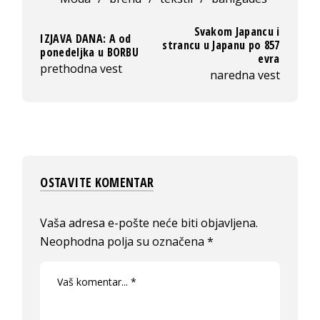
Svakom Japancu i
IZJAVA DANA: A od
strancu u Japanu po 857
ponedeljka u BORBU
evra
prethodna vest
naredna vest
OSTAVITE KOMENTAR
Vaša adresa e-pošte neće biti objavljena.
Neophodna polja su označena
*