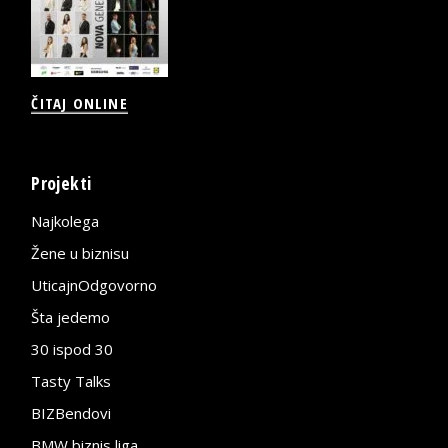
ČITAJ ONLINE
Projekti
Najkolega
Žene u biznisu
UticajnOdgovorno
Šta jedemo
30 ispod 30
Tasty Talks
BIZBendovi
BMW biznis liga