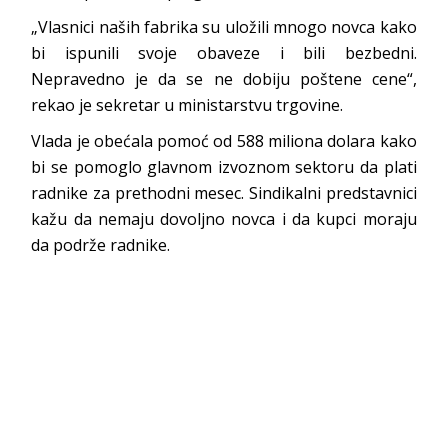
„Vlasnici naših fabrika su uložili mnogo novca kako
bi ispunili svoje obaveze i bili bezbedni.
Nepravedno je da se ne dobiju poštene cene“,
rekao je sekretar u ministarstvu trgovine.
Vlada je obećala pomoć od 588 miliona dolara kako
bi se pomoglo glavnom izvoznom sektoru da plati
radnike za prethodni mesec. Sindikalni predstavnici
kažu da nemaju dovoljno novca i da kupci moraju
da podrže radnike.