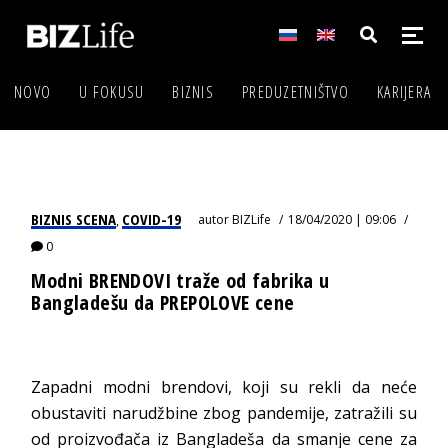
NOVO
U FOKUSU
BIZNIS
PREDUZETNIŠTVO
KARIJERA
BIZNIS SCENA
COVID-19
autor
BIZLife
18/04/2020 | 09:06
,
0
Modni BRENDOVI traže od fabrika u
Bangladešu da PREPOLOVE cene
Zapadni modni brendovi, koji su rekli da neće
obustaviti narudžbine zbog pandemije, zatražili su
od proizvođača iz Bangladeša da smanje cene za