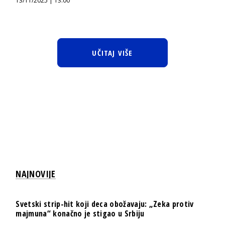
13/11/2025 | 13:00
UČITAJ VIŠE
NAJNOVIJE
Svetski strip-hit koji deca obožavaju: „Zeka protiv
majmuna“ konačno je stigao u Srbiju