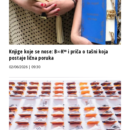
Knjige koje se nose: B∞K⁸⁸ i priča o tašni koja
postaje lična poruka
02/06/2026 | 09:30