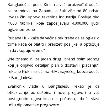
Bangladeš je, posle Kine, najveći proizvođač odeće
za brendove na Zapadu, a čak više od 80 odsto
izvoza čini upravo tekstilna industrija. Posluje oko
4.000 fabrika, koje zapošljavaju 4.000.000 ljudi,
uglavnom žene.
Rubana Huk kaže da većina tek treba da se oglasi o
tome kada će platiti i preuzeti pošiljke, a optužuje
ih da „kupuju vreme“.
„Ne znamo ni za jedan drugi brend osim jednog
koji je objavio detaljan plan o dostavi i plaćanju“,
rekla je Huk, misleći na HiM, najvećeg kupca odeće
iz Bangladeša.
Zvaničnik vlade u Bangladešu rekao je da
otkazivanje porudžbina i novi pregovori o već
postignutim ugovorima nije pošteno, i da će vlast
ući u diplomatske pregovore.