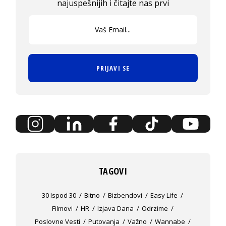
najuspešnijih i čitajte nas prvi
PRIJAVI SE
TAGOVI
30 Ispod 30
Bitno
Bizbendovi
Easy Life
Filmovi
HR
Izjava Dana
Odrzime
Poslovne Vesti
Putovanja
Važno
Wannabe