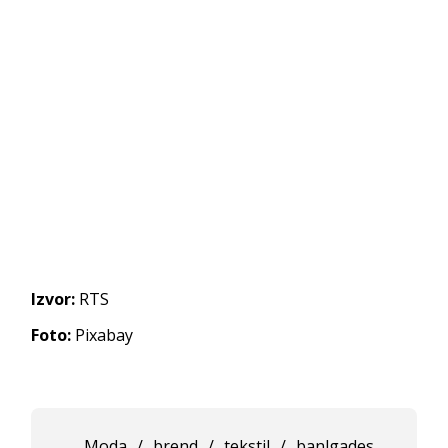
Izvor:
RTS
Foto:
Pixabay
Moda
/
brend
/
tekstil
/
banlgades