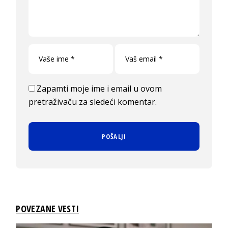
Zapamti moje ime i email u ovom
pretraživaču za sledeći komentar.
POVEZANE VESTI