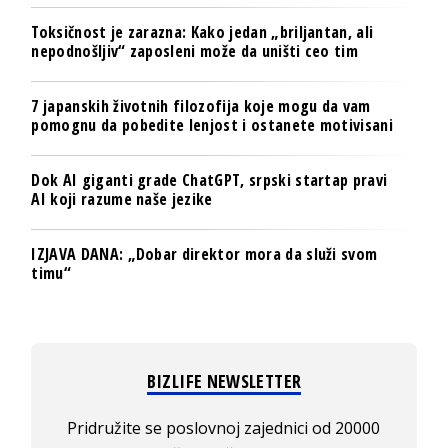
Toksičnost je zarazna: Kako jedan „briljantan, ali
nepodnošljiv“ zaposleni može da uništi ceo tim
7 japanskih životnih filozofija koje mogu da vam
pomognu da pobedite lenjost i ostanete motivisani
Dok AI giganti grade ChatGPT, srpski startap pravi
AI koji razume naše jezike
IZJAVA DANA: „Dobar direktor mora da služi svom
timu“
BIZLIFE NEWSLETTER
Pridružite se poslovnoj zajednici od 20000