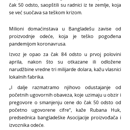
čak 50 odsto, saopštili su radnici iz te zemlje, koja
se već suočava sa teškom krizom.
Milioni domaćinstava u Bangladešu zavise od
proizvodnje odeće, koja je teško pogođena
pandemijom koronavrusa.
Izvoz je opao za čak 84 odsto u prvoj polovini
aprila, nakon što su otkazane ili odložene
narudžbine vredne tri milijarde dolara, kažu vlasnici
lokalnih fabrika.
„I dalje razmatramo njihovo odustajanje od
početnih ugovornih obaveza, koje uzimaju u obzir i
pregovore o smanjenju cene do čak 50 odsto od
početno ugovorene cifre“, kaže Rubana Huk,
predsednica bangladeške Asocijacije proizvođača i
izvoznika odeće.