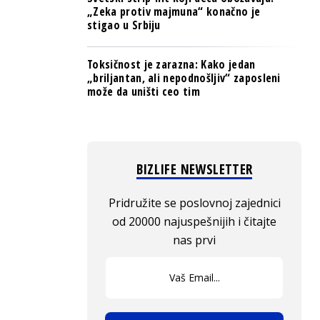
„Zeka protiv majmuna“ konačno je
stigao u Srbiju
Toksičnost je zarazna: Kako jedan
„briljantan, ali nepodnošljiv“ zaposleni
može da uništi ceo tim
BIZLIFE NEWSLETTER
Pridružite se poslovnoj zajednici
od 20000 najuspešnijih i čitajte
nas prvi