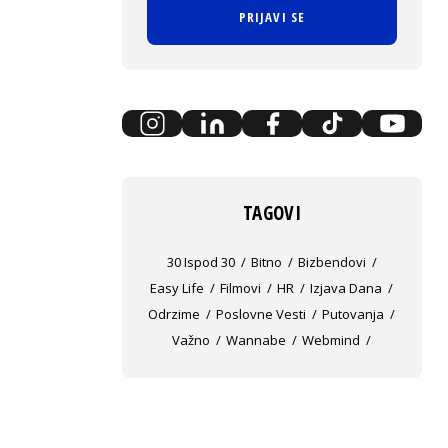
PRIJAVI SE
TAGOVI
30 Ispod 30
Bitno
Bizbendovi
Easy Life
Filmovi
HR
Izjava Dana
Odrzime
Poslovne Vesti
Putovanja
Važno
Wannabe
Webmind