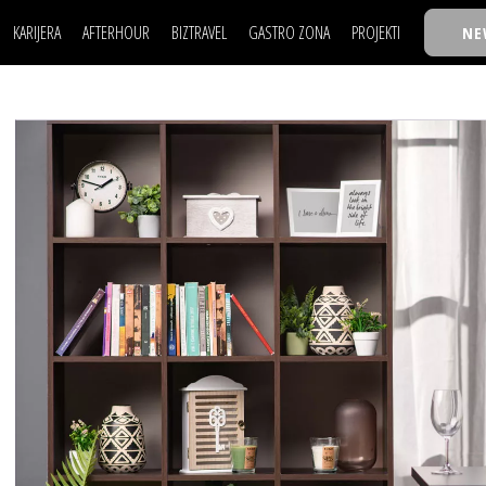
KARIJERA
AFTERHOUR
BIZTRAVEL
GASTRO ZONA
PROJEKTI
NE
POSAO
FILM I SCENA
NAJKOLEGA
LJUDI (HR)
KNJIGE
TASTY TALKS
POSAO
FILM I SCENA
NAJKOLEGA
JE
MOJ UGAO
AUTO SVET
30 ISPOD 30
LJUDI (HR)
KNJIGE
TASTY TALKS
USAVRŠAVANJE
STIL
BACK TO OFFIC
JE
MOJ UGAO
AUTO SVET
30 ISPOD 30
KNOW-HOW
WELLBEING
BIZBENDOVI
USAVRŠAVANJE
STIL
BACK TO OFFIC
BIZKOLEGIJUM
KNOW-HOW
WELLBEING
BIZBENDOVI
BMW BIZNIS LIG
BIZKOLEGIJUM
BIZLIFE WEEK
BMW BIZNIS LIG
IZJAVA GODINE
BIZLIFE WEEK
IZJAVA GODINE