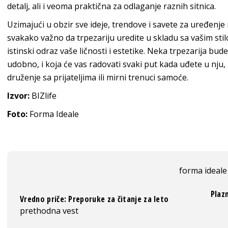
detalj, ali i veoma praktična za odlaganje raznih sitnica.
Uzimajući u obzir sve ideje, trendove i savete za uređenje 
svakako važno da trpezariju uredite u skladu sa vašim stilo
istinski odraz vaše ličnosti i estetike. Neka trpezarija bud
udobno, i koja će vas radovati svaki put kada uđete u nju,
druženje sa prijateljima ili mirni trenuci samoće.
Izvor:
BIZlife
Foto:
Forma Ideale
forma ideale
Plaz
Vredno priče: Preporuke za čitanje za leto
prethodna vest