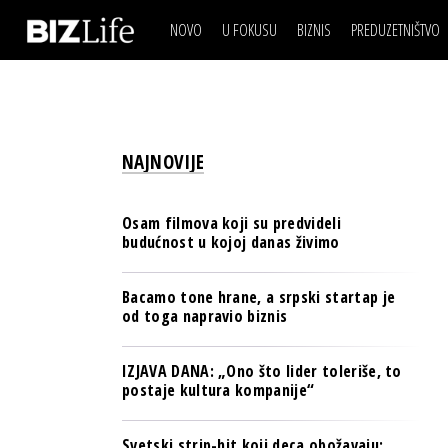
NOVO
U FOKUSU
BIZNIS
PREDUZETNIŠTVO
IZJAVA DANA
BIZNIS SCENA
VIDEO
REAL ESTATE
IZJAVA DANA
BIZNIS SCENA
BREND I KOMUNIKACI
VIDEO
REAL ESTATE
ESG & ENERGY
NAJNOVIJE
BREND I KOMUNIKACI
BANKE
ESG & ENERGY
OSIGURANJE
Osam filmova koji su predvideli
BANKE
budućnost u kojoj danas živimo
TECH I AI
OSIGURANJE
BIZNIS & SPORT
Bacamo tone hrane, a srpski startap je
TECH I AI
od toga napravio biznis
PULS REGIONA
BIZNIS & SPORT
NOVO NA RAFU
IZJAVA DANA: „Ono što lider toleriše, to
PULS REGIONA
postaje kultura kompanije“
NOVO NA RAFU
Svetski strip-hit koji deca obožavaju: