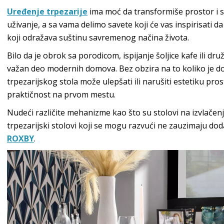
Uređenje trpezarije
ima moć da transformiše prostor i st
uživanje, a sa vama delimo savete koji će vas inspirisati d
koji odražava suštinu savremenog načina života.
Bilo da je obrok sa porodicom, ispijanje šoljice kafe ili dru
važan deo modernih domova. Bez obzira na to koliko je do
trpezarijskog stola može ulepšati ili narušiti estetiku pro
praktičnost na prvom mestu.
Nudeći različite mehanizme kao što su stolovi na izvlačenje,
trpezarijski stolovi koji se mogu razvući ne zauzimaju dod
ROXBY
.