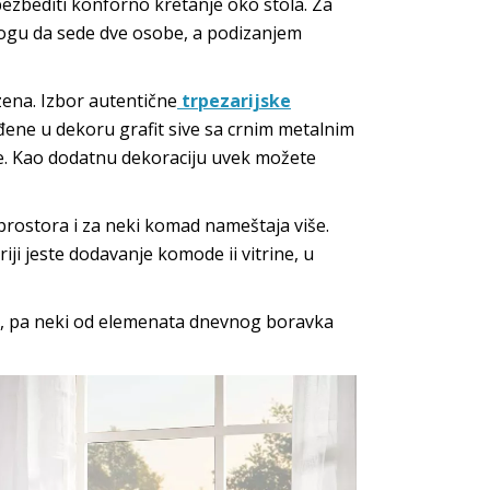
ezbediti konforno kretanje oko stola. Za
ogu da sede dve osobe, a podizanjem
zena. Izbor autentične
trpezarijske
ađene u dekoru grafit sive sa crnim metalnim
je. Kao dodatnu dekoraciju uvek možete
 prostora i za neki komad nameštaja više.
iji jeste dodavanje komode ii vitrine, u
vka, pa neki od elemenata dnevnog boravka