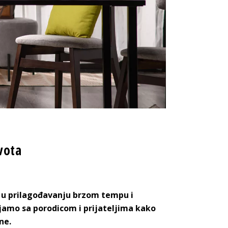
vota
 u prilagođavanju brzom tempu i
jamo sa porodicom i prijateljima kako
ne.