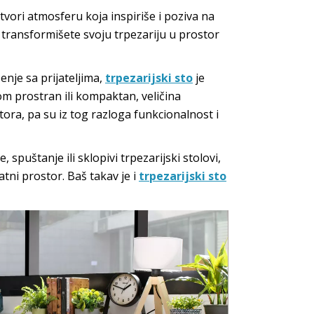
vori atmosferu koja inspiriše i poziva na
a transformišete svoju trpezariju u prostor
ženje sa prijateljima,
trpezarijski sto
je
m prostran ili kompaktan, veličina
stora, pa su iz tog razloga funkcionalnost i
 spuštanje ili sklopivi trpezarijski stolovi,
atni prostor. Baš takav je i
trpezarijski sto