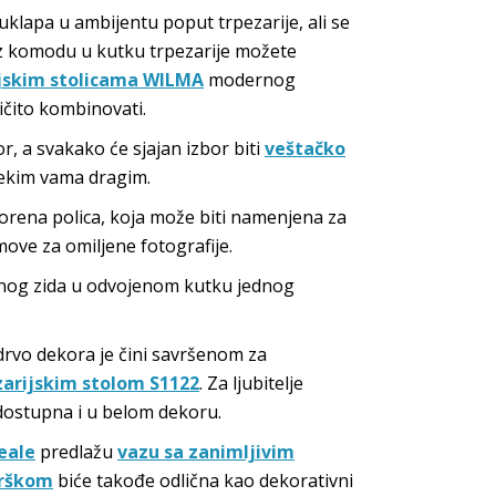
uklapa u ambijentu poput trpezarije, ali se
z komodu u kutku trpezarije možete
ijskim stolicama WILMA
modernog
ičito kombinovati.
, a svakako će sjajan izbor biti
veštačko
ekim vama dragim.
vorena polica, koja može biti namenjena za
amove za omiljene fotografije.
nog zida u odvojenom kutku jednog
 drvo dekora je čini savršenom za
zarijskim stolom S1122
. Za ljubitelje
 dostupna i u belom dekoru.
eale
predlažu
vazu sa zanimljivim
drškom
biće takođe odlična kao dekorativni