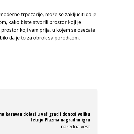
moderne trpezarije, može se zaključiti da je
m, kako biste stvorili prostor koji je
e prostor koji vam prija, u kojem se osećate
 bilo da je to za obrok sa porodicom,
ma karavan dolazi u vaš grad i donosi veliku
letnju Plazma nagradnu igru
naredna vest