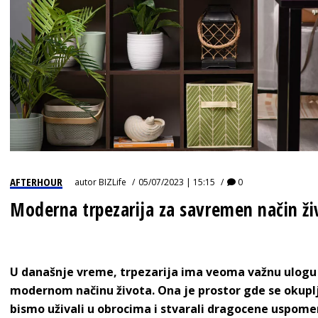
AFTERHOUR
autor
BIZLife
05/07/2023 | 15:15
0
Moderna trpezarija za savremen način ži
U današnje vreme, trpezarija ima veoma važnu ulogu
modernom načinu života. Ona je prostor gde se okupl
bismo uživali u obrocima i stvarali dragocene uspome