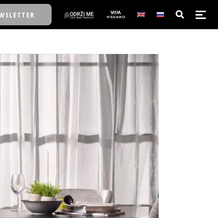
WSLETTER
E/SCHOOL
E/SCHOOL
A
A