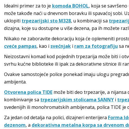
Idealni primer za to je
komoda BOHOL
, koja se savršeno 
može takođe naći u dnevnom boravku ili spavaćoj sobi. U
uklopiti
trpezarijski sto M328
, u kombinaciji sa
trpezar
dizajna, koje su dostupne u više dezena, pa ih možete razl
Nikako ne zaboravite dekoraciju koja će oplemeniti prostor
cveće pampas
, kao i
svećnjak
i
ram za fotografiju
sa n
Neizostavni komad kod pojednih trpezarija može biti i ot
svrhu kućne biblioteke ili ipak za dekorativne sitnice ili r
Ovakve samostojeće police ponekad imaju ulogu pregrad
ambijenta.
Otvorena polica TIDE
može biti deo trpezarije, a nijansa
kombinivanje sa
trpezarijskim stolicama SANNY
i
trpe
svedenijih ili monohromatskih ambijenata, polica TIDE je
Za jedan od detalja na polici, dizajneri enterijera
Forma Id
dezenom
, a
dekorativna metalna korpa sa drvenom 