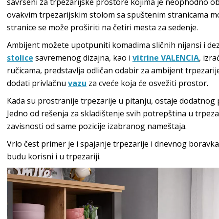
savršeni za trpezarijske prostore kojima je neophodno ob
ovakvim trpezarijskim stolom sa spuštenim stranicama m
stranice se može proširiti na četiri mesta za sedenje.
Ambijent možete upotpuniti komadima sličnih nijansi i de
stolice
savremenog dizajna, kao i
vitrine VALENCIA
, izr
ručicama, predstavlja odličan odabir za ambijent trpezari
dodati privlačnu
vazu
za cveće koja će osvežiti prostor.
Kada su prostranije trpezarije u pitanju, ostaje dodatnog
Jedno od rešenja za skladištenje svih potrepština u trpezar
zavisnosti od same pozicije izabranog nameštaja.
Vrlo čest primer je i spajanje trpezarije i dnevnog bora
budu korisni i u trpezariji.