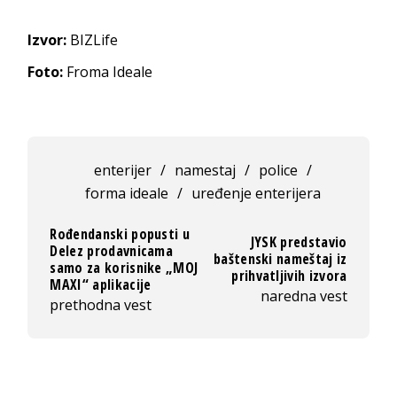
Izvor:
BIZLife
Foto:
Froma Ideale
enterijer
/
namestaj
/
police
/
forma ideale
/
uređenje enterijera
Rođendanski popusti u
JYSK predstavio
Delez prodavnicama
baštenski nameštaj iz
samo za korisnike „MOJ
prihvatljivih izvora
MAXI“ aplikacije
naredna vest
prethodna vest