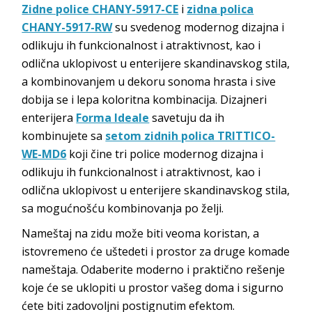
Zidne police CHANY-5917-CE
i
zidna polica
CHANY-5917-RW
su svedenog modernog dizajna i
odlikuju ih funkcionalnost i atraktivnost, kao i
odlična uklopivost u enterijere skandinavskog stila,
a kombinovanjem u dekoru sonoma hrasta i sive
dobija se i lepa koloritna kombinacija. Dizajneri
enterijera
Forma Ideale
savetuju da ih
kombinujete sa
setom zidnih polica TRITTICO-
WE-MD6
koji čine tri police modernog dizajna i
odlikuju ih funkcionalnost i atraktivnost, kao i
odlična uklopivost u enterijere skandinavskog stila,
sa mogućnošću kombinovanja po želji.
Nameštaj na zidu može biti veoma koristan, a
istovremeno će uštedeti i prostor za druge komade
nameštaja. Odaberite moderno i praktično rešenje
koje će se uklopiti u prostor vašeg doma i sigurno
ćete biti zadovoljni postignutim efektom.