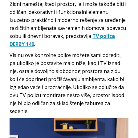
Zidni nameštaj štedi prostor, ali može takođe biti i
odličan dekorativni i funkcionalni element.
Izuzetno praktično i moderno rešenje za uređenje
različitih ambijenata savremenih domova, spavaću
sobu ili dnevni boravak, predstavlja
TV polica
DERBY 140
.
Visinu ove konzolne police možete sami odrediti,
pa ukoliko je postavite malo niže, kao i TV iznad
nje, ostaje dovoljno slobodnog prostora na zidu
koji će doprineti pročišćavanju ambijenta, kako bi
izgledao veće i prozračnije. Ukoliko se odlučite da
ovu TV policu montirate nešto više, prostor ispod
nje bi bio odličan za skladištenje taburea za
sedenje.