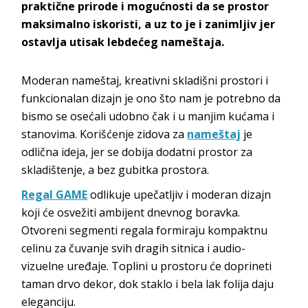
praktične prirode i mogućnosti da se prostor
maksimalno iskoristi, a uz to je i zanimljiv jer
ostavlja utisak lebdećeg nameštaja.
Moderan nameštaj, kreativni skladišni prostori i
funkcionalan dizajn je ono što nam je potrebno da
bismo se osećali udobno čak i u manjim kućama i
stanovima. Korišćenje zidova za
nameštaj
je
odlična ideja, jer se dobija dodatni prostor za
skladištenje, a bez gubitka prostora.
Regal GAME
odlikuje upečatljiv i moderan dizajn
koji će osvežiti ambijent dnevnog boravka.
Otvoreni segmenti regala formiraju kompaktnu
celinu za čuvanje svih dragih sitnica i audio-
vizuelne uređaje. Toplini u prostoru će doprineti
taman drvo dekor, dok staklo i bela lak folija daju
eleganciju.