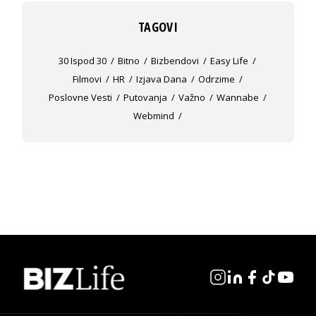
TAGOVI
30 Ispod 30
Bitno
Bizbendovi
Easy Life
Filmovi
HR
Izjava Dana
Odrzime
Poslovne Vesti
Putovanja
Važno
Wannabe
Webmind