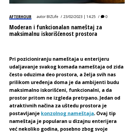
AFTERHOUR
autor
BIZLife
23/02/2023 | 14:25
0
Moderan i funkcionalan nameštaj za
maksimalnu iskorišćenost prostora
Pri pozicioniranju nameštaja u enterijeru
udaljavanje svakog komada nameštaja od zida
često oduzima deo prostora, a želja svih nas
prilikom uređenja doma je da ambijenti budu
maksimalno iskorišćeni, funkcionalni, a da
prostor pritom ne izgleda pretrpano. Jedan od
atraktivnih načina za uštedu prostora je
postavljanje
konzolnog nameštaja
. Ovaj tip
nameštaja je popularan u dizajnu enterijera
već nekoliko godina, posebno zbog svoje