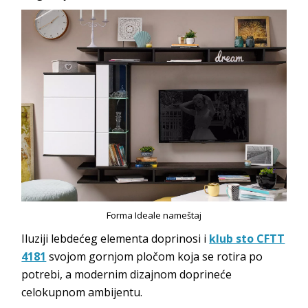
Forma Ideale nameštaj
Iluziji lebdećeg elementa doprinosi i
klub sto CFTT
4181
svojom gornjom pločom koja se rotira po
potrebi, a modernim dizajnom doprineće
celokupnom ambijentu.