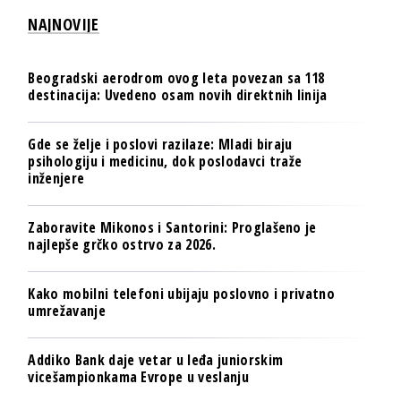
NAJNOVIJE
Beogradski aerodrom ovog leta povezan sa 118
destinacija: Uvedeno osam novih direktnih linija
Gde se želje i poslovi razilaze: Mladi biraju
psihologiju i medicinu, dok poslodavci traže
inženjere
Zaboravite Mikonos i Santorini: Proglašeno je
najlepše grčko ostrvo za 2026.
Kako mobilni telefoni ubijaju poslovno i privatno
umrežavanje
Addiko Bank daje vetar u leđa juniorskim
vicešampionkama Evrope u veslanju