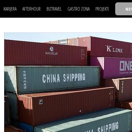
KARIJERA
AFTERHOUR
BIZTRAVEL
GASTRO ZONA
PROJEKTI
NE
POSAO
FILM I SCENA
NAJKOLEGA
LJUDI (HR)
KNJIGE
TASTY TALKS
POSAO
FILM I SCENA
NAJKOLEGA
JE
MOJ UGAO
AUTO SVET
30 ISPOD 30
LJUDI (HR)
KNJIGE
TASTY TALKS
USAVRŠAVANJE
STIL
BACK TO OFFICE/SCHOOL
JE
MOJ UGAO
AUTO SVET
30 ISPOD 30
KNOW-HOW
WELLBEING
BIZBENDOVI
USAVRŠAVANJE
STIL
BACK TO OFFICE/SCHOOL
BIZKOLEGIJUM
KNOW-HOW
WELLBEING
BIZBENDOVI
BMW BIZNIS LIGA
BIZKOLEGIJUM
BIZLIFE WEEK
BMW BIZNIS LIGA
IZJAVA GODINE
BIZLIFE WEEK
IZJAVA GODINE