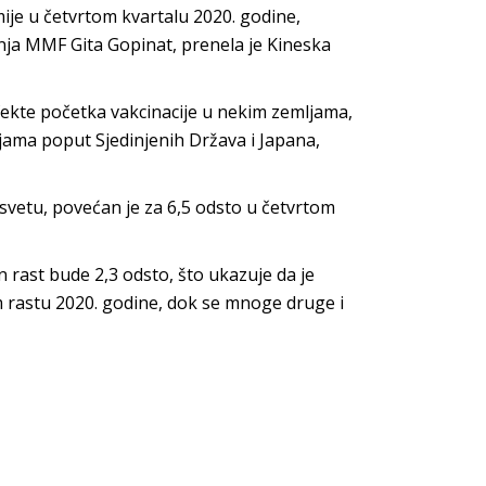
ije u četvrtom kvartalu 2020. godine,
inja MMF Gita Gopinat, prenela je Kineska
ekte početka vakcinacije u nekim zemljama,
jama poput Sjedinjenih Država i Japana,
vetu, povećan je za 6,5 odsto u četvrtom
 rast bude 2,3 odsto, što ukazuje da je
 rastu 2020. godine, dok se mnoge druge i