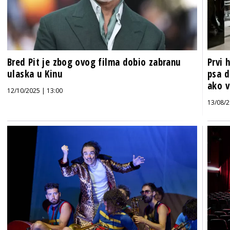
Bred Pit je zbog ovog filma dobio zabranu
Prvi 
ulaska u Kinu
psa d
ako v
12/10/2025 | 13:00
13/08/2