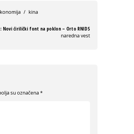
konomija
/
kina
: Novi ćirilički font na poklon – Orto RNIDS
naredna vest
olja su označena
*