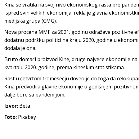
Kina se vratila na svoj nivo ekonomskog rasta pre pandem
ispred svih velikih ekonomija, rekla je glavna ekonomistk
medijska grupa (CMG).
Nova procena MMF za 2021. godinu odražava pozitivne ef
dodatnu podršku politici na kraju 2020. godine u ekonomi
dodala je ona.
Bruto domaći proizvod Kine, druge najveće ekonomije na s
kvartalu 2020. godine, prema kineskim statistikama.
Rast u četvrtom tromesečju doveo je do toga da celokupan
Kina predvodila glavne ekonomije u godišnjem pozitivnom
dalje bore sa pandemijom.
Izvor:
Beta
Foto:
Pixabay