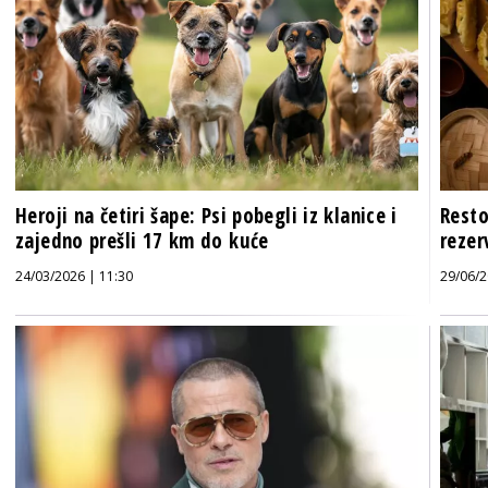
Heroji na četiri šape: Psi pobegli iz klanice i
Resto
zajedno prešli 17 km do kuće
rezer
24/03/2026 | 11:30
29/06/2