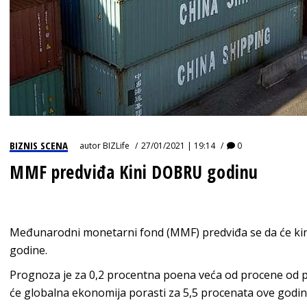
BIZNIS SCENA
autor
BIZLife
27/01/2021 | 19:14
0
MMF predviđa Kini DOBRU godinu
Međunarodni monetarni fond (MMF) predviđa se da će kin
godine.
Prognoza je za 0,2 procentna poena veća od procene od
će globalna ekonomija porasti za 5,5 procenata ove godin