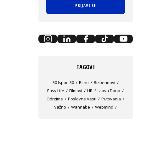
PRIJAVI SE
TAGOVI
30 Ispod 30
Bitno
Bizbendovi
Easy Life
Filmovi
HR
Izjava Dana
Odrzime
Poslovne Vesti
Putovanja
Važno
Wannabe
Webmind