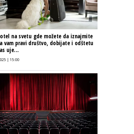
hotel na svetu gde možete da iznajmite
a vam pravi društvo, dobijate i odštetu
as uje...
025 | 15:00