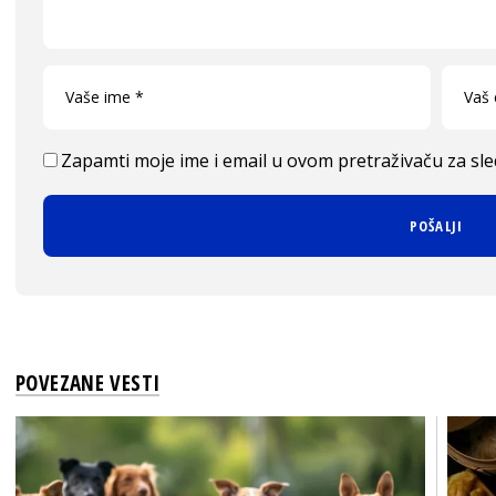
Zapamti moje ime i email u ovom pretraživaču za sl
POVEZANE VESTI