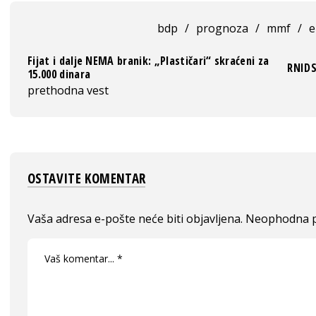
bdp
/
prognoza
/
mmf
/
e
Fijat i dalje NEMA branik: „Plastičari“ skraćeni za
RNIDS
15.000 dinara
prethodna vest
OSTAVITE KOMENTAR
Vaša adresa e-pošte neće biti objavljena.
Neophodna p