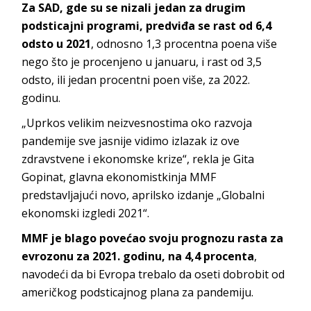
Za SAD, gde su se nizali jedan za drugim
podsticajni programi, predviđa se rast od 6,4
odsto u 2021
, odnosno 1,3 procentna poena više
nego što je procenjeno u januaru, i rast od 3,5
odsto, ili jedan procentni poen više, za 2022.
godinu.
„Uprkos velikim neizvesnostima oko razvoja
pandemije sve jasnije vidimo izlazak iz ove
zdravstvene i ekonomske krize“, rekla je Gita
Gopinat, glavna ekonomistkinja MMF
predstavljajući novo, aprilsko izdanje „Globalni
ekonomski izgledi 2021“.
MMF je blago povećao svoju prognozu rasta za
evrozonu za 2021. godinu, na 4,4 procenta
,
navodeći da bi Evropa trebalo da oseti dobrobit od
američkog podsticajnog plana za pandemiju.