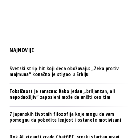
NAJNOVIJE
Svetski strip-hit koji deca obožavaju: „Zeka protiv
majmuna“ konačno je stigao u Srbiju
Toksičnost je zarazna: Kako jedan „briljantan, ali
nepodnošljiv“ zaposleni može da uništi ceo tim
7 japanskih životnih filozofija koje mogu da vam
pomognu da pobedite lenjost i ostanete motivisani
Dok AI giganti grade ChatGPT, srpski startap pravi