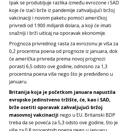
Ipak se produbljuje razlika između evrozone i SAD
koje će izaći brže iz pandemije zahvaljujući bržoj
vakcinaciji i novom paketu pomoći američkoj
privredi od 1.900 milijardi dolara, a koji će imati
snažniji i brži uiticaj na oporavak ekonomije.
Prognoza privrednog rasta za evrozonu je viša za
0,2 procentna poena od prognoze iz januara, dok
će američka privreda prema novoj prognozi
porasti 6,5 odsto ove godine, odnosno za 1,3
procentna poena više nego što je predviđeno u
januaru.
Britanija koja je početkom januara napustila
evropsko jedinstveno tržište, će, kao i SAD,
brže osetiti oporavak zahvaljujući bržoj
masovnoj vakcinaciji
nego u EU. Britanski BDP
treba da se poveća za 5,3 odsto ove godine, što je
više za 0,8 procentnih poena nego u januaru.