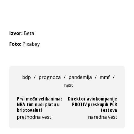
Izvor:
Beta
Foto:
Pixabay
bdp
/
prognoza
/
pandemija
/
mmf
/
rast
Prvi među velikanima:
Direktor aviokompanije
NBA tim nudi platu u
PROTIV preskupih PCR
kriptovaluti
testova
prethodna vest
naredna vest