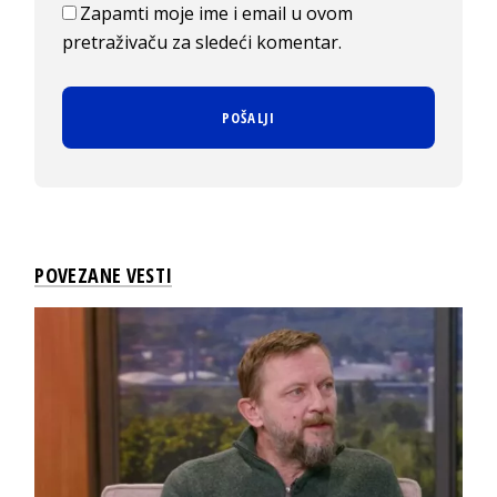
Zapamti moje ime i email u ovom
pretraživaču za sledeći komentar.
POVEZANE VESTI