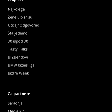
Najkolega
Žene u biznisu
UticajnOdgovorno
Šta jedemo
30 ispod 30
Tasty Talks
BIZBendovi
BMW biznis liga
Bizlife Week
Za partnere
Saradnja
Media Kit