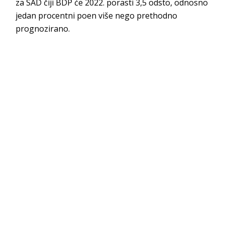
za SAD čiji BDP će 2022. porasti 3,5 odsto, odnosno
jedan procentni poen više nego prethodno
prognozirano.