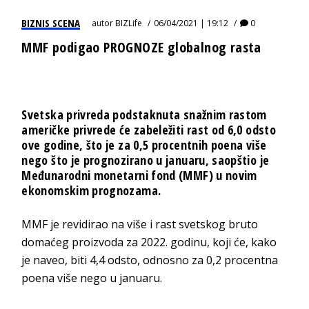
BIZNIS SCENA
autor
BIZLife
06/04/2021 | 19:12
0
MMF podigao PROGNOZE globalnog rasta
Svetska privreda podstaknuta snažnim rastom
američke privrede će zabeležiti rast od 6,0 odsto
ove godine, što je za 0,5 procentnih poena više
nego što je prognozirano u januaru, saopštio je
Međunarodni monetarni fond (MMF) u novim
ekonomskim prognozama.
MMF je revidirao na više i rast svetskog bruto
domaćeg proizvoda za 2022. godinu, koji će, kako
je naveo, biti 4,4 odsto, odnosno za 0,2 procentna
poena više nego u januaru.