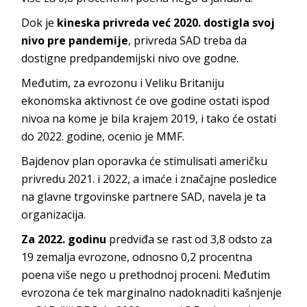
Dok je
kineska privreda već 2020. dostigla svoj
nivo pre pandemije
, privreda SAD treba da
dostigne predpandemijski nivo ove godne.
Međutim, za evrozonu i Veliku Britaniju
ekonomska aktivnost će ove godine ostati ispod
nivoa na kome je bila krajem 2019, i tako će ostati
do 2022. godine, ocenio je MMF.
Bajdenov plan oporavka će stimulisati američku
privredu 2021. i 2022, a imaće i značajne posledice
na glavne trgovinske partnere SAD, navela je ta
organizacija.
Za 2022. godinu
predviđa se rast od 3,8 odsto za
19 zemalja evrozone, odnosno 0,2 procentna
poena više nego u prethodnoj proceni. Međutim
evrozona će tek marginalno nadoknaditi kašnjenje