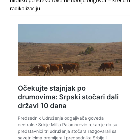
ukoliko po isteku roka ne dobiju odgovor – kreću u
radikalizaciju.