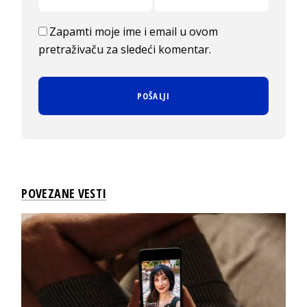
Zapamti moje ime i email u ovom
pretraživaču za sledeći komentar.
POVEZANE VESTI