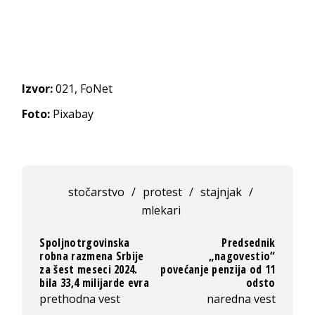
Izvor:
021, FoNet
Foto:
Pixabay
stočarstvo
/
protest
/
stajnjak
/
mlekari
Spoljnotrgovinska
Predsednik
robna razmena Srbije
„nagovestio“
za šest meseci 2024.
povećanje penzija od 11
bila 33,4 milijarde evra
odsto
prethodna vest
naredna vest