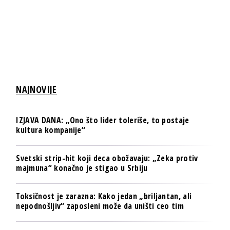
NAJNOVIJE
IZJAVA DANA: „Ono što lider toleriše, to postaje
kultura kompanije“
Svetski strip-hit koji deca obožavaju: „Zeka protiv
majmuna“ konačno je stigao u Srbiju
Toksičnost je zarazna: Kako jedan „briljantan, ali
nepodnošljiv“ zaposleni može da uništi ceo tim