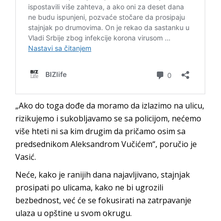
„Ako do toga dođe da moramo da izlazimo na ulicu,
rizikujemo i sukobljavamo se sa policijom, nećemo
više hteti ni sa kim drugim da pričamo osim sa
predsednikom Aleksandrom Vučićem“, poručio je
Vasić.
Neće, kako je ranijih dana najavljivano, stajnjak
prosipati po ulicama, kako ne bi ugrozili
bezbednost, već će se fokusirati na zatrpavanje
ulaza u opštine u svom okrugu.