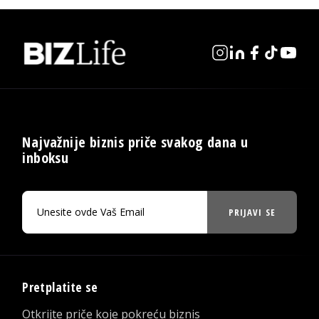
Najvažnije biznis priče svakog dana u
inboksu
PRIJAVI SE
Pretplatite se
Otkrijte priče koje pokreću biznis