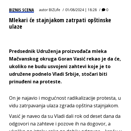
BIZNIS SCENA
autor
BIZLife
01/08/2024 | 18:28
0
Mlekari će stajnjakom zatrpati opštinske
ulaze
Predsednik Udruženja proizvođača mleka
Mačvanskog okruga Goran Vasić rekao je da će,
ukoliko ne budu usvojeni zahtevi koje je to
udružene podnelo Vladi Srbije, stočari biti
prinuđeni na proteste.
On je najavio i mogućnost radikalizacije protesta, u
vidu zatrpavanja ulaza zgrada opština stajnjakom.
Vasić je naveo da su Vladi dali rok od deset dana da
odgovori na zahteve i pozove ih na dogovor, a