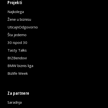
Projekti
Najkolega
Žene u biznisu
UticajnOdgovorno
Šta jedemo
30 ispod 30
Tasty Talks
BIZBendovi
BMW biznis liga
Bizlife Week
Za partnere
Saradnja