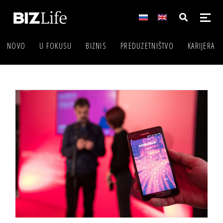
NOVO
U FOKUSU
BIZNIS
PREDUZETNIŠTVO
KARIJERA