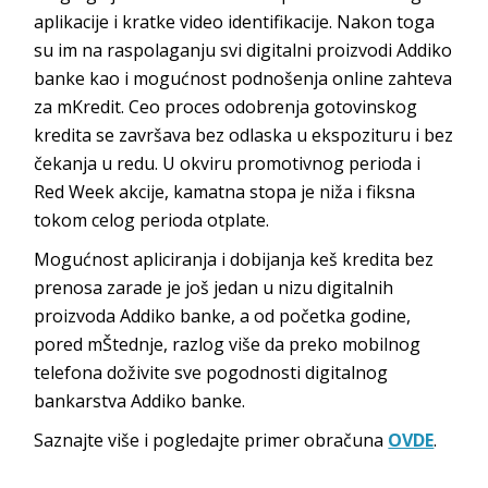
aplikacije i kratke video identifikacije. Nakon toga
su im na raspolaganju svi digitalni proizvodi Addiko
banke kao i mogućnost podnošenja online zahteva
za mKredit. Ceo proces odobrenja gotovinskog
kredita se završava bez odlaska u ekspozituru i bez
čekanja u redu. U okviru promotivnog perioda i
Red Week akcije, kamatna stopa je niža i fiksna
tokom celog perioda otplate.
Mogućnost apliciranja i dobijanja keš kredita bez
prenosa zarade je još jedan u nizu digitalnih
proizvoda Addiko banke, a od početka godine,
pored mŠtednje, razlog više da preko mobilnog
telefona doživite sve pogodnosti digitalnog
bankarstva Addiko banke.
Saznajte više i pogledajte primer obračuna
OVDE
.