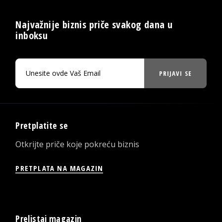
Najvažnije biznis priče svakog dana u
inboksu
PRIJAVI SE
Pretplatite se
Otkrijte priče koje pokreću biznis
PRETPLATA NA MAGAZIN
Prelistaj magazin