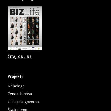
ČITAJ ONLINE
Projekti
Najkolega
Žene u biznisu
UticajnOdgovorno
Šta jedemo