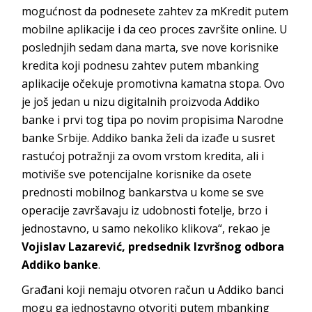
mogućnost da podnesete zahtev za mKredit putem
mobilne aplikacije i da ceo proces završite online. U
poslednjih sedam dana marta, sve nove korisnike
kredita koji podnesu zahtev putem mbanking
aplikacije očekuje promotivna kamatna stopa. Ovo
je još jedan u nizu digitalnih proizvoda Addiko
banke i prvi tog tipa po novim propisima Narodne
banke Srbije. Addiko banka želi da izađe u susret
rastućoj potražnji za ovom vrstom kredita, ali i
motiviše sve potencijalne korisnike da osete
prednosti mobilnog bankarstva u kome se sve
operacije završavaju iz udobnosti fotelje, brzo i
jednostavno, u samo nekoliko klikova“, rekao je
Vojislav Lazarević, predsednik Izvršnog odbora
Addiko banke
.
Građani koji nemaju otvoren račun u Addiko banci
mogu ga jednostavno otvoriti putem mbanking