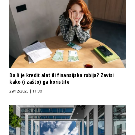
Da li je kredit alat ili finansijska robija? Zavisi
kako (i zašto) ga koristite
29/12/2025 | 11:30