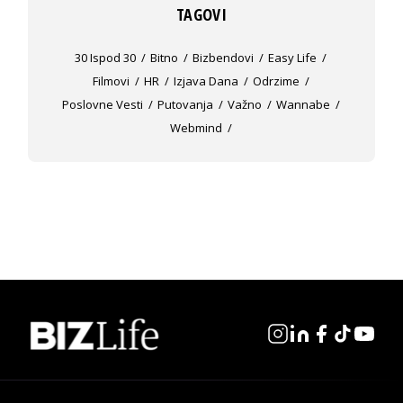
TAGOVI
30 Ispod 30
Bitno
Bizbendovi
Easy Life
Filmovi
HR
Izjava Dana
Odrzime
Poslovne Vesti
Putovanja
Važno
Wannabe
Webmind