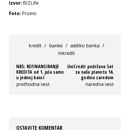
Izvor:
BIZLife
Foto:
Promo
kredit
/
banke
/
addiko banka
/
mkredit
NBS: REFINANSIRANJE
UniCredit podržava Sat
KREDITA od 1. jula samo
za našu planetu 14.
u jednoj banci
godinu zaredom
prethodna vest
naredna vest
OSTAVITE KOMENTAR