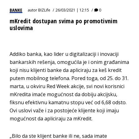
BANKE
autor
BIZLife
26/03/2021 | 12:15
0
mKredit dostupan svima po promotivnim
uslovima
Addiko banka, kao lider u digitalizaciji i inovaciji
bankarskih rešenja, omogućila je i onim građanima
koji nisu klijenti banke da apliciraju za keš kredit
putem mobilnog telefona. Pored toga, od 25. do 31.
marta, u okviru Red Week akcije, svi novi korisnici
mKredita imaće mogućnost da dobiju akcijsku,
fiksnu efektivnu kamatnu stopu već od 6,68 odsto.
Ovi uslovi važe i za postojeće klijente koji imaju
mogućnost da apliciraju za mKredit.
„Bilo da ste klijent banke ili ne, sada imate