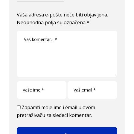
Vaša adresa e-pošte neće biti objavljena.
Neophodna polja su označena
*
Zapamti moje ime i email u ovom
pretraživaču za sledeći komentar.