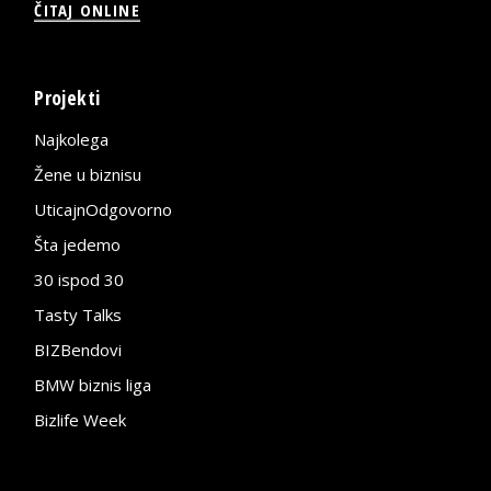
ČITAJ ONLINE
Projekti
Najkolega
Žene u biznisu
UticajnOdgovorno
Šta jedemo
30 ispod 30
Tasty Talks
BIZBendovi
BMW biznis liga
Bizlife Week