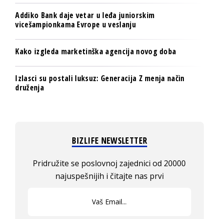
Addiko Bank daje vetar u leđa juniorskim
vicešampionkama Evrope u veslanju
Kako izgleda marketinška agencija novog doba
Izlasci su postali luksuz: Generacija Z menja način
druženja
BIZLIFE NEWSLETTER
Pridružite se poslovnoj zajednici od 20000
najuspešnijih i čitajte nas prvi