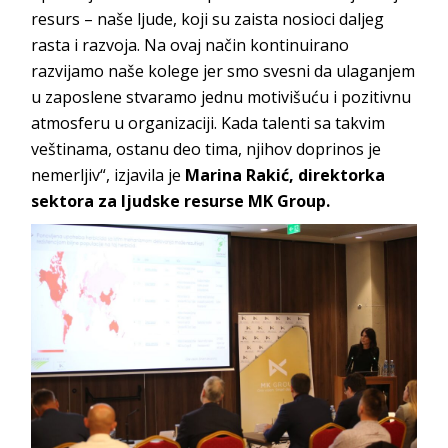
resurs – naše ljude, koji su zaista nosioci daljeg
rasta i razvoja. Na ovaj način kontinuirano
razvijamo naše kolege jer smo svesni da ulaganjem
u zaposlene stvaramo jednu motivišuću i pozitivnu
atmosferu u organizaciji. Kada talenti sa takvim
veštinama, ostanu deo tima, njihov doprinos je
nemerljiv“, izjavila je
Marina Rakić, direktorka
sektora za ljudske resurse MK Group.