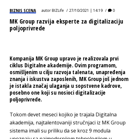
BIZNIS SCENA
autor
BIZLife
27/10/2021 | 14:19
0
MK Group razvija eksperte za digitalizaciju
poljoprivrede
Kompanija MK Group upravo je realizovala prvi
ciklus Digitalne akademije. Ovim programom,
osmišljenim u cilju razvoja talenata, unapređenja
znanja i iskustva zaposlenih, MK Group još jednom
je istakla značaj ulaganja u sopstvene kadrove,
posebno one koji su nosioci digitalizacije
poljoprivrede.
Tokom devet meseci kojiko je trajala Digitalna
akademija, najtalentovaniji stručnjaci iz MK Group
sistema imali su priliku da se kroz 9 modula
upoznaju sa najmodernijom tehnologijom u