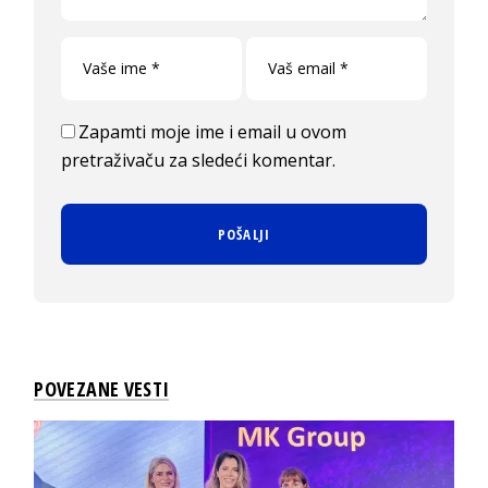
Zapamti moje ime i email u ovom
pretraživaču za sledeći komentar.
POVEZANE VESTI