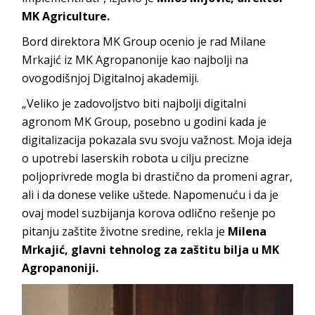
MK Agriculture.
Bord direktora MK Group ocenio je rad Milane
Mrkajić iz MK Agropanonije kao najbolji na
ovogodišnjoj Digitalnoj akademiji.
„Veliko je zadovoljstvo biti najbolji digitalni
agronom MK Group, posebno u godini kada je
digitalizacija pokazala svu svoju važnost. Moja ideja
o upotrebi laserskih robota u cilju precizne
poljoprivrede mogla bi drastično da promeni agrar,
ali i da donese velike uštede. Napomenuću i da je
ovaj model suzbijanja korova odlično rešenje po
pitanju zaštite životne sredine, rekla je
Milena
Mrkajić, glavni tehnolog za zaštitu bilja u MK
Agropanoniji.