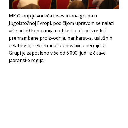
MK Group je vodeća investiciona grupa u
Jugoistočnoj Evropi, pod čijom upravom se nalazi
više od 70 kompanija u oblasti poljoprivrede i
prehrambene proizvodnje, bankarstva, uslužnih
delatnosti, nekretnina i obnovljive energije. U
Grupi je zaposleno više od 6.000 ljudi iz čitave
jadranske regije.