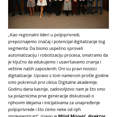
„Kao regionalni lideri u poljoprivredi,
prepoznajemo značaj i potencijal digitalizacije tog
segmenta. Da bismo uspešno sproveli
automatizaciju i robotizaciju procesa, smatramo da
je ključno da edukujemo i usavršavamo znanja i
veštine naših zaposlenih. Oni su pravi nosioci
digitalizacije. Upravo s tom namerom prošle godine
smo pokrenuli prvi ciklus Digitalne akademije.
Godinu dana kasnije, zadovoljstvo nam je što smo
sa polaznicima prve generacije diskutovali o
njihovim idejama i inicijativama za unapređenje
poljoprivrede i što ćemo neke od njih
implementirati“, izjavio je
Miloš Mijović, direktor