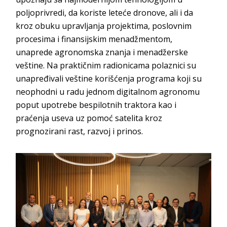
poljoprivredi, da koriste leteće dronove, ali i da
kroz obuku upravljanja projektima, poslovnim
procesima i finansijskim menadžmentom,
unaprede agronomska znanja i menadžerske
veštine. Na praktičnim radionicama polaznici su
unapređivali veštine korišćenja programa koji su
neophodni u radu jednom digitalnom agronomu
poput upotrebe bespilotnih traktora kao i
praćenja useva uz pomoć satelita kroz
prognozirani rast, razvoj i prinos.