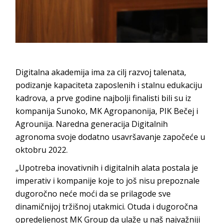
Digitalna akademija ima za cilj razvoj talenata,
podizanje kapaciteta zaposlenih i stalnu edukaciju
kadrova, a prve godine najbolji finalisti bili su iz
kompanija Sunoko, MK Agropanonija, PIK Bečej i
Agrounija. Naredna generacija Digitalnih
agronoma svoje dodatno usavršavanje započeće u
oktobru 2022.
„Upotreba inovativnih i digitalnih alata postala je
imperativ i kompanije koje to još nisu prepoznale
dugoročno neće moći da se prilagode sve
dinamičnijoj tržišnoj utakmici. Otuda i dugoročna
opredeljenost MK Group da ulaže u naš najvažniji