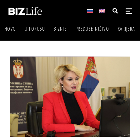
NOVO
U FOKUSU
BIZNIS
PREDUZETNIŠTVO
KARIJERA