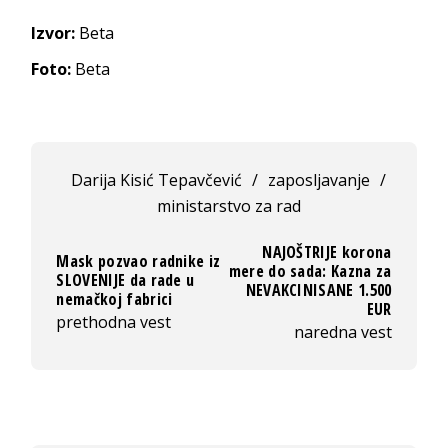
Izvor:
Beta
Foto:
Beta
Darija Kisić Tepavčević
/
zaposljavanje
/
ministarstvo za rad
NAJOŠTRIJE korona
Mask pozvao radnike iz
mere do sada: Kazna za
SLOVENIJE da rade u
NEVAKCINISANE 1.500
nemačkoj fabrici
EUR
prethodna vest
naredna vest