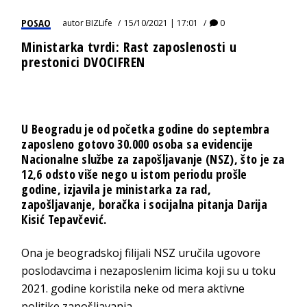
POSAO
autor
BIZLife
15/10/2021 | 17:01
0
Ministarka tvrdi: Rast zaposlenosti u
prestonici DVOCIFREN
U Beogradu je od početka godine do septembra
zaposleno gotovo 30.000 osoba sa evidencije
Nacionalne službe za zapošljavanje (NSZ), što je za
12,6 odsto više nego u istom periodu prošle
godine, izjavila je ministarka za rad,
zapošljavanje, boračka i socijalna pitanja Darija
Кisić Tepavčević.
Ona je beogradskoj filijali NSZ uručila ugovore
poslodavcima i nezaposlenim licima koji su u toku
2021. godine koristila neke od mera aktivne
politike zapošljavanja.