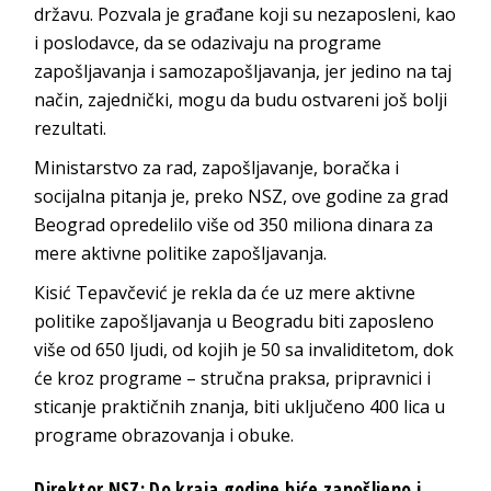
državu. Pozvala je građane koji su nezaposleni, kao
i poslodavce, da se odazivaju na programe
zapošljavanja i samozapošljavanja, jer jedino na taj
način, zajednički, mogu da budu ostvareni još bolji
rezultati.
Ministarstvo za rad, zapošljavanje, boračka i
socijalna pitanja je, preko NSZ, ove godine za grad
Beograd opredelilo više od 350 miliona dinara za
mere aktivne politike zapošljavanja.
Кisić Tepavčević je rekla da će uz mere aktivne
politike zapošljavanja u Beogradu biti zaposleno
više od 650 ljudi, od kojih je 50 sa invaliditetom, dok
će kroz programe – stručna praksa, pripravnici i
sticanje praktičnih znanja, biti uključeno 400 lica u
programe obrazovanja i obuke.
Direktor NSZ: Do kraja godine biće zapošljeno i