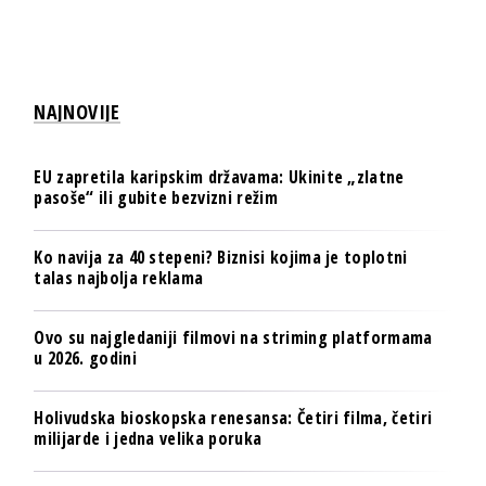
NAJNOVIJE
EU zapretila karipskim državama: Ukinite „zlatne
pasoše“ ili gubite bezvizni režim
Ko navija za 40 stepeni? Biznisi kojima je toplotni
talas najbolja reklama
Ovo su najgledaniji filmovi na striming platformama
u 2026. godini
Holivudska bioskopska renesansa: Četiri filma, četiri
milijarde i jedna velika poruka