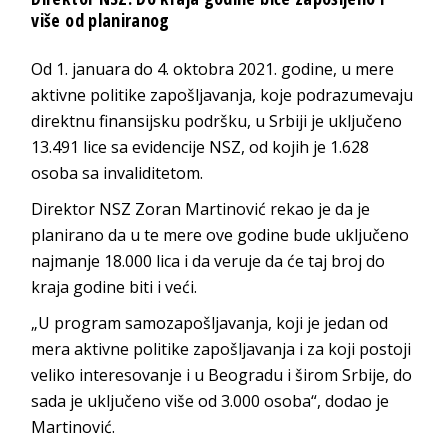
više od planiranog
Od 1. januara do 4. oktobra 2021. godine, u mere
aktivne politike zapošljavanja, koje podrazumevaju
direktnu finansijsku podršku, u Srbiji je uključeno
13.491 lice sa evidencije NSZ, od kojih je 1.628
osoba sa invaliditetom.
Direktor NSZ Zoran Martinović rekao je da je
planirano da u te mere ove godine bude uključeno
najmanje 18.000 lica i da veruje da će taj broj do
kraja godine biti i veći.
„U program samozapošljavanja, koji je jedan od
mera aktivne politike zapošljavanja i za koji postoji
veliko interesovanje i u Beogradu i širom Srbije, do
sada je uključeno više od 3.000 osoba“, dodao je
Martinović.