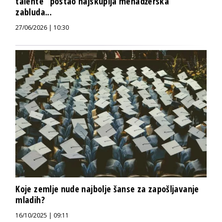
talente“ postao najskuplja menadžerska
zabluda...
27/06/2026 | 10:30
Koje zemlje nude najbolje šanse za zapošljavanje
mladih?
16/10/2025 | 09:11