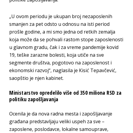
„U ovom periodu je ukupan broj nezaposlenih
smanjen za pet odsto u odnosu na isti period
prošle godine, a mi smo jedna od retkih zemalja
koja može da se pohvali rastom stope zaposlenosti
u glavnom gradu, čak i za vreme pandemije kovid
19, teške zarazne bolesti, koja utiče na sve
segmente društva, pogotovo na zaposlenost i
ekonomski razvoj“, naglasila je Кisić Tepavčević,
saopštio je njen kabinet.
Ministarstvo opredelilo više od 350 miliona RSD za
politiku zapošljavanja
Ocenila je da nova radna mesta i zapošljavanje
građana predstavljaju veliki uspeh za sve –
zaposlene, poslodavce, lokalne samouprave,