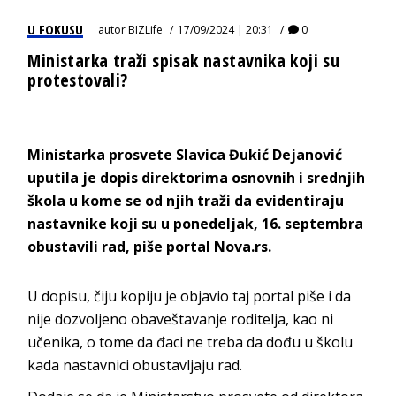
U FOKUSU
autor
BIZLife
17/09/2024 | 20:31
0
Ministarka traži spisak nastavnika koji su
protestovali?
Ministarka prosvete Slavica Đukić Dejanović
uputila je dopis direktorima osnovnih i srednjih
škola u kome se od njih traži da evidentiraju
nastavnike koji su u ponedeljak, 16. septembra
obustavili rad, piše portal Nova.rs.
U dopisu, čiju kopiju je objavio taj portal piše i da
nije dozvoljeno obaveštavanje roditelja, kao ni
učenika, o tome da đaci ne treba da dođu u školu
kada nastavnici obustavljaju rad.