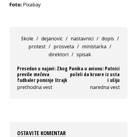
Foto:
Pixabay
škole
/
dejanovic
/
nastavnici
/
dopis
/
protest
/
prosveta
/
ministarka
/
direktori
/
spisak
Presedan u najavi: Zbog
Panika u avionu: Putnici
previše mečeva
počeli da krvare iz usta
fudbaler pominje štrajk
i ušiju
prethodna vest
naredna vest
OSTAVITE KOMENTAR