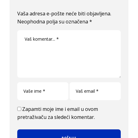
Vaša adresa e-pošte neće biti objavljena.
Neophodna polja su označena
*
Zapamti moje ime i email u ovom
pretraživaču za sledeći komentar.