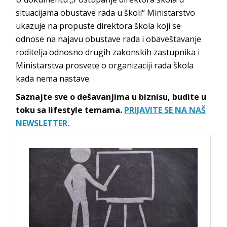
situacijama obustave rada u školi“ Ministarstvo
ukazuje na propuste direktora škola koji se
odnose na najavu obustave rada i obaveštavanje
roditelja odnosno drugih zakonskih zastupnika i
Ministarstva prosvete o organizaciji rada škola
kada nema nastave.
Saznajte sve o dešavanjima u biznisu, budite u
toku sa lifestyle temama.
PRIJAVITE SE NA NAŠ
NEWSLETTER.