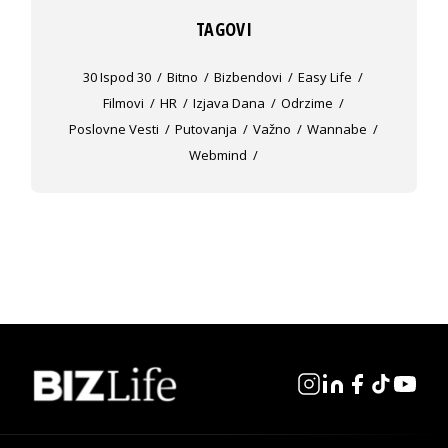
TAGOVI
30 Ispod 30
Bitno
Bizbendovi
Easy Life
Filmovi
HR
Izjava Dana
Odrzime
Poslovne Vesti
Putovanja
Važno
Wannabe
Webmind