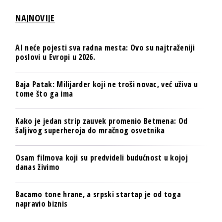
NAJNOVIJE
AI neće pojesti sva radna mesta: Ovo su najtraženiji
poslovi u Evropi u 2026.
Baja Patak: Milijarder koji ne troši novac, već uživa u
tome što ga ima
Kako je jedan strip zauvek promenio Betmena: Od
šaljivog superheroja do mračnog osvetnika
Osam filmova koji su predvideli budućnost u kojoj
danas živimo
Bacamo tone hrane, a srpski startap je od toga
napravio biznis