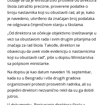
Dodaje se da je Ministarstvo prosvete od direktora
škola zatražilo precizne, proverene podatke o
broju nastavnika koji su obustavili rad, ali je, kako
je navedeno, utvrđeno da značajan broj podataka
ne odgovara činjeničnom stanju u školama.
„Od direktora se očekuje objektivno izveštavanje u
vezi sa obustavom rada i svim drugim pitanjima od
značaja za rad škola. Takođe, direktori se
obavezuju da uvek vode evidenciju o nastavnicima
koji su obustavili rad“, piše u dopisu Ministarstva
sa potpisom ministarke.
Na dopisu je kao datum naveden 16. septembar,
kada su u Beogradu i više drugih gradova
organizovani protesti prosvetnih radnika, ali su
pojedini direktori nezvanično rekli da su ga dobili
jutros.
U dokumentu „Postupanje direktora škola u