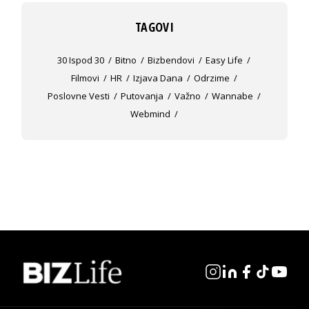
TAGOVI
30 Ispod 30
Bitno
Bizbendovi
Easy Life
Filmovi
HR
Izjava Dana
Odrzime
Poslovne Vesti
Putovanja
Važno
Wannabe
Webmind