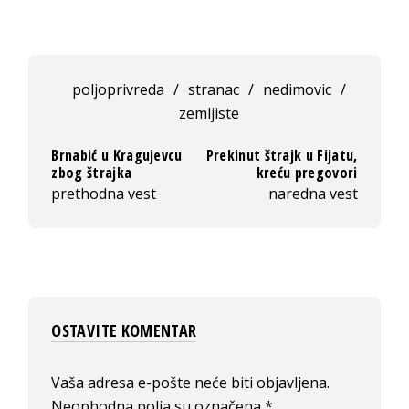
poljoprivreda
/
stranac
/
nedimovic
/
zemljiste
Brnabić u Kragujevcu
Prekinut štrajk u Fijatu,
zbog štrajka
kreću pregovori
prethodna vest
naredna vest
OSTAVITE KOMENTAR
Vaša adresa e-pošte neće biti objavljena.
Neophodna polja su označena
*