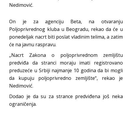
Nedimović.
On je za agenciju Beta, na otvaranju
Poljoprivrednog kluba u Beogradu, rekao da će u
ponedeljak nacrt biti poslat vladinim telima, a zatim
će na javnu raspravu.
„Nacrt Zakona o poljoprivrednom zemljištu
predviđa da stranci moraju imati registrovano
preduzeće u Srbiji najmanje 10 godina da bi mogli
da kupuju poljoprivredno zemljište“, rekao je
Nedimović.
Dodao je da su za strance predviđena još neka
ograničenja.