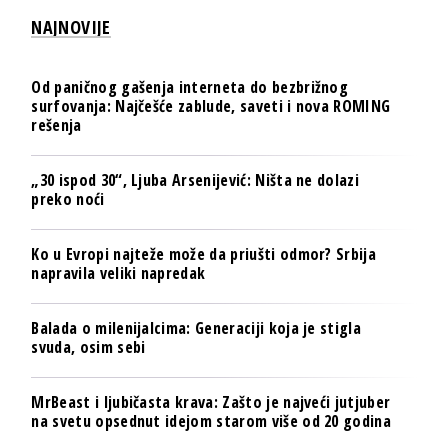
NAJNOVIJE
Od paničnog gašenja interneta do bezbrižnog
surfovanja: Najčešće zablude, saveti i nova ROMING
rešenja
„30 ispod 30“, Ljuba Arsenijević: Ništa ne dolazi
preko noći
Ko u Evropi najteže može da priušti odmor? Srbija
napravila veliki napredak
Balada o milenijalcima: Generaciji koja je stigla
svuda, osim sebi
MrBeast i ljubičasta krava: Zašto je najveći jutjuber
na svetu opsednut idejom starom više od 20 godina