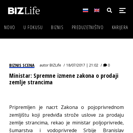
NOVO
U FOKUSU
BIZNIS
PREDUZETNIŠTVO
KARIJERA
BIZNIS SCENA
autor
BIZLife
18/07/2017 | 21:02
0
Ministar: Spremne izmene zakona o prodaji
zemlje strancima
Pripremljen je nacrt Zakona o pojoprivrednom
zemljištu koji predviđa strože uslove za prodaju
zemlje strancima, rekao je ministar poljoprivrede,
šumarstva i vodoprivrede Srbije Branislav