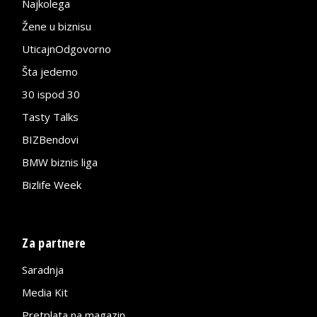
Najkolega
Žene u biznisu
UticajnOdgovorno
Šta jedemo
30 ispod 30
Tasty Talks
BIZBendovi
BMW biznis liga
Bizlife Week
Za partnere
Saradnja
Media Kit
Pretplata na magazin