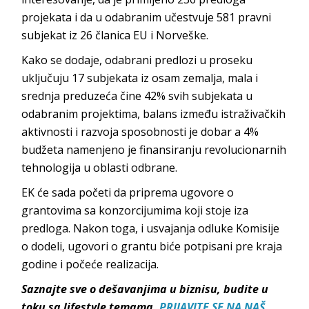
projekata i da u odabranim učestvuje 581 pravni
subjekat iz 26 članica EU i Norveške.
Kako se dodaje, odabrani predlozi u proseku
uključuju 17 subjekata iz osam zemalja, mala i
srednja preduzeća čine 42% svih subjekata u
odabranim projektima, balans između istraživačkih
aktivnosti i razvoja sposobnosti je dobar a 4%
budžeta namenjeno je finansiranju revolucionarnih
tehnologija u oblasti odbrane.
EK će sada početi da priprema ugovore o
grantovima sa konzorcijumima koji stoje iza
predloga. Nakon toga, i usvajanja odluke Komisije
o dodeli, ugovori o grantu biće potpisani pre kraja
godine i počeće realizacija.
Saznajte sve o dešavanjima u biznisu, budite u
toku sa lifestyle temama.
PRIJAVITE SE NA NAŠ