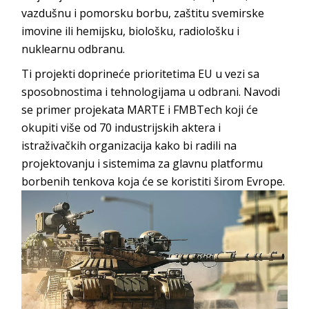
vazdušnu i pomorsku borbu, zaštitu svemirske
imovine ili hemijsku, biološku, radiološku i
nuklearnu odbranu.
Ti projekti doprineće prioritetima EU u vezi sa
sposobnostima i tehnologijama u odbrani. Navodi
se primer projekata MARTE i FMBTech koji će
okupiti više od 70 industrijskih aktera i
istraživačkih organizacija kako bi radili na
projektovanju i sistemima za glavnu platformu
borbenih tenkova koja će se koristiti širom Evrope.