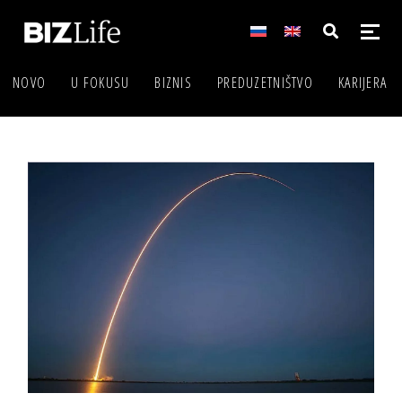
NOVO
U FOKUSU
BIZNIS
PREDUZETNIŠTVO
KARIJERA