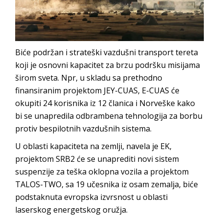
Biće podržan i strateški vazdušni transport tereta
koji je osnovni kapacitet za brzu podršku misijama
širom sveta. Npr, u skladu sa prethodno
finansiranim projektom JEY-CUAS, E-CUAS će
okupiti 24 korisnika iz 12 članica i Norveške kako
bi se unapredila odbrambena tehnologija za borbu
protiv bespilotnih vazdušnih sistema.
U oblasti kapaciteta na zemlji, navela je EK,
projektom SRB2 će se unaprediti novi sistem
suspenzije za teška oklopna vozila a projektom
TALOS-TWO, sa 19 učesnika iz osam zemalja, biće
podstaknuta evropska izvrsnost u oblasti
laserskog energetskog oružja.