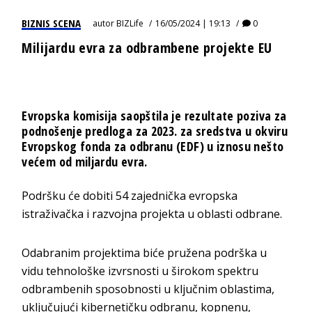
BIZNIS SCENA
autor
BIZLife
16/05/2024 | 19:13
0
Milijardu evra za odbrambene projekte EU
Evropska komisija saopštila je rezultate poziva za
podnošenje predloga za 2023. za sredstva u okviru
Evropskog fonda za odbranu (EDF) u iznosu nešto
većem od miljardu evra.
Podršku će dobiti 54 zajednička evropska
istraživačka i razvojna projekta u oblasti odbrane.
Odabranim projektima biće pružena podrška u
vidu tehnološke izvrsnosti u širokom spektru
odbrambenih sposobnosti u ključnim oblastima,
uključujući kibernetičku odbranu, kopnenu,