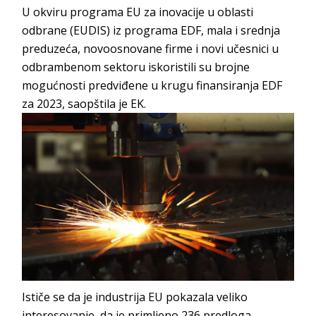
U okviru programa EU za inovacije u oblasti
odbrane (EUDIS) iz programa EDF, mala i srednja
preduzeća, novoosnovane firme i novi učesnici u
odbrambenom sektoru iskoristili su brojne
mogućnosti predviđene u krugu finansiranja EDF
za 2023, saopštila je EK.
Ističe se da je industrija EU pokazala veliko
interesovanje, da je primljeno 236 predloga