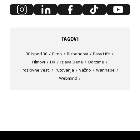
TAGOVI
30 Ispod 30
Bitno
Bizbendovi
Easy Life
Filmovi
HR
Izjava Dana
Odrzime
Poslovne Vesti
Putovanja
Važno
Wannabe
Webmind