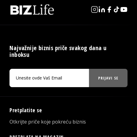
Najvažnije biznis priče svakog dana u
inboksu
PRIJAVI SE
Pretplatite se
Otkrijte priče koje pokreću biznis
PRETPLATA NA MAGAZIN