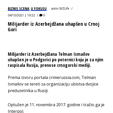
BIZNIS SCENA
U FOKUSU
autor
BIZLife
,
04/10/2021 | 19:22
0
Milijarder iz Azerbejdžana uhapšen u Crnoj
Gori
Milijarder iz Azerbejdžana Telman Ismailov
uhapšen je u Podgorici po poternici koju je za njim
raspisala Rusija, prenose crnogorski mediji.
Prema izvoru portala crimerussia.com, Telman
Ismailov se tereti za organizaciju ubistva dvojice
preduzetnika u Rusiji.
Optužen je 11. novembra 2017. godine i tražio ga je
Interpol.