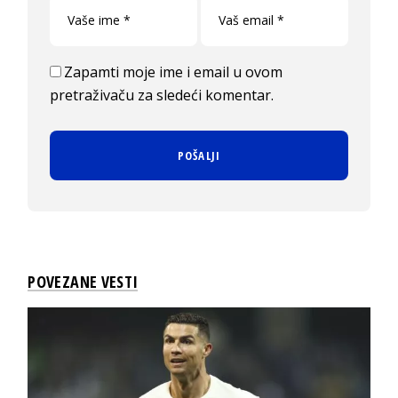
Zapamti moje ime i email u ovom
pretraživaču za sledeći komentar.
POVEZANE VESTI