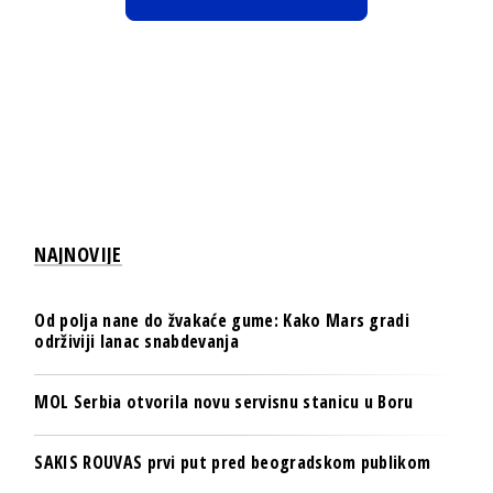
NAJNOVIJE
Od polja nane do žvakaće gume: Kako Mars gradi
održiviji lanac snabdevanja
MOL Serbia otvorila novu servisnu stanicu u Boru
SAKIS ROUVAS prvi put pred beogradskom publikom