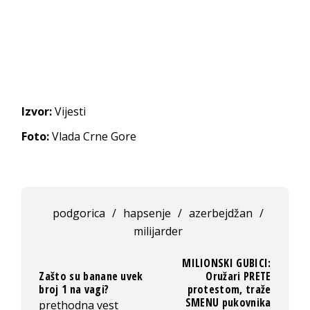
Izvor:
Vijesti
Foto:
Vlada Crne Gore
podgorica
/
hapsenje
/
azerbejdžan
/
milijarder
MILIONSKI GUBICI:
Zašto su banane uvek
Oružari PRETE
broj 1 na vagi?
protestom, traže
SMENU pukovnika
prethodna vest