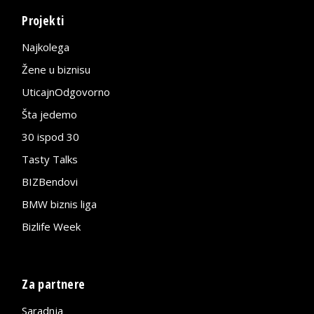
Projekti
Najkolega
Žene u biznisu
UticajnOdgovorno
Šta jedemo
30 ispod 30
Tasty Talks
BIZBendovi
BMW biznis liga
Bizlife Week
Za partnere
Saradnja