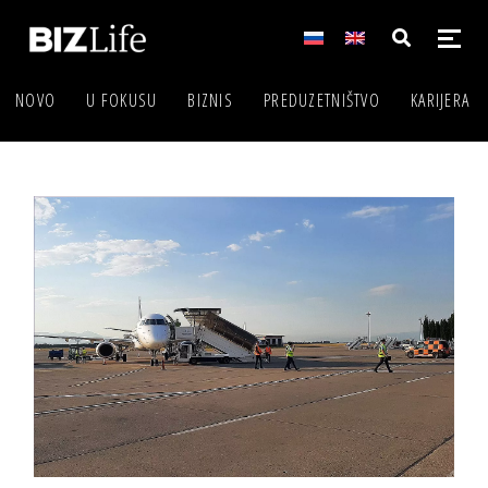
NOVO
U FOKUSU
BIZNIS
PREDUZETNIŠTVO
KARIJERA