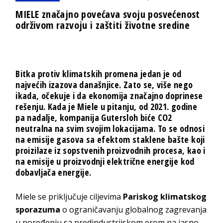
MIELE značajno povećava svoju posvećenost
održivom razvoju i zaštiti životne sredine
Bitka protiv klimatskih promena jedan je od
najvećih izazova današnjice. Zato se, više nego
ikada, očekuje i da ekonomija značajno doprinese
rešenju. Kada je Miele u pitanju, od 2021. godine
pa nadalje, kompanija Gutersloh biće CO2
neutralna na svim svojim lokacijama. To se odnosi
na emisije gasova sa efektom staklene bašte koji
proizilaze iz sopstvenih proizvodnih procesa, kao i
na emisije u proizvodnji električne energije kod
dobavljača energije.
Miele se priključuje ciljevima
Pariskog klimatskog
sporazuma
o ograničavanju globalnog zagrevanja
u poređenju sa predindustrijskom erom na jasno