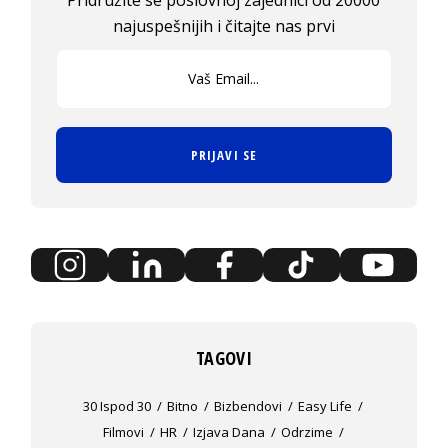
najuspešnijih i čitajte nas prvi
PRIJAVI SE
TAGOVI
30 Ispod 30
Bitno
Bizbendovi
Easy Life
Filmovi
HR
Izjava Dana
Odrzime