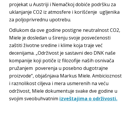
projekat u Austriji i Nemačkoj dobiće podršku za
uklanjanje CO2 iz atmosfere i korišćenje ugljenika
za poljoprivrednu upotrebu.
Odlukom da ove godine postigne neutralnost CO2,
Miele je dosledan u širenju svoje posvećenosti
zaštiti životne sredine i klime koja traje već
decenijama. „Održivost je sastavni deo DNK naše
kompanije koji potiče iz filozofije naših osnivača
pružanjem poverenja u posebno dugotrajne
proizvode“, objašnjava Markus Miele. Ambicioznost
i raznolikost ciljeva i mera usmerenih na veću
održivost, Miele dokumentuje svake dve godine u
svojim sveobuhvatnim
izveštajima o održivosti.