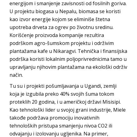
energijom i smanjenje zavisnosti od fosilnih goriva.
U projektu biogasa u Nepalu, biomasa se koristi
kao izvor energije kojom se eliminiše štetna
upotreba drveta za ogrev po životnu sredinu.
Korišćenje proizvoda kompanije rezultira
podrškom agro-šumskom projektu i održivim
plantažama kafe u Nikaragvi. Tehnička i finansijska
podrška koristi lokalnim poljoprivrednicima tamo u
upravljanju njihovim plantažama na ekološki održiv
način.
Tu su i projekti pošumljavanja u Ugandi, zemlji
koja je izgubila preko 40% svojih šuma tokom
proteklih 20 godina, i u američkoj državi Misisipi.
Kao tehnološki lider u svojoj grani industrije, Miele
takođe podržava promociju inovativnih
tehnoloških pristupa smanjenju nivoa CO2 ili
odvajanju i izolovanju ugljenika. Na primer,