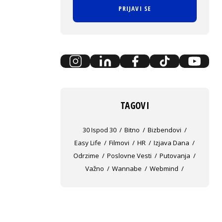
PRIJAVI SE
TAGOVI
30 Ispod 30
Bitno
Bizbendovi
Easy Life
Filmovi
HR
Izjava Dana
Odrzime
Poslovne Vesti
Putovanja
Važno
Wannabe
Webmind