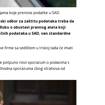
ijama koje prenose podatke u SAD.
pski odbor za zaštitu podataka treba da
odluku o obustavi pravnog alata koji
ličnih podataka u SAD, van standardne
e firme sa sedištem u Irskoj tada će imati
je potpuno novi sporazum o podacima s
prethodna sporazuma zbog strahova od