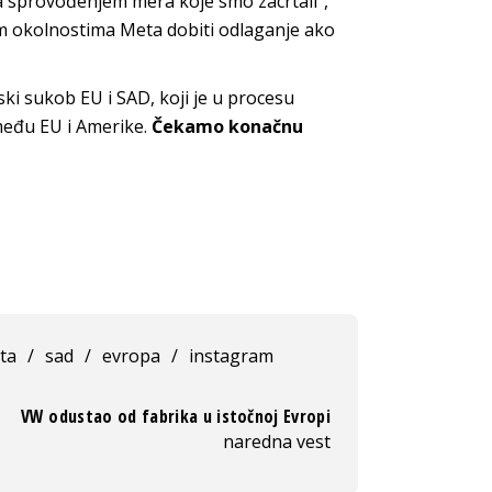
sa sprovođenjem mera koje smo zacrtali“,
ovim okolnostima Meta dobiti odlaganje ako
ski sukob EU i SAD, koji je u procesu
među EU i Amerike.
Čekamo konačnu
ta
/
sad
/
evropa
/
instagram
VW odustao od fabrika u istočnoj Evropi
naredna vest