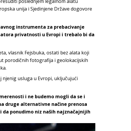
 presuditi poslednjem legalnom alatu
vropska unija i Sjedinjene Države dogovore
 pravnog instrumenta za prebacivanje
tora privatnosti u Evropi i trebalo bi da
, vlasnik Fejsbuka, ostati bez alata koji
porodičnih fotografija i geolokacijskih
ka.
j njenig usluga u Evropi, uključujući
imerenosti i ne budemo mogli da se i
na druge alternativne načine prenosa
i da ponudimo niz naših najznačajnijih