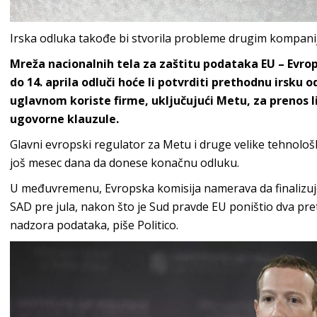
Irska odluka takođe bi stvorila probleme drugim kompan
Mreža nacionalnih tela za zaštitu podataka EU – Evro
do 14. aprila odluči hoće li potvrditi prethodnu irsku 
uglavnom koriste firme, uključujući Metu, za prenos 
ugovorne klauzule.
Glavni evropski regulator za Metu i druge velike tehnološk
još mesec dana da donese konačnu odluku.
U međuvremenu, Evropska komisija namerava da finalizu
SAD pre jula, nakon što je Sud pravde EU poništio dva 
nadzora podataka, piše Politico.