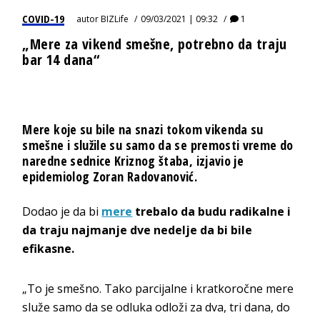
COVID-19
autor
BIZLife
09/03/2021 | 09:32
1
„Mere za vikend smešne, potrebno da traju
bar 14 dana“
Mere koje su bile na snazi tokom vikenda su
smešne i služile su samo da se premosti vreme do
naredne sednice Kriznog štaba, izjavio je
epidemiolog Zoran Radovanović.
Dodao je da bi
mere
trebalo da budu radikalne i
da traju najmanje dve nedelje da bi bile
efikasne.
„To je smešno. Tako parcijalne i kratkoročne mere
služe samo da se odluka odloži za dva, tri dana, do