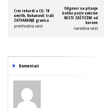
Odgovor na pitanje
Crni rekordi u CG: 18
koliko posle vakcine
umrlih, Đukanović traži
NISTE ZAŠTIĆENI od
ZATVARANJE granica
korone
prethodna vest
naredna vest
Komentari