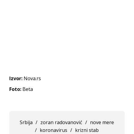
Izvor:
Nova.rs
Foto:
Beta
Srbija
/
zoran radovanović
/
nove mere
/
koronavirus
/
krizni stab