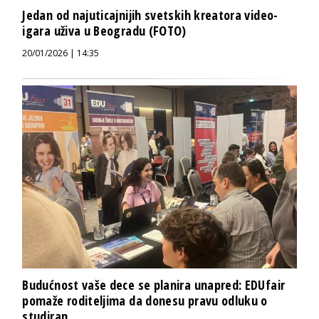
Jedan od najuticajnijih svetskih kreatora video-
igara uživa u Beogradu (FOTO)
20/01/2026 | 14:35
Budućnost vaše dece se planira unapred: EDUfair
pomaže roditeljima da donesu pravu odluku o
studiran...