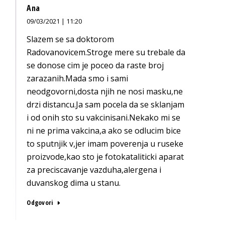
Ana
09/03/2021 | 11:20
Slazem se sa doktorom
Radovanovicem.Stroge mere su trebale da
se donose cim je poceo da raste broj
zarazanih.Mada smo i sami
neodgovorni,dosta njih ne nosi masku,ne
drzi distancu.Ja sam pocela da se sklanjam
i od onih sto su vakcinisani.Nekako mi se
ni ne prima vakcina,a ako se odlucim bice
to sputnjik v,jer imam poverenja u ruseke
proizvode,kao sto je fotokataliticki aparat
za preciscavanje vazduha,alergena i
duvanskog dima u stanu.
Odgovori