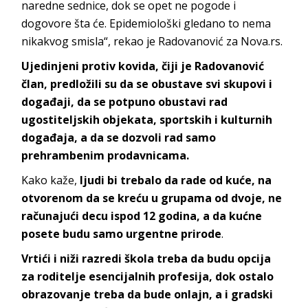
naredne sednice, dok se opet ne pogode i
dogovore šta će. Epidemiološki gledano to nema
nikakvog smisla“, rekao je Radovanović za Nova.rs.
Ujedinjeni protiv kovida, čiji je Radovanović
član, predložili su da se obustave svi skupovi i
događaji, da se potpuno obustavi rad
ugostiteljskih objekata, sportskih i kulturnih
događaja, a da se dozvoli rad samo
prehrambenim prodavnicama.
Kako kaže,
ljudi bi trebalo da rade od kuće, na
otvorenom da se kreću u grupama od dvoje, ne
računajući decu ispod 12 godina, a da kućne
posete budu samo urgentne prirode
.
Vrtići i niži razredi škola treba da budu opcija
za roditelje esencijalnih profesija, dok ostalo
obrazovanje treba da bude onlajn, a i gradski