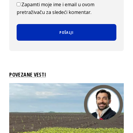
Zapamti moje ime i email u ovom
pretraživaču za sledeći komentar.
POVEZANE VESTI