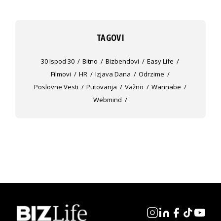
TAGOVI
30 Ispod 30
Bitno
Bizbendovi
Easy Life
Filmovi
HR
Izjava Dana
Odrzime
Poslovne Vesti
Putovanja
Važno
Wannabe
Webmind