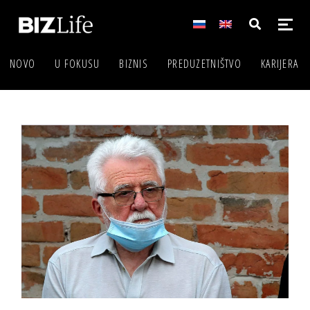
NOVO
U FOKUSU
BIZNIS
PREDUZETNIŠTVO
KARIJERA