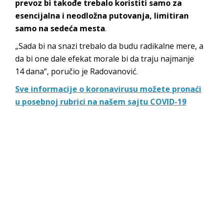
prevoz bi takođe trebalo koristiti samo za
esencijalna i neodložna putovanja, limitiran
samo na sedeća mesta
.
„Sada bi na snazi trebalo da budu radikalne mere, a
da bi one dale efekat morale bi da traju najmanje
14 dana“, poručio je Radovanović.
Sve informacije o koronavirusu možete pronaći
u posebnoj rubrici na našem sajtu COVID-19