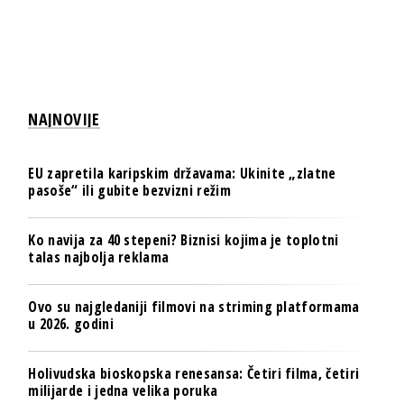
NAJNOVIJE
EU zapretila karipskim državama: Ukinite „zlatne
pasoše“ ili gubite bezvizni režim
Ko navija za 40 stepeni? Biznisi kojima je toplotni
talas najbolja reklama
Ovo su najgledaniji filmovi na striming platformama
u 2026. godini
Holivudska bioskopska renesansa: Četiri filma, četiri
milijarde i jedna velika poruka