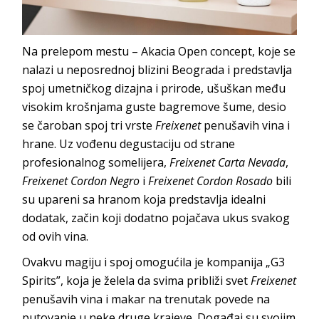
Na prelepom mestu – Akacia Open concept, koje se
nalazi u neposrednoj blizini Beograda i predstavlja
spoj umetničkog dizajna i prirode, ušuškan među
visokim krošnjama guste bagremove šume, desio
se čaroban spoj tri vrste
Freixenet
penušavih vina i
hrane. Uz vođenu degustaciju od strane
profesionalnog somelijera,
Freixenet Carta Nevada
,
Freixenet Cordon Negro
i
Freixenet Cordon Rosado
bili
su upareni sa hranom koja predstavlja idealni
dodatak, začin koji dodatno pojačava ukus svakog
od ovih vina.
Ovakvu magiju i spoj omogućila je kompanija „G3
Spirits”, koja je želela da svima približi svet
Freixenet
penušavih vina i makar na trenutak povede na
putovanje u neke druge krajeve. Događaj su svojim