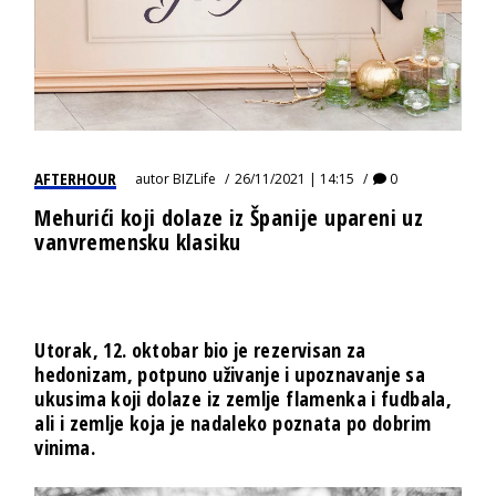
AFTERHOUR
autor
BIZLife
26/11/2021 | 14:15
0
Mehurići koji dolaze iz Španije upareni uz
vanvremensku klasiku
Utorak, 12. oktobar bio je rezervisan za
hedonizam, potpuno uživanje i upoznavanje sa
ukusima koji dolaze iz zemlje flamenka i fudbala,
ali i zemlje koja je nadaleko poznata po dobrim
vinima.