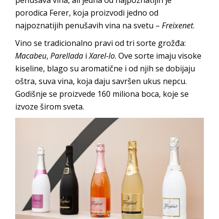
porodica Ferer, koja proizvodi jedno od
najpoznatijih penušavih vina na svetu –
Freixenet
.
Vino se tradicionalno pravi od tri sorte grožđa:
Macabeu
,
Parellada
i
Xarel-lo
. Ove sorte imaju visoke
kiseline, blago su aromatične i od njih se dobijaju
oštra, suva vina, koja daju savršen ukus nepcu.
Godišnje se proizvede 160 miliona boca, koje se
izvoze širom sveta.