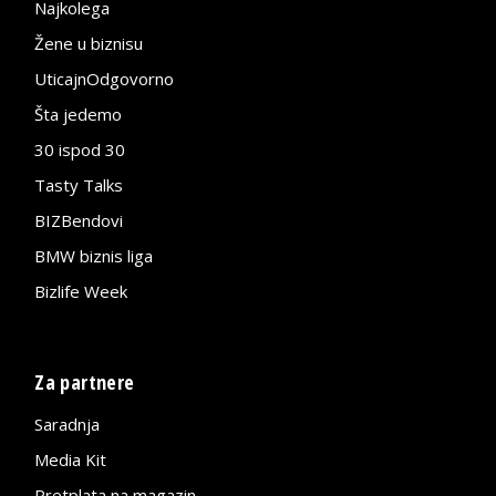
Najkolega
Žene u biznisu
UticajnOdgovorno
Šta jedemo
30 ispod 30
Tasty Talks
BIZBendovi
BMW biznis liga
Bizlife Week
Za partnere
Saradnja
Media Kit
Pretplata na magazin