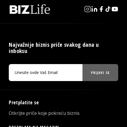
Najvažnije biznis priče svakog dana u
inboksu
PRIJAVI SE
Pretplatite se
Otkrijte priče koje pokreću biznis
PRETPLATA NA MAGAZIN