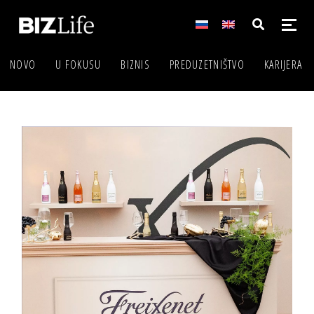
NOVO
U FOKUSU
BIZNIS
PREDUZETNIŠTVO
KARIJERA