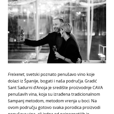
Freixenet
, svetski poznato penušavo vino koje
dolazi iz Španije, bogati i naša područja. Gradić
Sant Sadurni d’Anoja je središte proizvodnje CAVA
penušavih vina, koja su izrađena tradicionalnom
šampanj metodom, metodom vrenja u boci. Na
ovom području gotovo svaka porodica proizvodi
penušava vina, ali jedna od najpoznatijih je