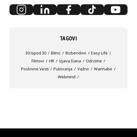
TAGOVI
30 Ispod 30
Bitno
Bizbendovi
Easy Life
Filmovi
HR
Izjava Dana
Odrzime
Poslovne Vesti
Putovanja
Važno
Wannabe
Webmind