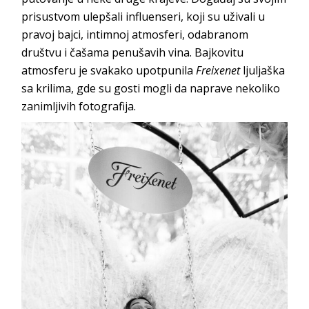
prisustvom ulepšali influenseri, koji su uživali u
pravoj bajci, intimnoj atmosferi, odabranom
društvu i čašama penušavih vina. Bajkovitu
atmosferu je svakako upotpunila
Freixenet
ljuljaška
sa krilima, gde su gosti mogli da naprave nekoliko
zanimljivih fotografija.