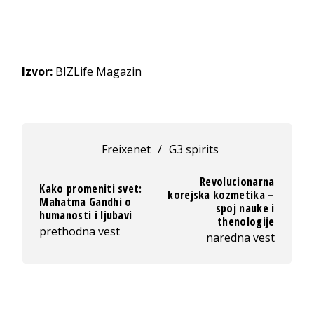
Izvor:
BIZLife Magazin
Freixenet
/
G3 spirits
Revolucionarna
Kako promeniti svet:
korejska kozmetika –
Mahatma Gandhi o
spoj nauke i
humanosti i ljubavi
thenologije
prethodna vest
naredna vest