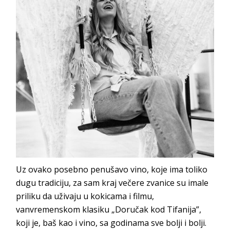
Uz ovako posebno penušavo vino, koje ima toliko
dugu tradiciju, za sam kraj večere zvanice su imale
priliku da uživaju u kokicama i filmu,
vanvremenskom klasiku „Doručak kod Tifanija”,
koji je, baš kao i vino, sa godinama sve bolji i bolji.