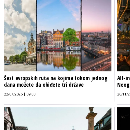
Šest evropskih ruta na kojima tokom jednog
All-i
dana možete da obiđete tri države
Neogr
22/07/2026 | 09:00
26/11/2