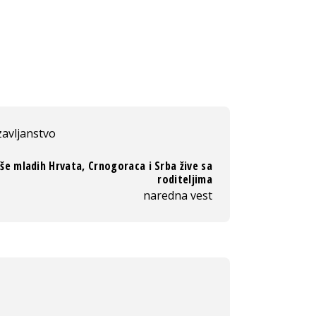
zavljanstvo
iše mladih Hrvata, Crnogoraca i Srba žive sa
roditeljima
naredna vest