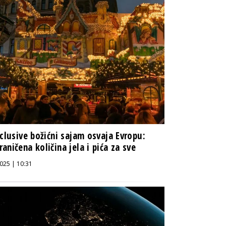
nclusive božićni sajam osvaja Evropu:
aničena količina jela i pića za sve
025 | 10:31