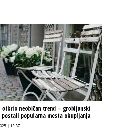
n otkrio neobičan trend – grobljanski
i postali popularna mesta okupljanja
025 | 13:37