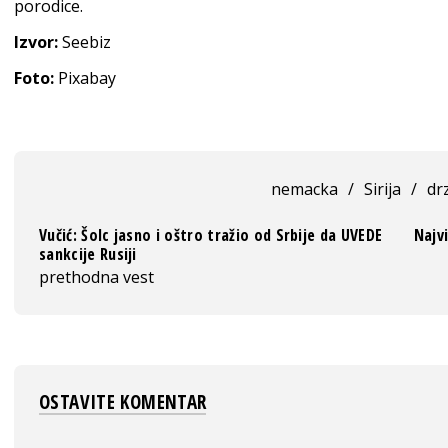
porodice.
Izvor:
Seebiz
Foto:
Pixabay
nemacka
/
Sirija
/
dr
Vučić: Šolc jasno i oštro tražio od Srbije da UVEDE
Najv
sankcije Rusiji
prethodna vest
OSTAVITE KOMENTAR