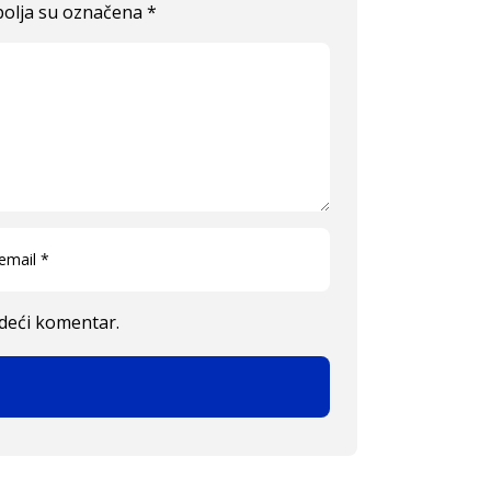
olja su označena
*
edeći komentar.