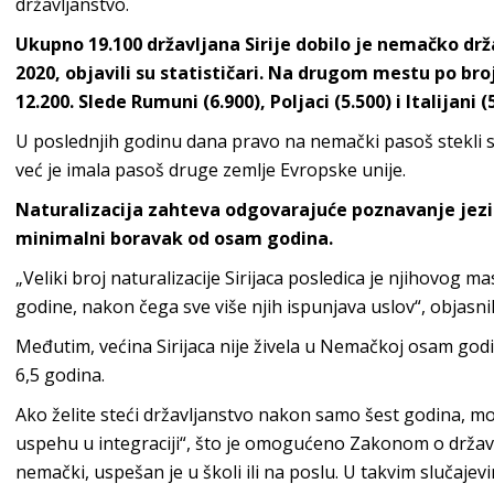
državljanstvo.
Ukupno 19.100 državljana Sirije dobilo je nemačko drža
2020, objavili su statističari. Na drugom mestu po broju
12.200. Slede Rumuni (6.900), Poljaci (5.500) i Italijani (
U poslednjih godinu dana pravo na nemački pasoš stekli su
već je imala pasoš druge zemlje Evropske unije.
Naturalizacija zahteva odgovarajuće poznavanje jezika
minimalni boravak od osam godina.
„Veliki broj naturalizacije Sirijaca posledica je njihovog 
godine, nakon čega sve više njih ispunjava uslov“, objasnili 
Međutim, većina Sirijaca nije živela u Nemačkoj osam godi
6,5 godina.
Ako želite steći državljanstvo nakon samo šest godina, m
uspehu u integraciji“, što je omogućeno Zakonom o držav
nemački, uspešan je u školi ili na poslu. U takvim slučajev