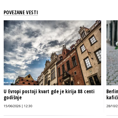
POVEZANE VESTI
U Evropi postoji kvart gde je kirija 88 centi
Berli
godišnje
kafić
15/06/2026 | 12:30
28/10/2