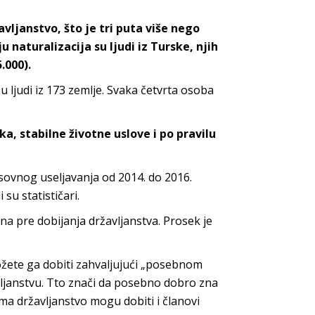
vljanstvo, što je tri puta više nego
 naturalizacija su ljudi iz Turske, njih
5.000).
 ljudi iz 173 zemlje. Svaka četvrta osoba
, stabilne životne uslove i po pravilu
masovnog useljavanja od 2014. do 2016.
su statističari.
na pre dobijanja državljanstva. Prosek je
ožete ga dobiti zahvaljujući „posebnom
ljanstvu. Tto znači da posebno dobro zna
ima državljanstvo mogu dobiti i članovi