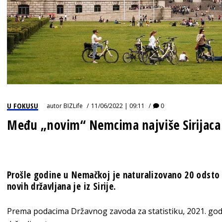
U FOKUSU
autor
BIZLife
11/06/2022 | 09:11
0
Među „novim“ Nemcima najviše Sirijaca
Prošle godine u Nemačkoj je naturalizovano 20 odsto v
novih državljana je iz Sirije.
Prema podacima Državnog zavoda za statistiku, 2021. god