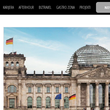
KARIJERA
AFTERHOUR
BIZTRAVEL
GASTRO ZONA
PROJEKTI
NE
POSAO
FILM I SCENA
NAJKOLEGA
LJUDI (HR)
KNJIGE
TASTY TALKS
POSAO
FILM I SCENA
NAJKOLEGA
JE
MOJ UGAO
AUTO SVET
30 ISPOD 30
LJUDI (HR)
KNJIGE
TASTY TALKS
USAVRŠAVANJE
STIL
BACK TO OFFIC
JE
MOJ UGAO
AUTO SVET
30 ISPOD 30
KNOW-HOW
WELLBEING
BIZBENDOVI
USAVRŠAVANJE
STIL
BACK TO OFFIC
BIZKOLEGIJUM
KNOW-HOW
WELLBEING
BIZBENDOVI
BMW BIZNIS LIG
BIZKOLEGIJUM
BIZLIFE WEEK
BMW BIZNIS LIG
IZJAVA GODINE
BIZLIFE WEEK
IZJAVA GODINE