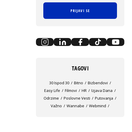
PRIJAVI SE
TAGOVI
30 Ispod 30
Bitno
Bizbendovi
Easy Life
Filmovi
HR
Izjava Dana
Odrzime
Poslovne Vesti
Putovanja
Važno
Wannabe
Webmind