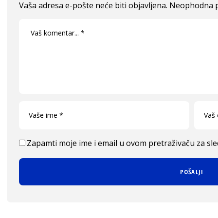
Vaša adresa e-pošte neće biti objavljena.
Neophodna p
Zapamti moje ime i email u ovom pretraživaču za sl