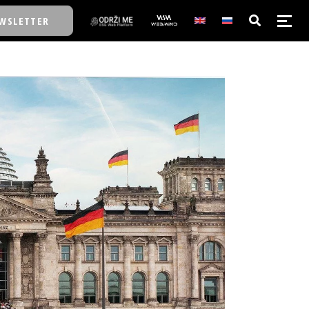
WSLETTER
E/SCHOOL
E/SCHOOL
A
A