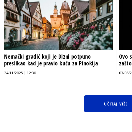
Nemački gradić koji je Dizni potpuno
Ovo s
preslikao kad je pravio kuću za Pinokija
zašto
24/11/2025 | 12:30
03/08/2
UČITAJ VIŠE