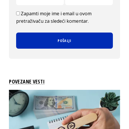
Zapamti moje ime i email u ovom
pretraživaču za sledeći komentar.
POVEZANE VESTI