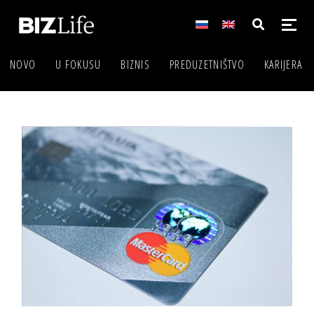
NOVO
U FOKUSU
BIZNIS
PREDUZETNIŠTVO
KARIJERA