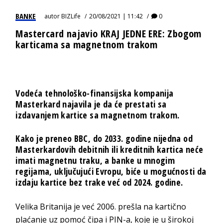
BANKE
autor
BIZLife
20/08/2021 | 11:42
0
Mastercard najavio KRAJ JEDNE ERE: Zbogom
karticama sa magnetnom trakom
Vodeća tehnološko-finansijska kompanija
Masterkard najavila je da će prestati sa
izdavanjem kartice sa magnetnom trakom.
Kako je preneo BBC, do 2033. godine nijedna od
Masterkardovih debitnih ili kreditnih kartica neće
imati magnetnu traku, a banke u mnogim
regijama, uključujući Evropu, biće u mogućnosti da
izdaju kartice bez trake već od 2024. godine.
Velika Britanija je već 2006. prešla na kartično
plaćanje uz pomoć čipa i PIN-a, koje je u širokoj