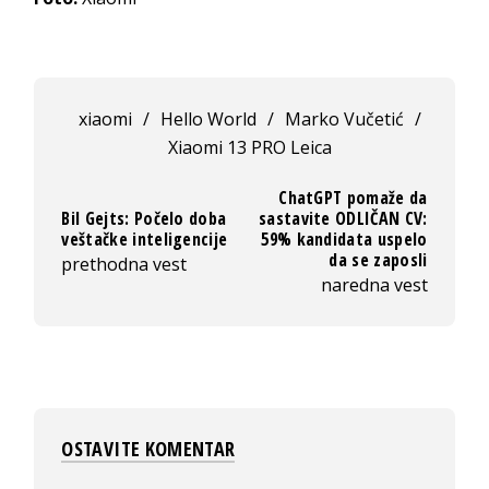
xiaomi
/
Hello World
/
Marko Vučetić
/
Xiaomi 13 PRO Leica
ChatGPT pomaže da
Bil Gejts: Počelo doba
sastavite ODLIČAN CV:
veštačke inteligencije
59% kandidata uspelo
da se zaposli
prethodna vest
naredna vest
OSTAVITE KOMENTAR