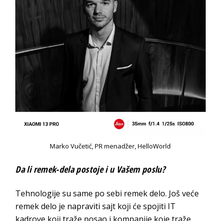
Marko Vučetić, PR menadžer, HelloWorld
Da li remek-dela postoje i u Vašem poslu?
Tehnologije su same po sebi remek delo. Još veće
remek delo je napraviti sajt koji će spojiti IT
kadrove koji traže posao i kompanije koje traže