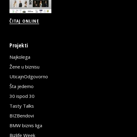
ČITAJ ONLINE
Projekti
Najkolega
Žene u biznisu
UticajnOdgovorno
Šta jedemo
30 ispod 30
Tasty Talks
BIZBendovi
BMW biznis liga
Bizlife Week