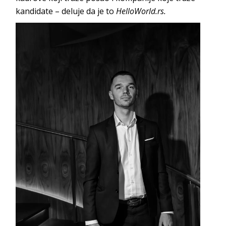
kandidate – deluje da je to
HelloWorld.rs.