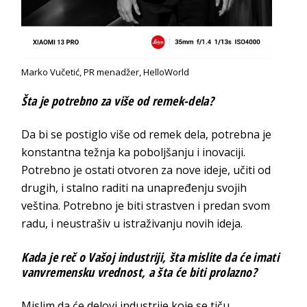
Marko Vučetić, PR menadžer, HelloWorld
Šta je potrebno za više od remek-dela?
Da bi se postiglo više od remek dela, potrebna je
konstantna težnja ka poboljšanju i inovaciji.
Potrebno je ostati otvoren za nove ideje, učiti od
drugih, i stalno raditi na unapređenju svojih
veština. Potrebno je biti strastven i predan svom
radu, i neustrašiv u istraživanju novih ideja.
Kada je reč o Vašoj industriji, šta mislite da će imati
vanvremensku vrednost, a šta će biti prolazno?
Mislim da će delovi industrije koje se tiču