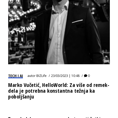
TECH I AI
autor
BIZLife
23/03/2023 | 10:48
0
Marko Vučetić, HelloWorld: Za više od remek-
dela je potrebna konstantna težnja ka
poboljšanju