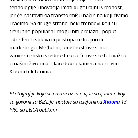
tehnologije i inovacija imati dugotrajnu vrednost,
jer će nastaviti da transformišu način na koji živimo
i radimo. Sa druge strane, neki trendovi koji su
trenutno popularni, mogu biti prolazni, poput
određenih stilova ili pristupa u dizajnu ili
marketingu. Međutim, umetnost uvek ima
vanvremensku vrednost i ona će uvek ostati važna
u našim životima – kao dobra kamera na novim
Xiaomi telefonima.
*Fotografije koje se nalaze uz intervjue sa ljudima koji
su govorili za BIZLife, nastale su telefonima
Xiaomi
13
PRO sa LEICA optikom