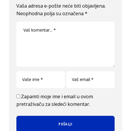
Vaša adresa e-pošte neće biti objavljena.
Neophodna polja su označena
*
Zapamti moje ime i email u ovom
pretraživaču za sledeći komentar.