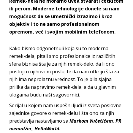
Remek-dela ne moramo uvek stvarati četkicom
ili perom. Moderne tehnologije donele su nam
mogućnost da se umetnički izrazimo i kroz
objektiv i to ne samo profesionalnom
opremom, već i svojim mobilnim telefonom.
Kako bismo odgonetnuli koja su to moderna
remek-dela, pitali smo profesionalce iz različitih
sfera biznisa šta je za njih remek-delo, da li ono
postoji u njihovom poslu, te da nam otkriju šta za
njih ima neprolaznu vrednost. To je bila sjajna
prilika da napravimo remek-dela, a da u glavnim
ulogama budu naši sagovornici.
Serijal u kojem nam uspešni ljudi iz sveta poslovne
zajednice govore o remek-delu i šta ono za njih
predstavlja nastavljamo sa
Markom Vučetićem, PR
menadžer, HelloWorld.