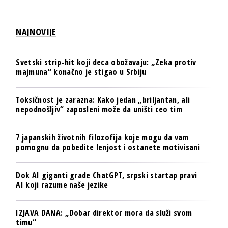
NAJNOVIJE
Svetski strip-hit koji deca obožavaju: „Zeka protiv
majmuna“ konačno je stigao u Srbiju
Toksičnost je zarazna: Kako jedan „briljantan, ali
nepodnošljiv“ zaposleni može da uništi ceo tim
7 japanskih životnih filozofija koje mogu da vam
pomognu da pobedite lenjost i ostanete motivisani
Dok AI giganti grade ChatGPT, srpski startap pravi
AI koji razume naše jezike
IZJAVA DANA: „Dobar direktor mora da služi svom
timu“