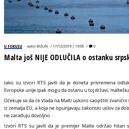
U FOKUSU
autor
BIZLife
17/12/2019 | 19:05
0
Malta još NIJE ODLUČILA o ostanku srps
Iako su izvori RTS javili da je doneta privremena odlu
Evropske unije ipak mogu da ostanu u toj državi, malteška
Očekuje se da će Vlada na Malti uskoro saopštiti zvanični 
iz zemalja EU, a koja ne ispunjavaju zakonski uslov za dobi
ne zarađuju dovoljno.
Izvori RTS su javili da je premijer Malte održao hitan 