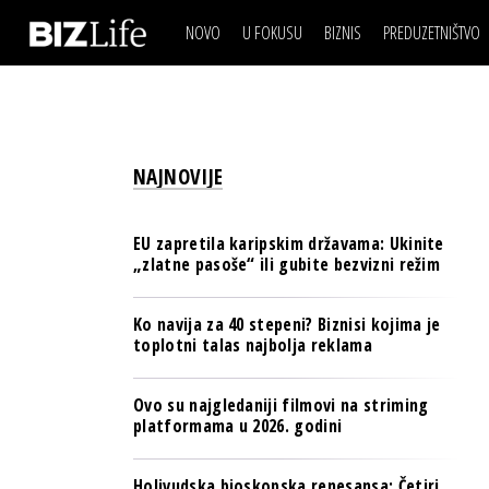
NOVO
U FOKUSU
BIZNIS
PREDUZETNIŠTVO
IZJAVA DANA
BIZNIS SCENA
VIDEO
REAL ESTATE
IZJAVA DANA
BIZNIS SCENA
BREND I KOMUNIKACI
VIDEO
REAL ESTATE
ESG & ENERGY
NAJNOVIJE
BREND I KOMUNIKACI
BANKE
ESG & ENERGY
OSIGURANJE
EU zapretila karipskim državama: Ukinite
BANKE
„zlatne pasoše“ ili gubite bezvizni režim
TECH I AI
OSIGURANJE
BIZNIS & SPORT
Ko navija za 40 stepeni? Biznisi kojima je
TECH I AI
toplotni talas najbolja reklama
PULS REGIONA
BIZNIS & SPORT
NOVO NA RAFU
Ovo su najgledaniji filmovi na striming
PULS REGIONA
platformama u 2026. godini
NOVO NA RAFU
Holivudska bioskopska renesansa: Četiri