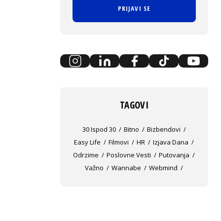
PRIJAVI SE
TAGOVI
30 Ispod 30
Bitno
Bizbendovi
Easy Life
Filmovi
HR
Izjava Dana
Odrzime
Poslovne Vesti
Putovanja
Važno
Wannabe
Webmind