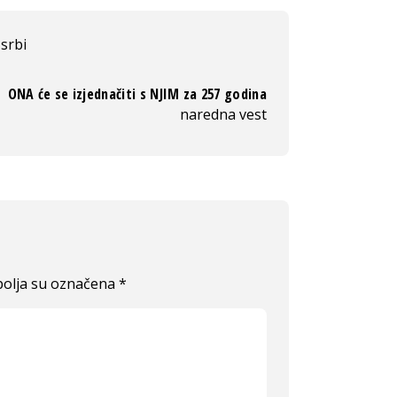
srbi
ONA će se izjednačiti s NJIM za 257 godina
naredna vest
olja su označena
*