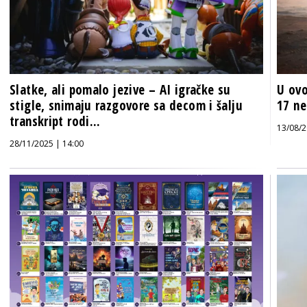
Slatke, ali pomalo jezive – AI igračke su
U ovo
stigle, snimaju razgovore sa decom i šalju
17 ne
transkript rodi...
13/08/2
28/11/2025 | 14:00