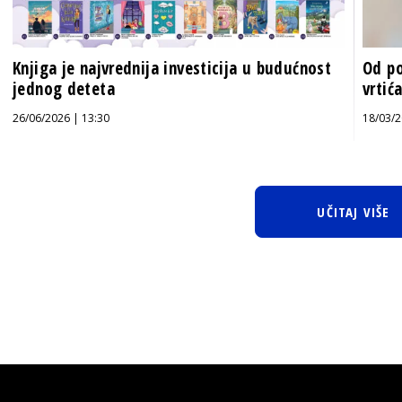
Knjiga je najvrednija investicija u budućnost
Od po
jednog deteta
vrtić
26/06/2026 | 13:30
18/03/2
UČITAJ VIŠE