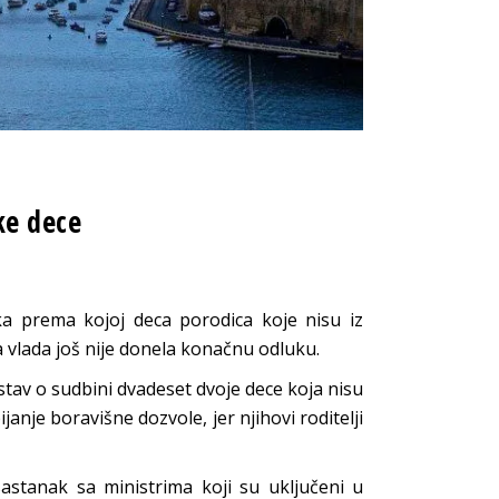
ke dece
ka prema kojoj deca porodica koje nisu iz
 vlada još nije donela konačnu odluku.
stav o sudbini dvadeset dvoje dece koja nisu
janje boravišne dozvole, jer njihovi roditelji
sastanak sa ministrima koji su uključeni u