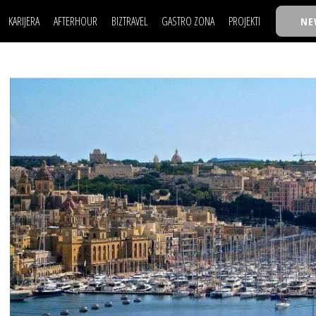
KARIJERA
AFTERHOUR
BIZTRAVEL
GASTRO ZONA
PROJEKTI
NE
POSAO
FILM I SCENA
NAJKOLEGA
LJUDI (HR)
KNJIGE
TASTY TALKS
POSAO
FILM I SCENA
NAJKOLEGA
JE
MOJ UGAO
AUTO SVET
30 ISPOD 30
LJUDI (HR)
KNJIGE
TASTY TALKS
USAVRŠAVANJE
STIL
BACK TO OFFIC
JE
MOJ UGAO
AUTO SVET
30 ISPOD 30
KNOW-HOW
WELLBEING
BIZBENDOVI
USAVRŠAVANJE
STIL
BACK TO OFFIC
BIZKOLEGIJUM
KNOW-HOW
WELLBEING
BIZBENDOVI
BMW BIZNIS LIG
BIZKOLEGIJUM
BIZLIFE WEEK
BMW BIZNIS LIG
IZJAVA GODINE
BIZLIFE WEEK
IZJAVA GODINE