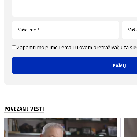
Zapamti moje ime i email u ovom pretraživaču za sl
POVEZANE VESTI