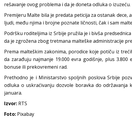
rešavanje ovog problema i da je doneta odluka o izuzeću.
Premijeru Malte bila je predata peticija za ostanak dece, 
ljudi, među njima i brojne poznate ličnosti, čak i sam malt
Podršku roditeljima iz Srbije pružila je i bivša predsednic
da je zgrožena zbog tretmana malteške administracije pre
Prema malteškim zakonima, porodice koje potiču iz treći
da zarađuju najmanje 19.000 evra godišnje, plus 3.800 
bonuse ili prekovremeni rad.
Prethodno je i Ministarstvo spoljnih poslova Srbije poz
odluka o uskraćivanju dozvole boravka do održavanja k
januara.
Izvor:
RTS
Foto:
Pixabay