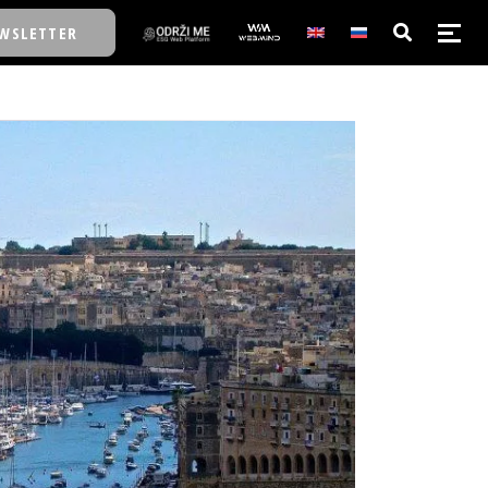
WSLETTER
E/SCHOOL
E/SCHOOL
A
A