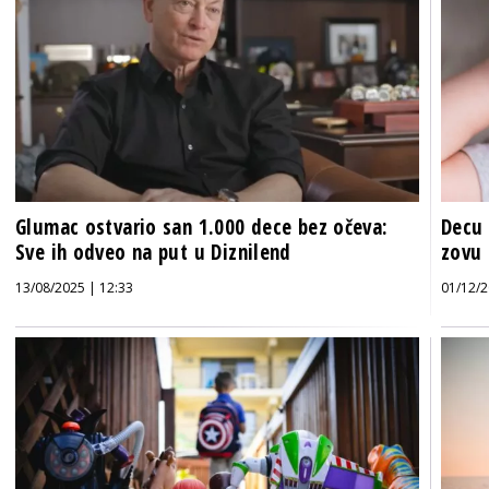
Glumac ostvario san 1.000 dece bez očeva:
Decu 
Sve ih odveo na put u Diznilend
zovu 
13/08/2025 | 12:33
01/12/2