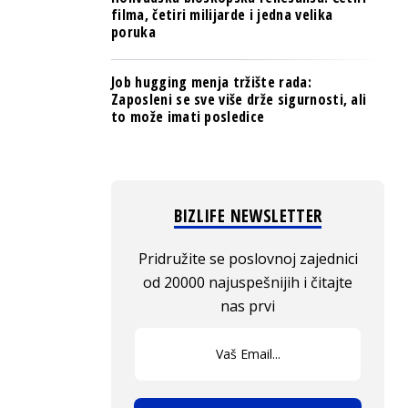
filma, četiri milijarde i jedna velika
poruka
Job hugging menja tržište rada:
Zaposleni se sve više drže sigurnosti, ali
to može imati posledice
BIZLIFE NEWSLETTER
Pridružite se poslovnoj zajednici
od 20000 najuspešnijih i čitajte
nas prvi