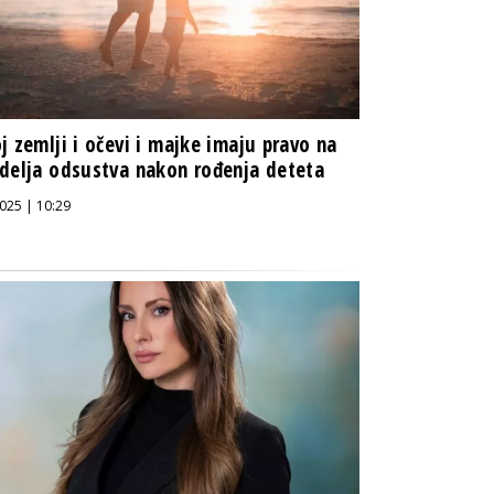
j zemlji i očevi i majke imaju pravo na
delja odsustva nakon rođenja deteta
025 | 10:29