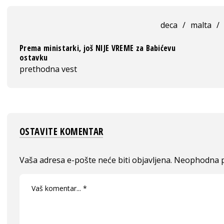
deca
/
malta
/
Prema ministarki, još NIJE VREME za Babićevu
ostavku
prethodna vest
OSTAVITE KOMENTAR
Vaša adresa e-pošte neće biti objavljena.
Neophodna p