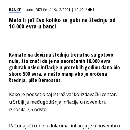
BANKE
autor
BIZLife
19/12/2021 | 10:49
1
Malo li je? Evo koliko se gubi na štednju od
10.000 evra u banci
Kamate na deviznu štednju trenutno su gotovo
nula, što znači da je na neoročenih 10.000 evra
gubitak usled inflacije u proteklih godinu dana bio
skoro 500 evra, a nešto manji ako je oročena
štednja, piše Demostat.
Kako je podsetio taj istraživačko-izdavački centar,
u Srbiji je međugodišnja inflacija u novembru
iznosila 7,5 odsto.
Računajući cene u dolarima, inflacija je u novembru