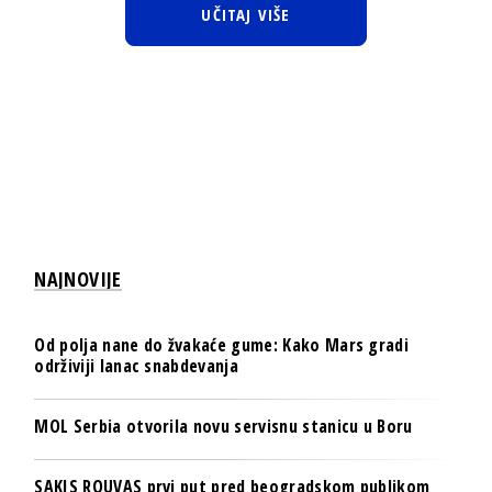
UČITAJ VIŠE
NAJNOVIJE
Od polja nane do žvakaće gume: Kako Mars gradi
održiviji lanac snabdevanja
MOL Serbia otvorila novu servisnu stanicu u Boru
SAKIS ROUVAS prvi put pred beogradskom publikom