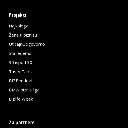
Projekti
Najkolega
Žene u biznisu
UticajnOdgovorno
Šta jedemo
30 ispod 30
Tasty Talks
BIZBendovi
BMW biznis liga
Bizlife Week
Za partnere