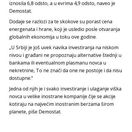
iznosila 6,8 odsto, a u evrima 4,9 odsto, naveo je
Demostat.
Dodaje se razlozi za te skokove su porast cena
energenata i hrane, koji je usledio posle otvaranja
globalnih ekonomija u toku ove godine.
„U Srbiji je još uvek navika investiranja na niskom
nivou i građani ne propoznaju alternative štednji u
bankama ili eventualnom plasmanu novca u
nekretnine, To ne znači da one ne postoje i da nisu
dostupne.“
Jedna od njih je i svako investiranje i ulaganje viška
novca u velike inostrane kompanije čije se akcije
kotiraju na najvećim inostranim berzama širom
planete, piše Demostat.