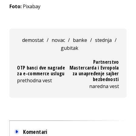
Foto:
Pixabay
demostat
/
novac
/
banke
/
stednja
/
gubitak
Partnerstvo
OTP banci dve nagrade
Mastercarda i Evropola
za e-commerce uslugu
za unapređenje sajber
bezbednosti
prethodna vest
naredna vest
Komentari