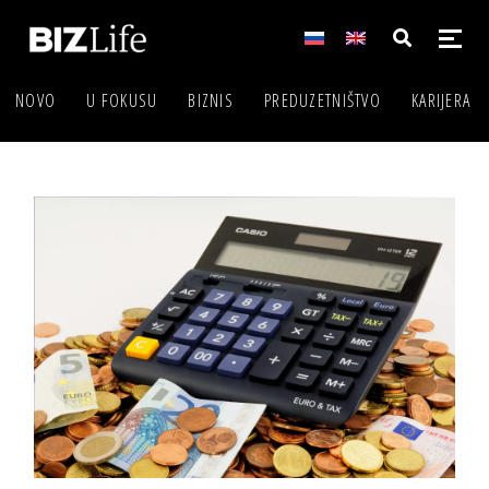
NOVO
U FOKUSU
BIZNIS
PREDUZETNIŠTVO
KARIJERA