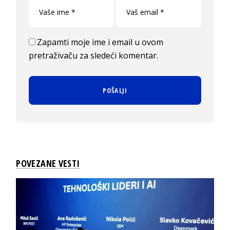
Zapamti moje ime i email u ovom
pretraživaču za sledeći komentar.
POVEZANE VESTI