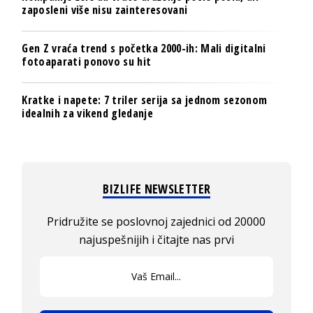
zaposleni više nisu zainteresovani
Gen Z vraća trend s početka 2000-ih: Mali digitalni
fotoaparati ponovo su hit
Kratke i napete: 7 triler serija sa jednom sezonom
idealnih za vikend gledanje
BIZLIFE NEWSLETTER
Pridružite se poslovnoj zajednici od 20000
najuspešnijih i čitajte nas prvi