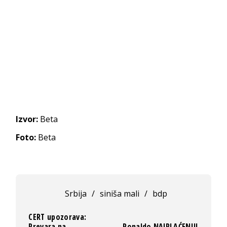
Izvor:
Beta
Foto:
Beta
Srbija
/
siniša mali
/
bdp
CERT upozorava:
Prevara na
Ronaldo NAJPLAĆENIJI