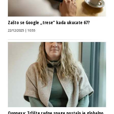
Zašto se Google „trese“ kada ukucate 67?
22/12/2025 | 10:55
Qonnexa: Tržište radne snage postalo je globalno