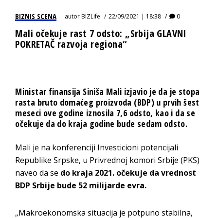
BIZNIS SCENA
autor
BIZLife
22/09/2021 | 18:38
0
Mali očekuje rast 7 odsto: „Srbija GLAVNI
POKRETAČ razvoja regiona“
Ministar finansija Siniša Mali izjavio je da je stopa
rasta bruto domaćeg proizvoda (BDP) u prvih šest
meseci ove godine iznosila 7,6 odsto, kao i da se
očekuje da do kraja godine bude sedam odsto.
Mali je na konferenciji Investicioni potencijali
Republike Srpske, u Privrednoj komori Srbije (PKS)
naveo da se
do kraja 2021. očekuje da vrednost
BDP Srbije bude 52 milijarde evra.
„Makroekonomska situacija je potpuno stabilna,