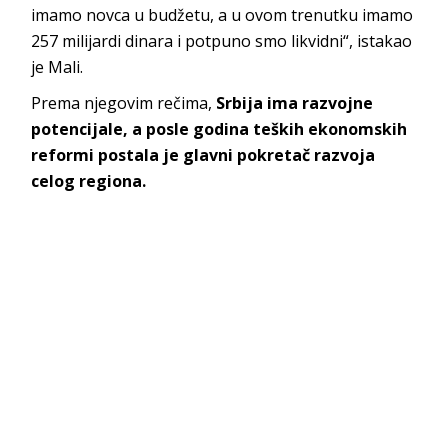
imamo novca u budžetu, a u ovom trenutku imamo
257 milijardi dinara i potpuno smo likvidni“, istakao
je Mali.
Prema njegovim rečima,
Srbija ima razvojne
potencijale, a posle godina teških ekonomskih
reformi postala je glavni pokretač razvoja
celog regiona.