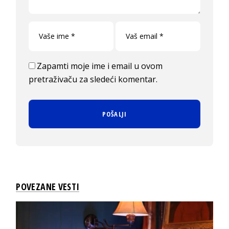
Zapamti moje ime i email u ovom
pretraživaču za sledeći komentar.
POVEZANE VESTI