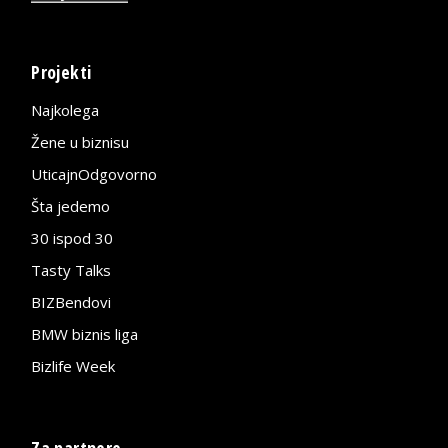
Projekti
Najkolega
Žene u biznisu
UticajnOdgovorno
Šta jedemo
30 ispod 30
Tasty Talks
BIZBendovi
BMW biznis liga
Bizlife Week
Za partnere