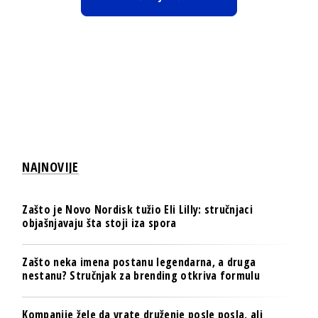
NAJNOVIJE
Zašto je Novo Nordisk tužio Eli Lilly: stručnjaci
objašnjavaju šta stoji iza spora
Zašto neka imena postanu legendarna, a druga
nestanu? Stručnjak za brending otkriva formulu
Kompanije žele da vrate druženje posle posla, ali