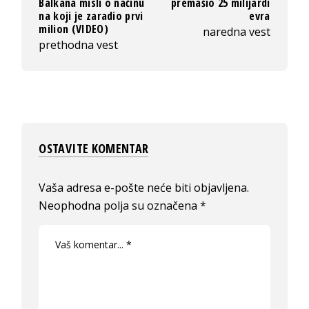
Balkana misli o načinu
premašio 25 milijardi
na koji je zaradio prvi
evra
milion (VIDEO)
naredna vest
prethodna vest
OSTAVITE KOMENTAR
Vaša adresa e-pošte neće biti objavljena.
Neophodna polja su označena
*