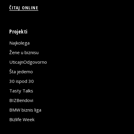
ČITAJ ONLINE
Projekti
Najkolega
Žene u biznisu
UticajnOdgovorno
Šta jedemo
30 ispod 30
Tasty Talks
BIZBendovi
BMW biznis liga
Bizlife Week