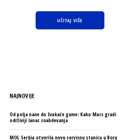
UČITAJ VIŠE
NAJNOVIJE
Od polja nane do žvakaće gume: Kako Mars gradi
održiviji lanac snabdevanja
MOL Serbia otvorila novu servisnu stanicu u Boru