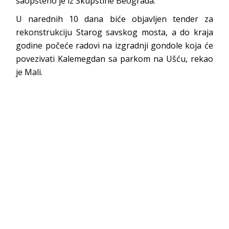
saopšteno je iz Skupštine Beograda.
U narednih 10 dana biće objavljen tender za
rekonstrukciju Starog savskog mosta, a do kraja
godine počeće radovi na izgradnji gondole koja će
povezivati Kalemegdan sa parkom na Ušću, rekao
je Mali.