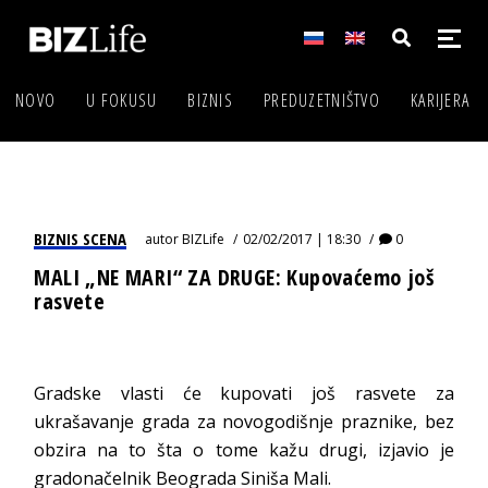
NOVO
U FOKUSU
BIZNIS
PREDUZETNIŠTVO
KARIJERA
BIZNIS SCENA
autor
BIZLife
02/02/2017 | 18:30
0
MALI „NE MARI“ ZA DRUGE: Kupovaćemo još
rasvete
Gradske vlasti će kupovati još rasvete za
ukrašavanje grada za novogodišnje praznike, bez
obzira na to šta o tome kažu drugi, izjavio je
gradonačelnik Beograda Siniša Mali.