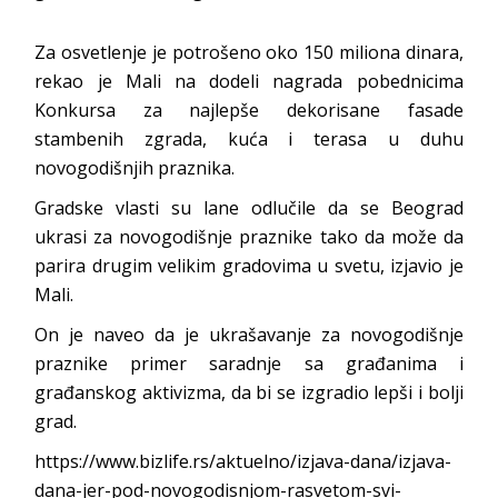
Za osvetlenje je potrošeno oko 150 miliona dinara,
rekao je Mali na dodeli nagrada pobednicima
Konkursa za najlepše dekorisane fasade
stambenih zgrada, kuća i terasa u duhu
novogodišnjih praznika.
Gradske vlasti su lane odlučile da se Beograd
ukrasi za novogodišnje praznike tako da može da
parira drugim velikim gradovima u svetu, izjavio je
Mali.
On je naveo da je ukrašavanje za novogodišnje
praznike primer saradnje sa građanima i
građanskog aktivizma, da bi se izgradio lepši i bolji
grad.
https://www.bizlife.rs/aktuelno/izjava-dana/izjava-
dana-jer-pod-novogodisnjom-rasvetom-svi-