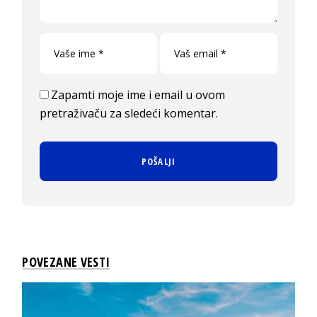
Zapamti moje ime i email u ovom
pretraživaču za sledeći komentar.
POVEZANE VESTI