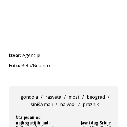
Izvor:
Agencije
Foto:
Beta/Beoinfo
gondola
/
rasveta
/
most
/
beograd
/
siniša mali
/
na vodi
/
praznik
Šta jedan od
najbogatijih ljudi
Javni dug Srbije