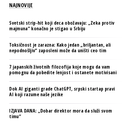
NAJNOVIJE
Svetski strip-hit koji deca obožavaju: „Zeka protiv
majmuna“ konačno je stigao u Srbiju
Toksičnost je zarazna: Kako jedan „briljantan, ali
nepodnošljiv“ zaposleni može da uništi ceo tim
7 japanskih životnih filozofija koje mogu da vam
pomognu da pobedite lenjost i ostanete motivisani
Dok AI giganti grade ChatGPT, srpski startap pravi
AI koji razume naše jezike
IZJAVA DANA: „Dobar direktor mora da služi svom
timu“