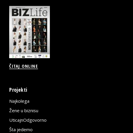
ČITAJ ONLINE
Projekti
Najkolega
Žene u biznisu
UticajnOdgovorno
Šta jedemo