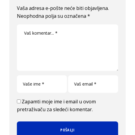
Vaša adresa e-pošte neće biti objavljena.
Neophodna polja su označena
*
Zapamti moje ime i email u ovom
pretraživaču za sledeći komentar.