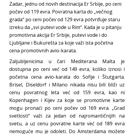
Zadar, jednu od novih destinacija Er Srbije, po ceni
počev od 119 evra. Povratna karta do „večnog
grada“ po ceni počev od 129 evra potvrđuje staru
izreku da „svi putevi vode u Rim“. Kada je u pitanju
promotivna akcija Er Srbije, putevi vode i do
Ljubljane i Bukurešta za koje važi ista početna
cena promotivnih avio-karata.
Zaljubljenicima u čari Mediterana Malta je
dostupna po ceni već od 149 evra, koliko iznosi i
početna cena avio-karata do Sofije i Štutgarta.
Brisel, Diseldorf i Milano nikada nisu bili bliži uz
cenu povratnog leta već od 159 evra, kao ni
Kopenhagen i Kijev za koje se promotivne karte
mogu pronaći po ceni počev od 169 evra. „Grad
svetlosti“ važi za jedan od najromantičnijih na
svetu, a uz cenu povratne karte već od 189 evra
nemoguće mu je odoleti. Do Amsterdama možete