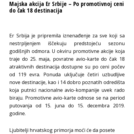
Majska akcija Er Srbije – Po promotivnoj ceni
do čak 18 destinacija
Er Srbija je pripremila iznenađenje za sve koji sa
nestrpljenjem iščekuju predstojeću sezonu
godišnjih odmora. U okviru promotivne akcije koja
traje do 25. maja, povratne avio-karte do čak 18
atraktivnih destinacija dostupne su po ceni počev
od 119 evra. Ponuda uključuje četiri uzbudljive
nove destinacije, kao i 14 dobro poznatih odredišta
koja putnici nacionalne avio-kompanije uvek rado
biraju. Promotivne avio-karte odnose se na period
putovanja od 15. juna do 15. decembra 2019.
godine.
Ljubitelji hrvatskog primorja moći će da posete