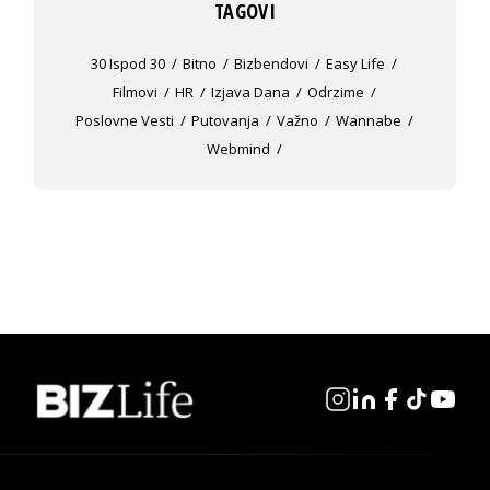
TAGOVI
30 Ispod 30
Bitno
Bizbendovi
Easy Life
Filmovi
HR
Izjava Dana
Odrzime
Poslovne Vesti
Putovanja
Važno
Wannabe
Webmind