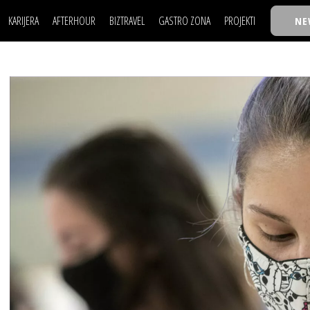
KARIJERA
AFTERHOUR
BIZTRAVEL
GASTRO ZONA
PROJEKTI
NE
POSAO
FILM I SCENA
NAJKOLEGA
LJUDI (HR)
KNJIGE
TASTY TALKS
POSAO
FILM I SCENA
NAJKOLEGA
JE
MOJ UGAO
AUTO SVET
30 ISPOD 30
LJUDI (HR)
KNJIGE
TASTY TALKS
USAVRŠAVANJE
STIL
BACK TO OFFICE/SCHOOL
JE
MOJ UGAO
AUTO SVET
30 ISPOD 30
KNOW-HOW
WELLBEING
BIZBENDOVI
USAVRŠAVANJE
STIL
BACK TO OFFICE/SCHOOL
BIZKOLEGIJUM
KNOW-HOW
WELLBEING
BIZBENDOVI
BMW BIZNIS LIGA
BIZKOLEGIJUM
BIZLIFE WEEK
BMW BIZNIS LIGA
IZJAVA GODINE
BIZLIFE WEEK
IZJAVA GODINE