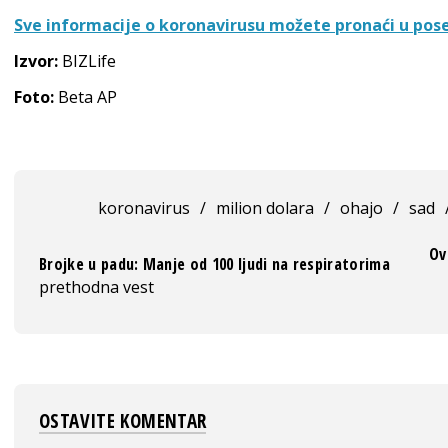
Sve informacije o koronavirusu možete pronaći u pos
Izvor:
BIZLife
Foto:
Beta AP
koronavirus
/
milion dolara
/
ohajo
/
sad
Ov
Brojke u padu: Manje od 100 ljudi na respiratorima
prethodna vest
OSTAVITE KOMENTAR