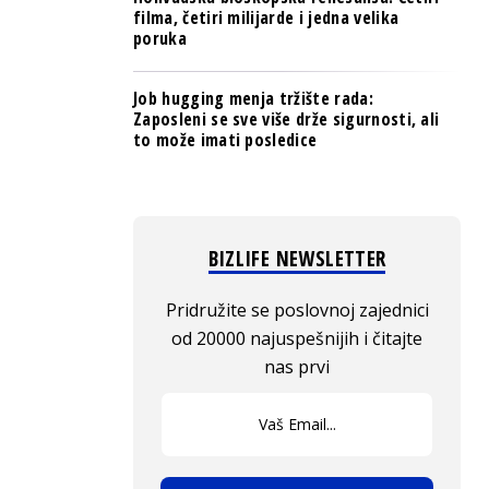
filma, četiri milijarde i jedna velika
poruka
Job hugging menja tržište rada:
Zaposleni se sve više drže sigurnosti, ali
to može imati posledice
BIZLIFE NEWSLETTER
Pridružite se poslovnoj zajednici
od 20000 najuspešnijih i čitajte
nas prvi