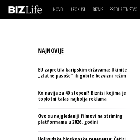
NOVO
U FOKUSU
BIZNIS
PREDUZETNIŠTVO
IZJAVA DANA
BIZNIS SCENA
VIDEO
REAL ESTATE
IZJAVA DANA
BIZNIS SCENA
BREND I KOMUNIKACI
VIDEO
REAL ESTATE
ESG & ENERGY
NAJNOVIJE
BREND I KOMUNIKACI
BANKE
ESG & ENERGY
OSIGURANJE
EU zapretila karipskim državama: Ukinite
BANKE
„zlatne pasoše“ ili gubite bezvizni režim
TECH I AI
OSIGURANJE
BIZNIS & SPORT
Ko navija za 40 stepeni? Biznisi kojima je
TECH I AI
toplotni talas najbolja reklama
PULS REGIONA
BIZNIS & SPORT
NOVO NA RAFU
Ovo su najgledaniji filmovi na striming
PULS REGIONA
platformama u 2026. godini
NOVO NA RAFU
Holivudska bioskopska renesansa: Četiri