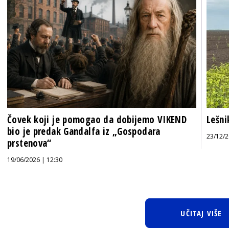
Čovek koji je pomogao da dobijemo VIKEND
Lešni
bio je predak Gandalfa iz „Gospodara
23/12/2
prstenova“
19/06/2026 | 12:30
UČITAJ VIŠE