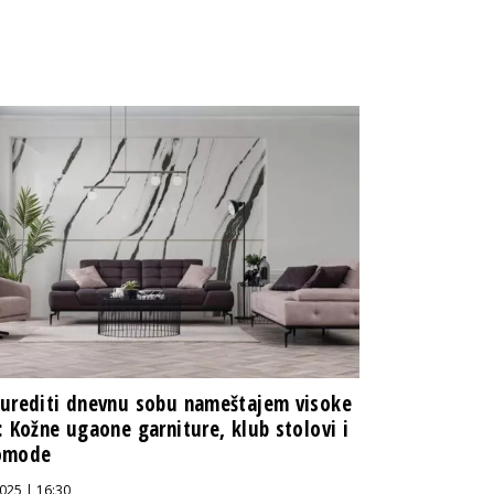
urediti dnevnu sobu nameštajem visoke
: Kožne ugaone garniture, klub stolovi i
omode
025 | 16:30