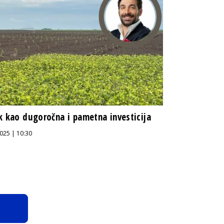
k kao dugoročna i pametna investicija
025 | 10:30