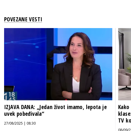
POVEZANE VESTI
IZJAVA DANA: „Jedan život imamo, lepota je
Kako 
uvek pobeđivala“
klase
TV k
27/08/2025 | 08:30
08/09/2