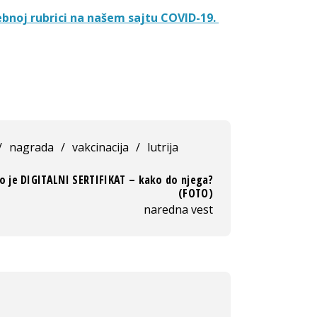
ebnoj rubrici na našem sajtu COVID-19.
/
nagrada
/
vakcinacija
/
lutrija
o je DIGITALNI SERTIFIKAT – kako do njega?
(FOTO)
naredna vest