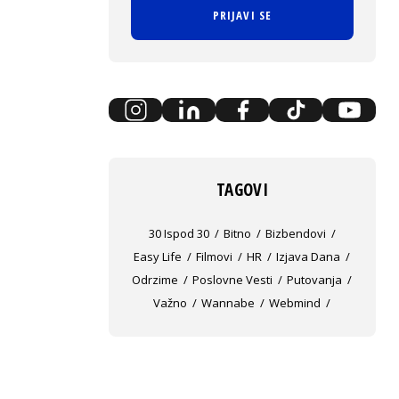
PRIJAVI SE
TAGOVI
30 Ispod 30
Bitno
Bizbendovi
Easy Life
Filmovi
HR
Izjava Dana
Odrzime
Poslovne Vesti
Putovanja
Važno
Wannabe
Webmind