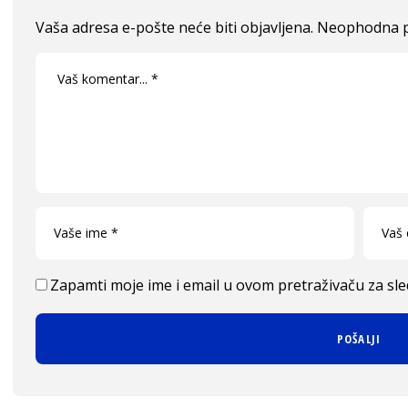
Vaša adresa e-pošte neće biti objavljena.
Neophodna p
Zapamti moje ime i email u ovom pretraživaču za sl