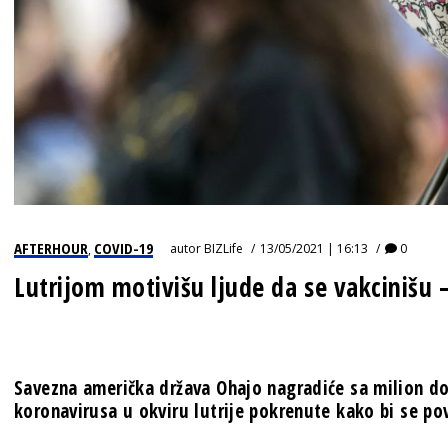
AFTERHOUR
COVID-19
autor
BIZLife
13/05/2021 | 16:13
0
,
Lutrijom motivišu ljude da se vakciniš
Savezna američka država Ohajo nagradiće sa milion do
koronavirusa u okviru lutrije pokrenute kako bi se pove