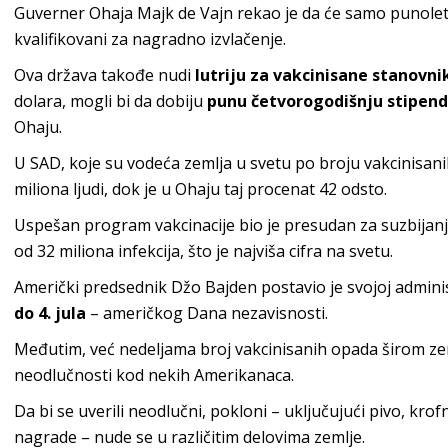
Guverner Ohaja Majk de Vajn rekao je da će samo punoletni
kvalifikovani za nagradno izvlačenje.
Ova država takođe nudi
lutriju za vakcinisane stanovn
dolara, mogli bi da dobiju
punu četvorogodišnju stipend
Ohaju.
U SAD, koje su vodeća zemlja u svetu po broju vakcinisanih
miliona ljudi, dok je u Ohaju taj procenat 42 odsto.
Uspešan program vakcinacije bio je presudan za suzbijanje
od 32 miliona infekcija, što je najviša cifra na svetu.
Američki predsednik Džo Bajden postavio je svojoj administr
do 4. jula
– američkog Dana nezavisnosti.
Međutim, već nedeljama broj vakcinisanih opada širom zeml
neodlučnosti kod nekih Amerikanaca.
Da bi se uverili neodlučni, pokloni – uključujući pivo, kr
nagrade – nude se u različitim delovima zemlje.