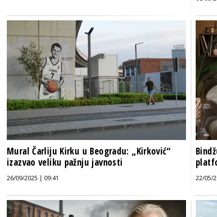
Mural Čarliju Kirku u Beogradu: „Kirković“
Bindž
izazvao veliku pažnju javnosti
platf
26/09/2025 | 09:41
22/05/2