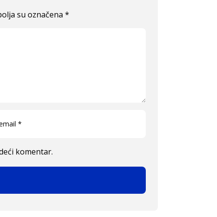
olja su označena
*
edeći komentar.