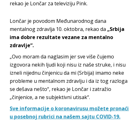
rekao je Lončar za televiziju Pink.
Lončar je povodom Međunarodnog dana
mentalnog zdravlja 10. oktobra, rekao da
„Srbija
ima dobre rezultate vezane za mentalno
zdravlje“.
„Ovo moram da naglasim jer sve više čujemo
izgovora nekih ljudi koji nisu iz naše struke, i nisu
izneli nijednu činjenicu da mi (Srbija) imamo neke
probleme u mentalnom zdravlju i da iz tog razloga
se dešava nešto“, rekao je Lončar i zatražio
„činjenice, a ne subjektivni utisak“.
Sve informacije o koronavirusu možete pronaći
u posebnoj rubrici na našem sajtu COVID-19.