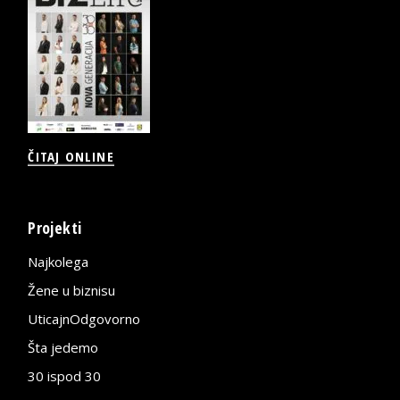
ČITAJ ONLINE
Projekti
Najkolega
Žene u biznisu
UticajnOdgovorno
Šta jedemo
30 ispod 30