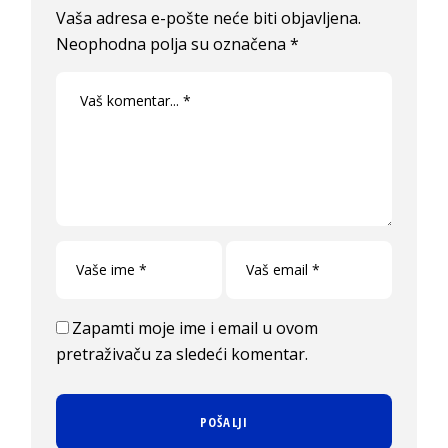
Vaša adresa e-pošte neće biti objavljena.
Neophodna polja su označena
*
Zapamti moje ime i email u ovom
pretraživaču za sledeći komentar.