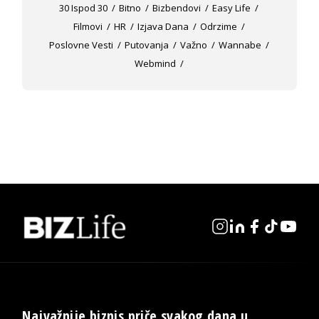
30 Ispod 30
Bitno
Bizbendovi
Easy Life
Filmovi
HR
Izjava Dana
Odrzime
Poslovne Vesti
Putovanja
Važno
Wannabe
Webmind
Najvažnije biznis priče svakog dana u