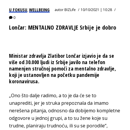
U FOKUSU
WELLBEING
autor
BIZLife
10/10/2021 | 10:28
,
0
Lončar: MENTALNO ZDRAVLJE Srbije je dobro
Ministar zdravlja Zlatibor Lončar izjavio je da se
više od 30.000 ljudi iz Srbije javilo na telefon
namenjen stručnoj pomoći za mentalno zdravlje,
koji je ustanovljen na početku pandemije
koronavirusa.
„Ono što dalje radimo, a to je da će se to
unaprediti, jer je struka prepoznala da imamo
nerešena pitanja, odnosno da dobijemo kompletne
odgovore u jednoj grupi, a to su žene koje su
trudne, planiraju trudnoću, ili su se porodile“,