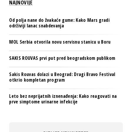
NAJNOVIJE
Od polja nane do žvakaće gume: Kako Mars gradi
održiviji lanac snabdevanja
MOL Serbia otvorila novu servisnu stanicu u Boru
SAKIS ROUVAS prvi put pred beogradskom publikom
Sakis Rouvas dolazi u Beograd: Dragi Bravo Festival
otkrio kompletan program
Leto bez neprijatnih iznenađenja: Kako reagovati na
prve simptome urinarne infekcije