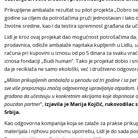
Prikupljene ambalaže rezultat su pilot projekta „Dobro se 
godine sa ciljem da potrošačima pruži jednostavan i lako
životne sredine, kao i da testira spremnost građana da uč
Lidl je kroz ovaj projekat dao mogućnost potrošačima da,
prodavnica, odlože ambalaže napitaka kupljenih u Lidlu, u
računa pri kupovini u iznosu od po 5 dinara za svaku vrać
iznosa fondaciji „Budi human“. Tako je projekat dobio i 
da je reciklaža ne samo ekološki, već i društveno odgovor
„
Milion prikupljenih ambalaža u periodu od tri godine i sa pet 
sve više prepoznaju značaj odgovornog upravljanja otpadom. R
građana da učestvuju u konkretnim akcijama koje doprinose odr
pouzdan partner
”,
izjavila je Marija Kojčić, rukovodilac
Srbija.
Kao odgovorna kompanija koja se zalaže za prakse prikupl
materijala i njihovu ponovnu upotrebu, Lidl je do sada po