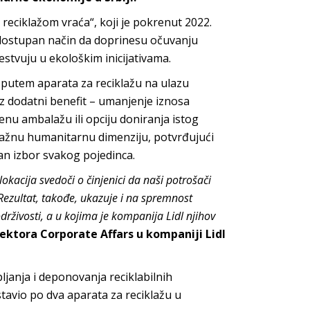
reciklažom vraća“, koji je pokrenut 2022.
 dostupan način da doprinesu očuvanju
estvuju u ekološkim inicijativama.
 putem aparata za reciklažu na ulazu
z dodatni benefit – umanjenje iznosa
enu ambalažu ili opciju doniranja istog
snažnu humanitarnu dimenziju, potvrđujući
an izbor svakog pojedinca.
lokacija svedoči o činjenici da naši potrošači
ezultat, takođe, ukazuje i na spremnost
živosti, a u kojima je kompanija Lidl njihov
 sektora Corporate Affars u kompaniji Lidl
janja i deponovanja reciklabilnih
stavio po dva aparata za reciklažu u