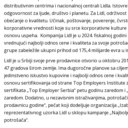
distributivnim centrima i nacionalnoj centrali Lidla. Istov
odgovornost za ljude, društvo i planetu. Za Lidl, održivost
obećanje o kvalitetu. Učinak, poštovanje, poverenje, čvrst
korporativne vrednosti koje su srce korporativne kulture
osnovu uspeha. Kompanija Lidl je u 2024. fiskalnoj godini 
vrednujući najbolji odnos cene i kvaliteta za svoje potroš
grupe zabeležile ukupni prihod od 175,4 milijarde evra u 
Lidl je u Srbiji svoje prve prodavnice otvorio u oktobru 2
47 gradova širom zemlje. Ima dugoročne planove sa cilje
jedinstveno iskustvo kupovine i najbolji odnos cene i kval
osnovu sertifikovanja od strane Top Employers Institute za
sertifikata „Top Employer Serbia“ petu godinu zaredom 
zaredom. Dodatno, u nezavisnim istraživanjima, potrošači u
prodavnicu godine“, pečat koji dodeljuje organizacija „Iz
reprezentativnog uzorka Lidl u sklopu kampanje „Najbolje 
potrošača“.