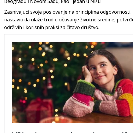
Beogradu i Novom Sadu, kao i jedan u Nišu.
Zasnivajući svoje poslovanje na principima odgovornosti, 
nastaviti da ulaže trud u očuvanje životne sredine, potv
održivih i korisnih praksi za čitavo društvo.