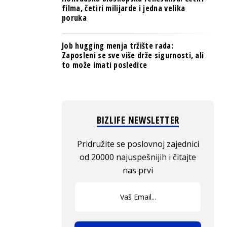
filma, četiri milijarde i jedna velika
poruka
Job hugging menja tržište rada:
Zaposleni se sve više drže sigurnosti, ali
to može imati posledice
BIZLIFE NEWSLETTER
Pridružite se poslovnoj zajednici
od 20000 najuspešnijih i čitajte
nas prvi