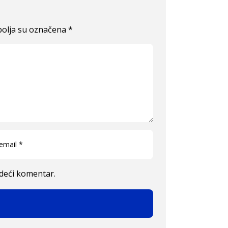
olja su označena
*
edeći komentar.