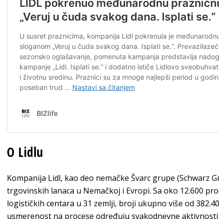
O Lidlu
Kompanija Lidl, kao deo nemačke Švarc grupe (Schwarz G
trgovinskih lanaca u Nemačkoj i Evropi. Sa oko 12.600 proda
logističkih centara u 31 zemlji, broji ukupno više od 382.
usmerenost na procese određuju svakodnevne aktivnosti