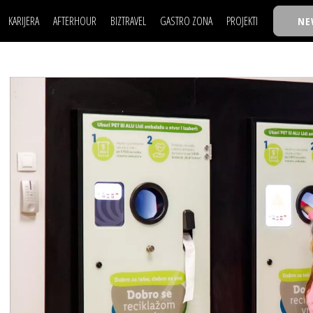
KARIJERA
AFTERHOUR
BIZTRAVEL
GASTRO ZONA
PROJEKTI
NE
POSAO
FILM I SCENA
NAJKOLEGA
LJUDI (HR)
KNJIGE
TASTY TALKS
POSAO
FILM I SCENA
NAJKOLEGA
JE
MOJ UGAO
AUTO SVET
30 ISPOD 30
LJUDI (HR)
KNJIGE
TASTY TALKS
USAVRŠAVANJE
STIL
BACK TO OFFIC
JE
MOJ UGAO
AUTO SVET
30 ISPOD 30
KNOW-HOW
WELLBEING
BIZBENDOVI
USAVRŠAVANJE
STIL
BACK TO OFFIC
BIZKOLEGIJUM
KNOW-HOW
WELLBEING
BIZBENDOVI
BMW BIZNIS LIG
BIZKOLEGIJUM
BIZLIFE WEEK
BMW BIZNIS LIG
IZJAVA GODINE
BIZLIFE WEEK
IZJAVA GODINE