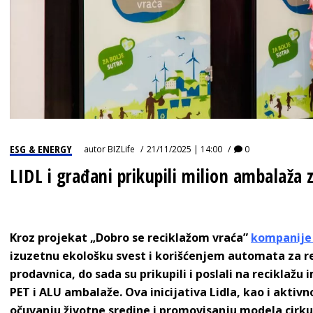
ESG & ENERGY
autor
BIZLife
21/11/2025 | 14:00
0
LIDL i građani prikupili milion ambalaža z
Kroz projekat „Dobro se reciklažom vraća”
kompanije L
izuzetnu ekološku svest i korišćenjem automata za rec
prodavnica, do sada su prikupili i poslali na reciklažu
PET i ALU ambalaže. Ova inicijativa Lidla, kao i akti
očuvanju životne sredine i promovisanju modela cirku