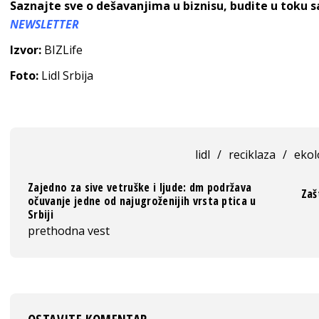
Saznajte sve o dešavanjima u biznisu, budite u toku 
NEWSLETTER
Izvor:
BIZLife
Foto:
Lidl Srbija
lidl
/
reciklaza
/
ekol
Zajedno za sive vetruške i ljude: dm podržava
Zaš
očuvanje jedne od najugroženijih vrsta ptica u
Srbiji
prethodna vest