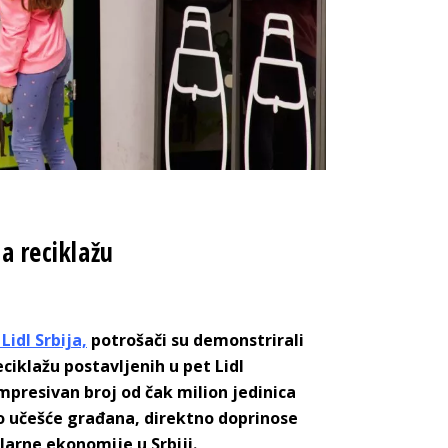
a reciklažu
idl Srbija,
potrošači su demonstrirali
iklažu postavljenih u pet Lidl
 impresivan broj od čak milion jedinica
vno učešće građana, direktno doprinose
larne ekonomije u Srbiji.