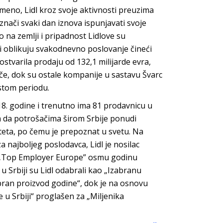
remeno, Lidl kroz svoje aktivnosti preuzima
 znači svaki dan iznova ispunjavati svoje
o na zemlji i pripadnost Lidlove su
 i oblikuju svakodnevno poslovanje čineći
ostvarila prodaju od 132,1 milijarde evra,
ače, dok su ostale kompanije u sastavu Švarc
istom periodu.
018. godine i trenutno ima 81 prodavnicu u
m da potrošačima širom Srbije ponudi
iteta, po čemu je prepoznat u svetu. Na
 najboljeg poslodavca, Lidl je nosilac
i „Top Employer Europe” osmu godinu
 Srbiji su Lidl odabrali kao „Izabranu
abran proizvod godine“, dok je na osnovu
u Srbiji“ proglašen za „Miljenika