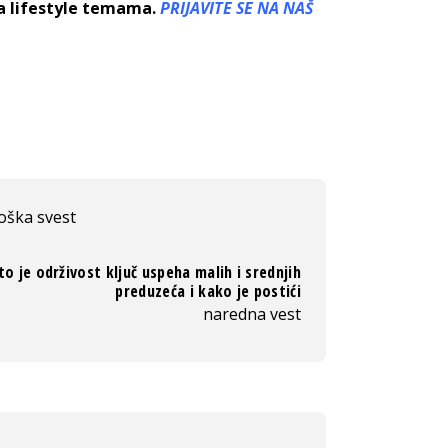
sa lifestyle temama.
PRIJAVITE SE NA NAŠ
oška svest
to je održivost ključ uspeha malih i srednjih
preduzeća i kako je postići
naredna vest