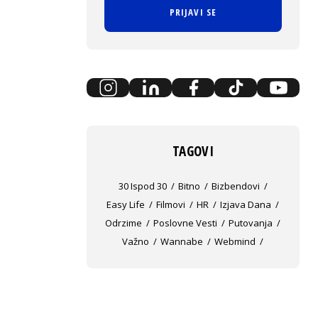
PRIJAVI SE
TAGOVI
30 Ispod 30
Bitno
Bizbendovi
Easy Life
Filmovi
HR
Izjava Dana
Odrzime
Poslovne Vesti
Putovanja
Važno
Wannabe
Webmind