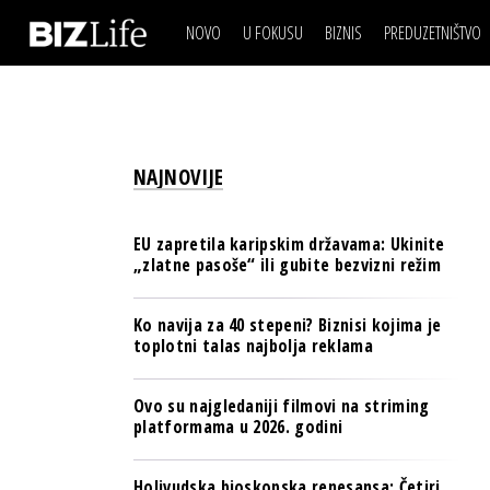
NOVO
U FOKUSU
BIZNIS
PREDUZETNIŠTVO
IZJAVA DANA
BIZNIS SCENA
VIDEO
REAL ESTATE
IZJAVA DANA
BIZNIS SCENA
BREND I KOMUNIKACI
VIDEO
REAL ESTATE
ESG & ENERGY
NAJNOVIJE
BREND I KOMUNIKACI
BANKE
ESG & ENERGY
OSIGURANJE
EU zapretila karipskim državama: Ukinite
BANKE
„zlatne pasoše“ ili gubite bezvizni režim
TECH I AI
OSIGURANJE
BIZNIS & SPORT
Ko navija za 40 stepeni? Biznisi kojima je
TECH I AI
toplotni talas najbolja reklama
PULS REGIONA
BIZNIS & SPORT
NOVO NA RAFU
Ovo su najgledaniji filmovi na striming
PULS REGIONA
platformama u 2026. godini
NOVO NA RAFU
Holivudska bioskopska renesansa: Četiri