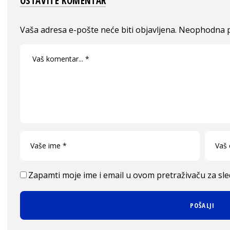
OSTAVITE KOMENTAR
Vaša adresa e-pošte neće biti objavljena.
Neophodna p
Zapamti moje ime i email u ovom pretraživaču za sl