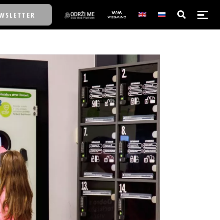
WSLETTER
E/SCHOOL
E/SCHOOL
A
A