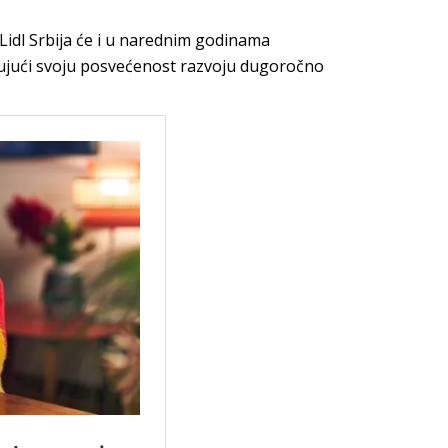
Lidl Srbija će i u narednim godinama
rđujući svoju posvećenost razvoju dugoročno