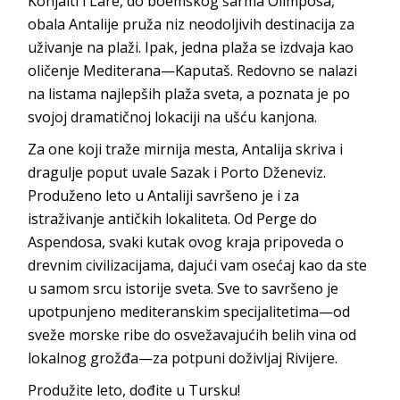
Konjalti i Lare, do boemskog šarma Olimposa,
obala Antalije pruža niz neodoljivih destinacija za
uživanje na plaži. Ipak, jedna plaža se izdvaja kao
oličenje Mediterana—Kaputaš. Redovno se nalazi
na listama najlepših plaža sveta, a poznata je po
svojoj dramatičnoj lokaciji na ušću kanjona.
Za one koji traže mirnija mesta, Antalija skriva i
dragulje poput uvale Sazak i Porto Dženeviz.
Produženo leto u Antaliji savršeno je i za
istraživanje antičkih lokaliteta. Od Perge do
Aspendosa, svaki kutak ovog kraja pripoveda o
drevnim civilizacijama, dajući vam osećaj kao da ste
u samom srcu istorije sveta. Sve to savršeno je
upotpunjeno mediteranskim specijalitetima—od
sveže morske ribe do osvežavajućih belih vina od
lokalnog grožđa—za potpuni doživljaj Rivijere.
Produžite leto, dođite u Tursku!