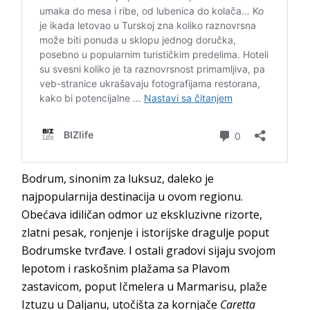
Bodrum, sinonim za luksuz, daleko je
najpopularnija destinacija u ovom regionu.
Obećava idiličan odmor uz ekskluzivne rizorte,
zlatni pesak, ronjenje i istorijske dragulje poput
Bodrumske tvrđave. I ostali gradovi sijaju svojom
lepotom i raskošnim plažama sa Plavom
zastavicom, poput Ičmelera u Marmarisu, plaže
Iztuzu u Daljanu, utočišta za kornjače
Caretta