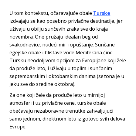
U tom kontekstu, očaravajuće obale
Turske
izdvajaju se kao posebno privlačne destinacije, jer
uživaju u obilju sunčevih zraka sve do kraja
novembra. One pružaju idealan beg od
svakodnevice, nudeći mir i opuštanje. Sunčane
egejske obale i blistave vode Mediterana čine
Tursku neodoljivom opcijom za Evropljane koji žele
da produže leto, i uživaju u toplim i sunčanim
septembarskim i oktobarskim danima (sezona je u
jeku sve do sredine oktobra).
Za one koji žele da produže leto u mirnijoj
atmosferi i uz privlačne cene, turske obale
obećavaju nezaboravne trenutke zahvaljujući
samo jednom, direktnom letu iz gotovo svih delova
Evrope.