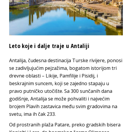
Leto koje i dalje traje u Antaliji
Antalija, čudesna destinacija Turske rivijere, ponosi
se zadivljujućim pejzažima, bogatom istorijom tri
drevne oblasti – Likije, Pamfilije i Pisidij, i
beskrajnim suncem, koji se zajedno stapaju u
pravo putničko utočište. Sa 300 sunčanih dana
godišnje, Antalija se može pohvaliti i najvećim
brojem Plavih zastavica među svim gradovima na
svetu, ima ih čak 233.
Od prostranih plaža Patare, preko gradskih bisera