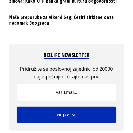
zidova: Kako OTP banka gradi kulturu odgovornosti
Naše preporuke za vikend beg: Četiri tirkizne oaze
nadomak Beograda
BIZLIFE NEWSLETTER
Pridružite se poslovnoj zajednici od 20000
najuspešnijih i čitajte nas prvi
PRIJAVI SE