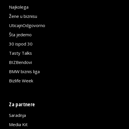
Najkolega
Žene u biznisu
UticajnOdgovorno
Šta jedemo
30 ispod 30
Tasty Talks
BIZBendovi
BMW biznis liga
Bizlife Week
Za partnere
Saradnja
Media Kit