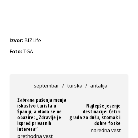
Izvor:
BIZLife
Foto:
TGA
septembar
/
turska
/
antalija
Zabrana pušenja menja
iskustvo turista u
Najlepše jesenje
Španiji, a vlada se ne
destinacije: Četiri
obazire: „Zdravlje je
grada za dušu, stomak i
ispred privatnih
dobre fotke
interesa“
naredna vest
prethodna vest