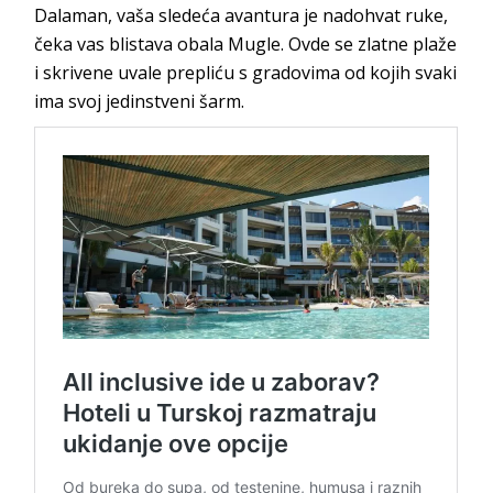
Dalaman, vaša sledeća avantura je nadohvat ruke,
čeka vas blistava obala Mugle. Ovde se zlatne plaže
i skrivene uvale prepliću s gradovima od kojih svaki
ima svoj jedinstveni šarm.