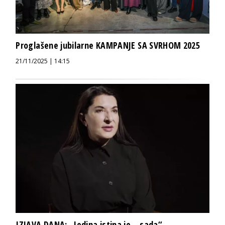
Proglašene jubilarne KAMPANJE SA SVRHOM 2025
21/11/2025 | 14:15
IZJAVA DANA: „Jedina istina je – sada“