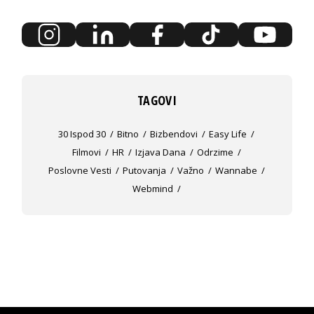
TAGOVI
30 Ispod 30
Bitno
Bizbendovi
Easy Life
Filmovi
HR
Izjava Dana
Odrzime
Poslovne Vesti
Putovanja
Važno
Wannabe
Webmind