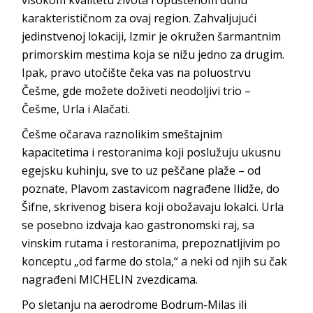
karakterističnom za ovaj region. Zahvaljujući
jedinstvenoj lokaciji, Izmir je okružen šarmantnim
primorskim mestima koja se nižu jedno za drugim.
Ipak, pravo utočište čeka vas na poluostrvu
Češme, gde možete doživeti neodoljivi trio –
Češme, Urla i Alačati.
Češme očarava raznolikim smeštajnim
kapacitetima i restoranima koji poslužuju ukusnu
egejsku kuhinju, sve to uz peščane plaže – od
poznate, Plavom zastavicom nagrađene Ilidže, do
Šifne, skrivenog bisera koji obožavaju lokalci. Urla
se posebno izdvaja kao gastronomski raj, sa
vinskim rutama i restoranima, prepoznatljivim po
konceptu „od farme do stola,“ a neki od njih su čak
nagrađeni MICHELIN zvezdicama.
Po sletanju na aerodrome Bodrum-Milas ili