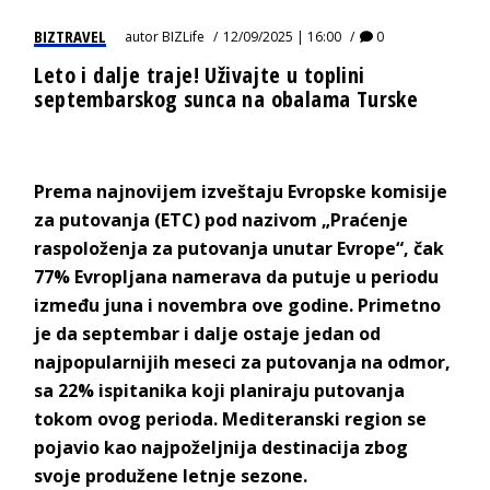
BIZTRAVEL
autor
BIZLife
12/09/2025 | 16:00
0
Leto i dalje traje! Uživajte u toplini
septembarskog sunca na obalama Turske
Prema najnovijem izveštaju Evropske komisije
za putovanja (ETC) pod nazivom „Praćenje
raspoloženja za putovanja unutar Evrope“, čak
77% Evropljana namerava da putuje u periodu
između juna i novembra ove godine. Primetno
je da septembar i dalje ostaje jedan od
najpopularnijih meseci za putovanja na odmor,
sa 22% ispitanika koji planiraju putovanja
tokom ovog perioda. Mediteranski region se
pojavio kao najpoželjnija destinacija zbog
svoje produžene letnje sezone.