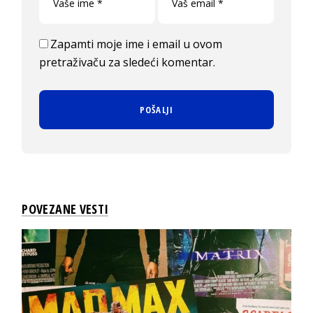
Zapamti moje ime i email u ovom
pretraživaču za sledeći komentar.
POVEZANE VESTI