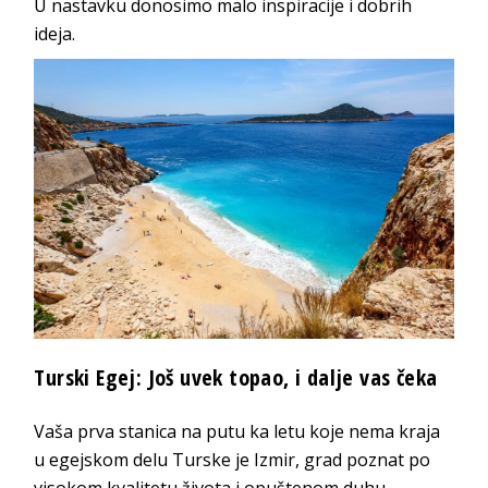
U nastavku donosimo malo inspiracije i dobrih
ideja.
Turski Egej: Još uvek topao, i dalje vas čeka
Vaša prva stanica na putu ka letu koje nema kraja
u egejskom delu Turske je Izmir, grad poznat po
visokom kvalitetu života i opuštenom duhu