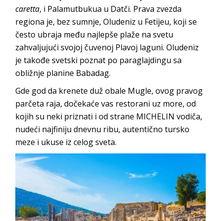
caretta
, i Palamutbukua u Datči. Prava zvezda
regiona je, bez sumnje, Oludeniz u Fetijeu, koji se
često ubraja među najlepše plaže na svetu
zahvaljujući svojoj čuvenoj Plavoj laguni. Oludeniz
je takođe svetski poznat po paraglajdingu sa
obližnje planine Babadag.
Gde god da krenete duž obale Mugle, ovog pravog
parčeta raja, dočekaće vas restorani uz more, od
kojih su neki priznati i od strane MICHELIN vodiča,
nudeći najfiniju dnevnu ribu, autentično tursko
meze i ukuse iz celog sveta.