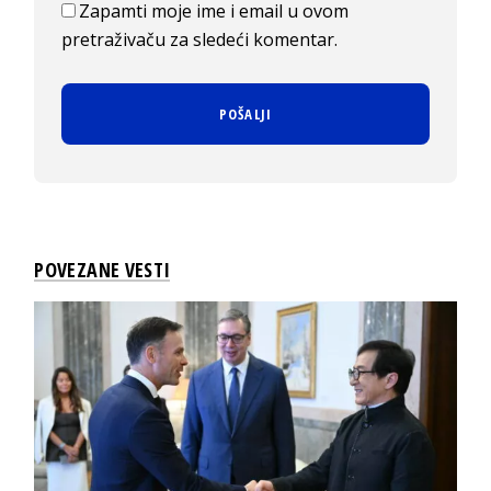
Zapamti moje ime i email u ovom
pretraživaču za sledeći komentar.
POVEZANE VESTI