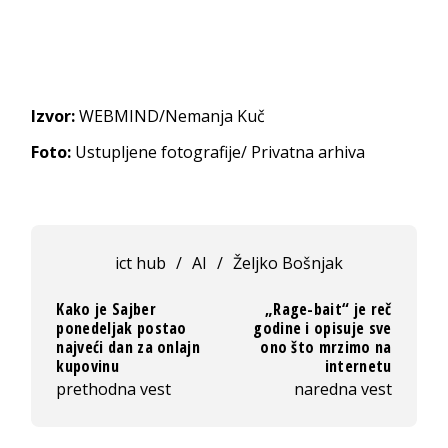
Izvor:
WEBMIND/Nemanja Kuč
Foto:
Ustupljene fotografije/ Privatna arhiva
ict hub
/
AI
/
Željko Bošnjak
Kako je Sajber
„Rage-bait“ je reč
ponedeljak postao
godine i opisuje sve
najveći dan za onlajn
ono što mrzimo na
kupovinu
internetu
prethodna vest
naredna vest