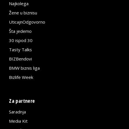
Najkolega
Žene u biznisu
UticajnOdgovorno
Šta jedemo
30 ispod 30
Tasty Talks
BIZBendovi
BMW biznis liga
Bizlife Week
Za partnere
Saradnja
Media Kit