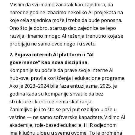
Mislim da svi imamo zadatak kao zajednica, da
naredne godine izbacimo nekoliko AI projekata na
koje cela zajednica može i treba da bude ponosna.
Ono što je dobro, startup deo zajednice se lepo
razvija i imamo mnogo AI rešenja trenutno koja se
probijaju ne samo ovde nego i u svetu.
2. Pojava internih AI platformi i “AI
governance” kao nova disciplina.
Kompanije su počele da prave svoje interne AI
hub-ove, pravila korišćenja i edukacione programe.
Ako je 2023–2024 bila faza entuzijazma, 2025. je
godina kada su kompanije shvatile da bez
strukture i kontrole nema skaliranja.
Zanimljivo je i to što se prvi put ozbiljno ulaže u
veštine — ne samo softverske kapacitete. Vidimo AI
akademije, role-based edukacije, i HR odjednom
ima ključnu ulogu u svemu ovome. To je promena