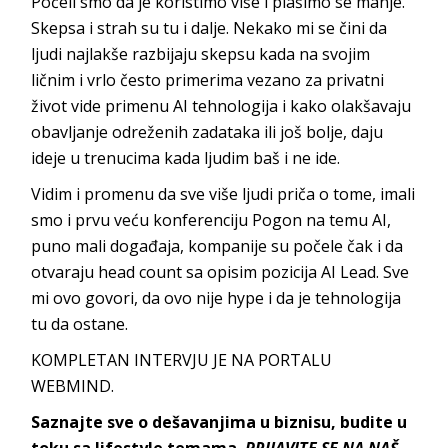
Počeli smo da je koristimo više i plašimo se manje.
Skepsa i strah su tu i dalje. Nekako mi se čini da
ljudi najlakše razbijaju skepsu kada na svojim
ličnim i vrlo često primerima vezano za privatni
život vide primenu AI tehnologija i kako olakšavaju
obavljanje odreženih zadataka ili još bolje, daju
ideje u trenucima kada ljudim baš i ne ide.
Vidim i promenu da sve više ljudi priča o tome, imali
smo i prvu veću konferenciju Pogon na temu AI,
puno mali događaja, kompanije su počele čak i da
otvaraju head count sa opisim pozicija AI Lead. Sve
mi ovo govori, da ovo nije hype i da je tehnologija
tu da ostane.
KOMPLETAN INTERVJU JE NA PORTALU
WEBMIND.
Saznajte sve o dešavanjima u biznisu, budite u
toku sa lifestyle temama.
PRIJAVITE SE NA NAŠ