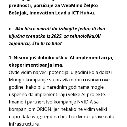
prednosti, poručuje za WebMind Željko
Bošnjak, Innovation Lead u ICT Hub-u.
Ako biste morali da izdvojite jedan ili dva
ključna trenutka iz 2025. za tehnološku/AI
zajednicu, šta bi to bilo?
1. Nismo još duboko ušli u AI implementacija,
eksperimentisanja ima.
Ovde vidim najveći potencijal u godini koja dolazi.
Mnogo kompanije su pravila dobru osnovu ove
godine, kako bi u narednim godinama mogle
uspešno da implementiraju velike AI projekte.
Imamo i partnerstvo kompanije NVIDIA sa
kompanijom ORION, jer nekako ne vidim veliki
napredak ovog regiona bez hardvera i prave data
infrastructure.