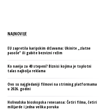
NAJNOVIJE
EU zapretila karipskim državama: Ukinite „zlatne
pasoše“ ili gubite bezvizni režim
Ko navija za 40 stepeni? Biznisi kojima je toplotni
talas najbolja reklama
Ovo su najgledaniji filmovi na striming platformama
u 2026. godini
Holivudska bioskopska renesansa: Četiri filma, četiri
milijarde i jedna velika poruka