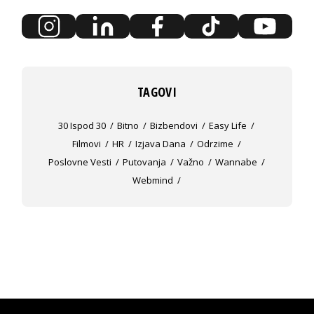
TAGOVI
30 Ispod 30
Bitno
Bizbendovi
Easy Life
Filmovi
HR
Izjava Dana
Odrzime
Poslovne Vesti
Putovanja
Važno
Wannabe
Webmind