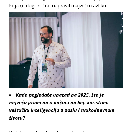
koja će dugoročno napraviti najveću razliku.
Kada pogledate unazad na 2025. šta je
najveća promena u načinu na koji koristimo
veštačku inteligenciju u poslu i svakodnevnom
životu?