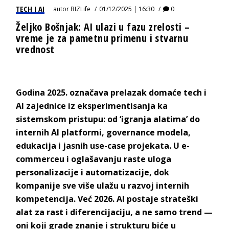
TECH I AI
autor
BIZLife
01/12/2025 | 16:30
0
Željko Bošnjak: AI ulazi u fazu zrelosti –
vreme je za pametnu primenu i stvarnu
vrednost
Godina 2025. označava prelazak domaće tech i
AI zajednice iz eksperimentisanja ka
sistemskom pristupu: od ‘igranja alatima’ do
internih AI platformi, governance modela,
edukacija i jasnih use-case projekata. U e-
commerceu i oglašavanju raste uloga
personalizacije i automatizacije, dok
kompanije sve više ulažu u razvoj internih
kompetencija. Već 2026. AI postaje strateški
alat za rast i diferencijaciju, a ne samo trend —
oni koji grade znanje i strukturu biće u