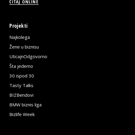
ČITAJ ONLINE
Projekti
Najkolega
Žene u biznisu
UticajnOdgovorno
Šta jedemo
30 ispod 30
Tasty Talks
BIZBendovi
BMW biznis liga
Bizlife Week