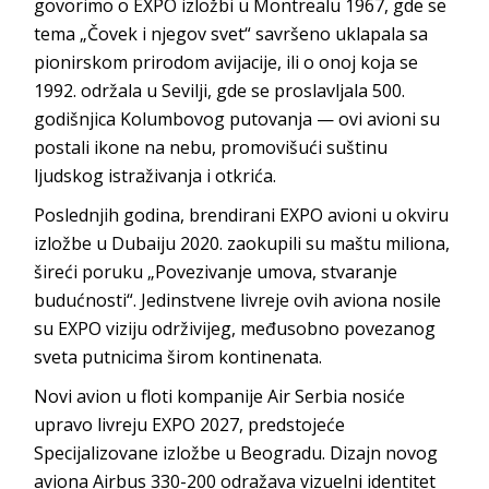
govorimo o EXPO izložbi u Montrealu 1967, gde se
tema „Čovek i njegov svet“ savršeno uklapala sa
pionirskom prirodom avijacije, ili o onoj koja se
1992. održala u Sevilji, gde se proslavljala 500.
godišnjica Kolumbovog putovanja — ovi avioni su
postali ikone na nebu, promovišući suštinu
ljudskog istraživanja i otkrića.
Poslednjih godina, brendirani EXPO avioni u okviru
izložbe u Dubaiju 2020. zaokupili su maštu miliona,
šireći poruku „Povezivanje umova, stvaranje
budućnosti“. Jedinstvene livreje ovih aviona nosile
su EXPO viziju održivijeg, međusobno povezanog
sveta putnicima širom kontinenata.
Novi avion u floti kompanije Air Serbia nosiće
upravo livreju EXPO 2027, predstojeće
Specijalizovane izložbe u Beogradu. Dizajn novog
aviona Airbus 330-200 odražava vizuelni identitet