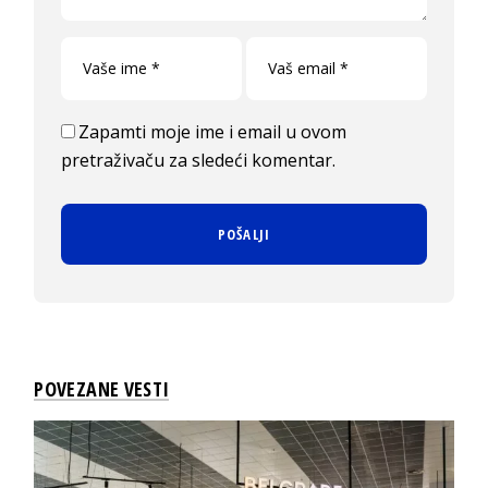
Zapamti moje ime i email u ovom
pretraživaču za sledeći komentar.
POVEZANE VESTI