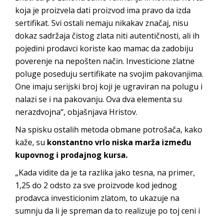
koja je proizvela dati proizvod ima pravo da izda
sertifikat. Svi ostali nemaju nikakav značaj, nisu
dokaz sadržaja čistog zlata niti autentičnosti, ali ih
pojedini prodavci koriste kao mamac da zadobiju
poverenje na nepošten način. Investicione zlatne
poluge poseduju sertifikate na svojim pakovanjima.
One imaju serijski broj koji je ugraviran na polugu i
nalazi se i na pakovanju. Ova dva elementa su
nerazdvojna“, objašnjava Hristov.
Na spisku ostalih metoda obmane potrošača, kako
kaže, su
konstantno vrlo niska marža između
kupovnog i prodajnog kursa.
„Kada vidite da je ta razlika jako tesna, na primer,
1,25 do 2 odsto za sve proizvode kod jednog
prodavca investicionim zlatom, to ukazuje na
sumnju da li je spreman da to realizuje po toj ceni i