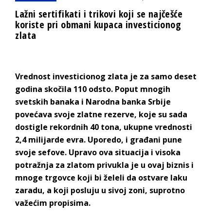
Lažni sertifikati i trikovi koji se najčešće
koriste pri obmani kupaca investicionog
zlata
Vrednost investicionog zlata je za samo deset
godina skočila 110 odsto. Poput mnogih
svetskih banaka i Narodna banka Srbije
povećava svoje zlatne rezerve, koje su sada
dostigle rekordnih 40 tona, ukupne vrednosti
2,4 milijarde evra. Uporedo, i građani pune
svoje sefove. Upravo ova situacija i visoka
potražnja za zlatom privukla je u ovaj biznis i
mnoge trgovce koji bi želeli da ostvare laku
zaradu, a koji posluju u sivoj zoni, suprotno
važećim propisima.