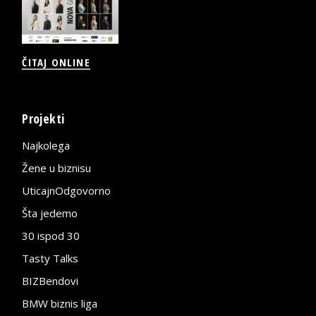
ČITAJ ONLINE
Projekti
Najkolega
Žene u biznisu
UticajnOdgovorno
Šta jedemo
30 ispod 30
Tasty Talks
BIZBendovi
BMW biznis liga