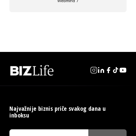
Webmind
Najvažnije biznis priče svakog dana u
inboksu