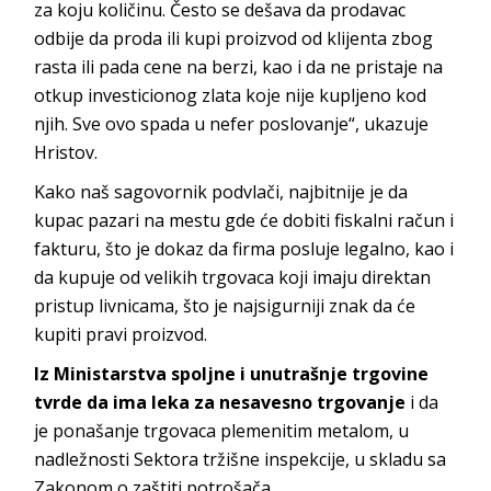
za koju količinu. Često se dešava da prodavac
odbije da proda ili kupi proizvod od klijenta zbog
rasta ili pada cene na berzi, kao i da ne pristaje na
otkup investicionog zlata koje nije kupljeno kod
njih. Sve ovo spada u nefer poslovanje“, ukazuje
Hristov.
Kako naš sagovornik podvlači, najbitnije je da
kupac pazari na mestu gde će dobiti fiskalni račun i
fakturu, što je dokaz da firma posluje legalno, kao i
da kupuje od velikih trgovaca koji imaju direktan
pristup livnicama, što je najsigurniji znak da će
kupiti pravi proizvod.
Iz Ministarstva spoljne i unutrašnje trgovine
tvrde da ima leka za nesavesno trgovanje
i da
je ponašanje trgovaca plemenitim metalom, u
nadležnosti Sektora tržišne inspekcije, u skladu sa
Zakonom o zaštiti potrošača.