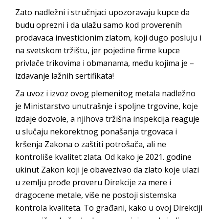
Zato nadležni i stručnjaci upozoravaju kupce da
budu oprezni i da ulažu samo kod proverenih
prodavaca investicionim zlatom, koji dugo posluju i
na svetskom tržištu, jer pojedine firme kupce
privlače trikovima i obmanama, među kojima je –
izdavanje lažnih sertifikata!
Za uvoz i izvoz ovog plemenitog metala nadležno
je Ministarstvo unutrašnje i spoljne trgovine, koje
izdaje dozvole, a njihova tržišna inspekcija reaguje
u slučaju nekorektnog ponašanja trgovaca i
kršenja Zakona o zaštiti potrošača, ali ne
kontroliše kvalitet zlata. Od kako je 2021. godine
ukinut Zakon koji je obavezivao da zlato koje ulazi
u zemlju prođe proveru Direkcije za mere i
dragocene metale, više ne postoji sistemska
kontrola kvaliteta. To građani, kako u ovoj Direkciji