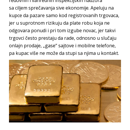
redovnih i vanrednih inspekcijskih nadzora
sa ciljem sprečavanja sive ekonomije. Apeluju na
kupce da pazare samo kod registrovanih trgovaca,
jer u suprotnom rizikuju da plate robu koja ne
odgovara ponudi i pri tom izgube novac, jer takvi
trgovci često prestaju da rade, odnosno u slučaju
onlajn prodaje, „gase“ sajtove i mobilne telefone,
pa kupac više ne može da stupi sa njima u kontakt.