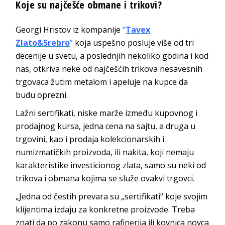
Koje su najčešće obmane i trikovi?
Georgi Hristov iz kompanije
“
Tavex
Zlato&Srebro
”
koja uspešno posluje više od tri
decenije u svetu, a poslednjih nekoliko godina i kod
nas, otkriva neke od najčešćih trikova nesavesnih
trgovaca žutim metalom i apeluje na kupce da
budu oprezni.
Lažni sertifikati, niske marže između kupovnog i
prodajnog kursa, jedna cena na sajtu, a druga u
trgovini, kao i prodaja kolekcionarskih i
numizmatičkih proizvoda, ili nakita, koji nemaju
karakteristike investicionog zlata, samo su neki od
trikova i obmana kojima se služe ovakvi trgovci.
„Jedna od čestih prevara su „sertifikati“ koje svojim
klijentima izdaju za konkretne proizvode. Treba
znati da po zakonu samo rafinerija ili kovnica novca