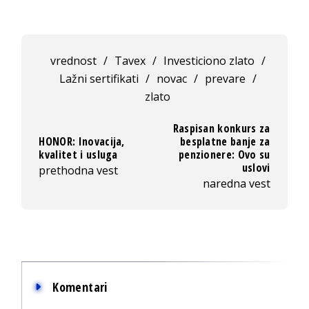
vrednost
/
Tavex
/
Investiciono zlato
/
Lažni sertifikati
/
novac
/
prevare
/
zlato
Raspisan konkurs za
HONOR: Inovacija,
besplatne banje za
kvalitet i usluga
penzionere: Ovo su
uslovi
prethodna vest
naredna vest
Komentari