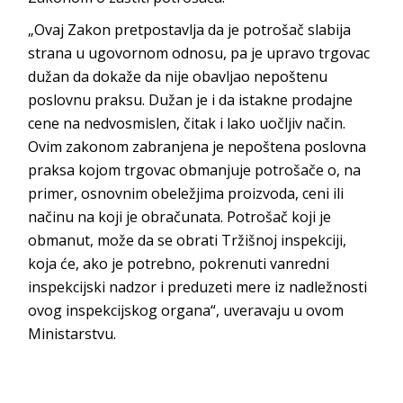
„Ovaj Zakon pretpostavlja da je potrošač slabija
strana u ugovornom odnosu, pa je upravo trgovac
dužan da dokaže da nije obavljao nepoštenu
poslovnu praksu. Dužan je i da istakne prodajne
cene na nedvosmislen, čitak i lako uočljiv način.
Ovim zakonom zabranjena je nepoštena poslovna
praksa kojom trgovac obmanjuje potrošače o, na
primer, osnovnim obeležjima proizvoda, ceni ili
načinu na koji je obračunata. Potrošač koji je
obmanut, može da se obrati Tržišnoj inspekciji,
koja će, ako je potrebno, pokrenuti vanredni
inspekcijski nadzor i preduzeti mere iz nadležnosti
ovog inspekcijskog organa“, uveravaju u ovom
Ministarstvu.