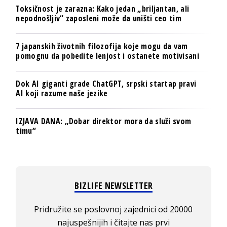
Toksičnost je zarazna: Kako jedan „briljantan, ali
nepodnošljiv“ zaposleni može da uništi ceo tim
7 japanskih životnih filozofija koje mogu da vam
pomognu da pobedite lenjost i ostanete motivisani
Dok AI giganti grade ChatGPT, srpski startap pravi
AI koji razume naše jezike
IZJAVA DANA: „Dobar direktor mora da služi svom
timu“
BIZLIFE NEWSLETTER
Pridružite se poslovnoj zajednici od 20000
najuspešnijih i čitajte nas prvi