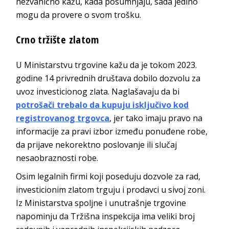
nezvanično kažu, kada posumnjaju, sada jedino
mogu da provere o svom trošku.
Crno tržište zlatom
U Ministarstvu trgovine kažu da je tokom 2023.
godine 14 privrednih društava dobilo dozvolu za
uvoz investicionog zlata. Naglašavaju da bi
potrošači trebalo da kupuju isključivo kod
registrovanog trgovca
, jer tako imaju pravo na
informacije za pravi izbor između ponuđene robe,
da prijave nekorektno poslovanje ili slučaj
nesaobraznosti robe.
Osim legalnih firmi koji poseduju dozvole za rad,
investicionim zlatom trguju i prodavci u sivoj zoni.
Iz Ministarstva spoljne i unutrašnje trgovine
napominju da Tržišna inspekcija ima veliki broj