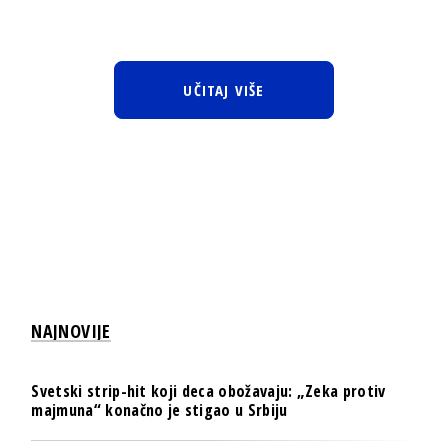
UČITAJ VIŠE
NAJNOVIJE
Svetski strip-hit koji deca obožavaju: „Zeka protiv
majmuna“ konačno je stigao u Srbiju