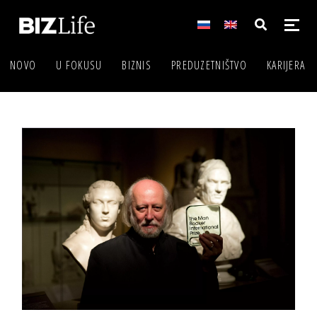
NOVO
U FOKUSU
BIZNIS
PREDUZETNIŠTVO
KARIJERA