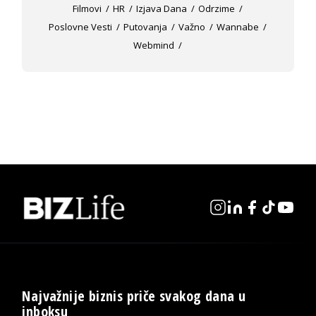
Filmovi
HR
Izjava Dana
Odrzime
Poslovne Vesti
Putovanja
Važno
Wannabe
Webmind
Najvažnije biznis priče svakog dana u
inboksu