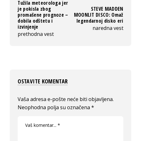
Tužila meteorologa jer
je pokisla zbog
STEVE MADDEN
promašene prognoze –
MOONLIT DISCO: Omaž
dobila odštetu i
legendarnoj disko eri
izvinjenje
naredna vest
prethodna vest
OSTAVITE KOMENTAR
Vaša adresa e-pošte neće biti objavljena.
Neophodna polja su označena
*