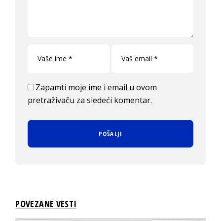
Zapamti moje ime i email u ovom
pretraživaču za sledeći komentar.
POVEZANE VESTI