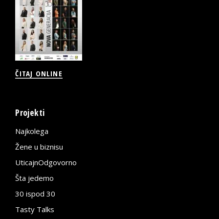
ČITAJ ONLINE
Projekti
Najkolega
Žene u biznisu
UticajnOdgovorno
Šta jedemo
30 ispod 30
Tasty Talks