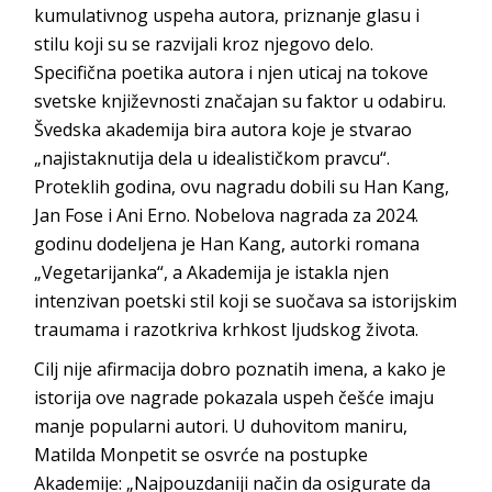
kumulativnog uspeha autora, priznanje glasu i
stilu koji su se razvijali kroz njegovo delo.
Specifična poetika autora i njen uticaj na tokove
svetske književnosti značajan su faktor u odabiru.
Švedska akademija bira autora koje je stvarao
„najistaknutija dela u idealističkom pravcu“.
Proteklih godina, ovu nagradu dobili su Han Kang,
Jan Fose i Ani Erno. Nobelova nagrada za 2024.
godinu dodeljena je Han Kang, autorki romana
„Vegetarijanka“, a Akademija je istakla njen
intenzivan poetski stil koji se suočava sa istorijskim
traumama i razotkriva krhkost ljudskog života.
Cilj nije afirmacija dobro poznatih imena, a kako je
istorija ove nagrade pokazala uspeh češće imaju
manje popularni autori. U duhovitom maniru,
Matilda Monpetit se osvrće na postupke
Akademije: „Najpouzdaniji način da osigurate da