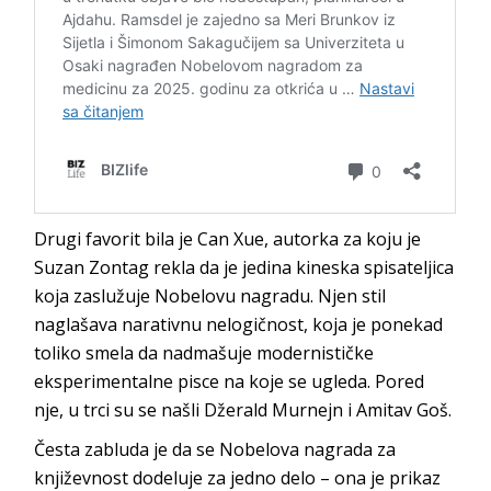
Drugi favorit bila je Can Xue, autorka za koju je
Suzan Zontag rekla da je jedina kineska spisateljica
koja zaslužuje Nobelovu nagradu. Njen stil
naglašava narativnu nelogičnost, koja je ponekad
toliko smela da nadmašuje modernističke
eksperimentalne pisce na koje se ugleda. Pored
nje, u trci su se našli Džerald Murnejn i Amitav Goš.
Česta zabluda je da se Nobelova nagrada za
književnost dodeluje za jedno delo – ona je prikaz