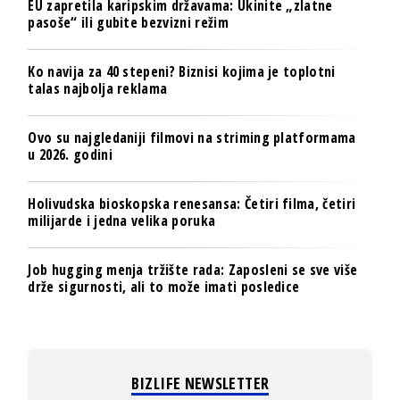
EU zapretila karipskim državama: Ukinite „zlatne
pasoše“ ili gubite bezvizni režim
Ko navija za 40 stepeni? Biznisi kojima je toplotni
talas najbolja reklama
Ovo su najgledaniji filmovi na striming platformama
u 2026. godini
Holivudska bioskopska renesansa: Četiri filma, četiri
milijarde i jedna velika poruka
Job hugging menja tržište rada: Zaposleni se sve više
drže sigurnosti, ali to može imati posledice
BIZLIFE NEWSLETTER