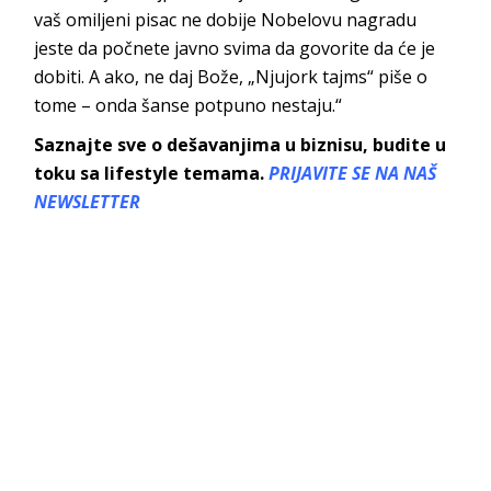
vaš omiljeni pisac ne dobije Nobelovu nagradu
jeste da počnete javno svima da govorite da će je
dobiti. A ako, ne daj Bože, „Njujork tajms“ piše o
tome – onda šanse potpuno nestaju.“
Saznajte sve o dešavanjima u biznisu, budite u
toku sa lifestyle temama.
PRIJAVITE SE NA NAŠ
NEWSLETTER