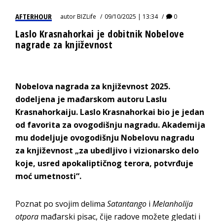
AFTERHOUR
autor
BIZLife
09/10/2025 | 13:34
0
Laslo Krasnahorkai je dobitnik Nobelove
nagrade za književnost
Nobelova nagrada za književnost 2025.
dodeljena je mađarskom autoru Laslu
Krasnahorkaiju. Laslo Krasnahorkai bio je jedan
od favorita za ovogodišnju nagradu. Akademija
mu dodeljuje ovogodišnju Nobelovu nagradu
za književnost „za ubedljivo i vizionarsko delo
koje, usred apokaliptičnog terora, potvrđuje
moć umetnosti“.
Poznat po svojim delima
Satantango
i
Melanholija
otpora
mađarski pisac, čije radove možete gledati i