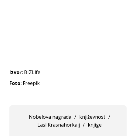
Izvor:
BIZLife
Foto:
Freepik
Nobelova nagrada
/
književnost
/
Lasl Krasnahorkaij
/
knjige