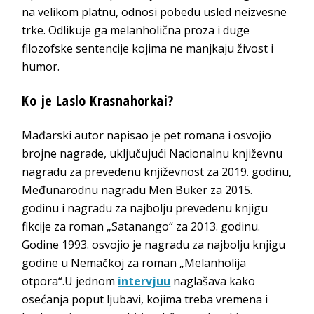
na velikom platnu, odnosi pobedu usled neizvesne
trke. Odlikuje ga melanholična proza i duge
filozofske sentencije kojima ne manjkaju živost i
humor.
Ko je Laslo Krasnahorkai?
Mađarski autor napisao je pet romana i osvojio
brojne nagrade, uključujući Nacionalnu književnu
nagradu za prevedenu književnost za 2019. godinu,
Međunarodnu nagradu Men Buker za 2015.
godinu i nagradu za najbolju prevedenu knjigu
fikcije za roman „Satanango“ za 2013. godinu.
Godine 1993. osvojio je nagradu za najbolju knjigu
godine u Nemačkoj za roman „Melanholija
otpora“.U jednom
intervjuu
naglašava kako
osećanja poput ljubavi, kojima treba vremena i