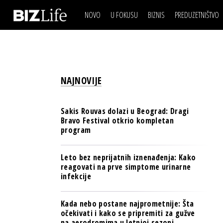
NOVO
U FOKUSU
BIZNIS
PREDUZETNIŠTVO
IZJAVA DANA
BIZNIS SCENA
VIDEO
REAL ESTATE
IZJAVA DANA
BIZNIS SCENA
BREND I KOMUNIKACI
VIDEO
REAL ESTATE
ESG & ENERGY
NAJNOVIJE
BREND I KOMUNIKACI
BANKE
ESG & ENERGY
OSIGURANJE
Sakis Rouvas dolazi u Beograd: Dragi
BANKE
Bravo Festival otkrio kompletan
TECH I AI
program
OSIGURANJE
BIZNIS & SPORT
TECH I AI
Leto bez neprijatnih iznenađenja: Kako
PULS REGIONA
reagovati na prve simptome urinarne
BIZNIS & SPORT
infekcije
NOVO NA RAFU
PULS REGIONA
Kada nebo postane najprometnije: Šta
NOVO NA RAFU
očekivati i kako se pripremiti za gužve
na aerodromima u letnjoj sezoni