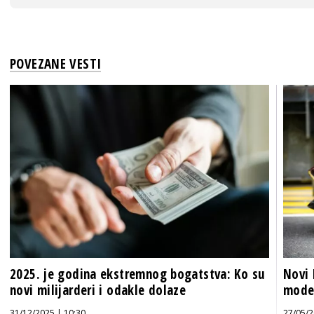
POVEZANE VESTI
2025. je godina ekstremnog bogatstva: Ko su
Novi 
novi milijarderi i odakle dolaze
model
31/12/2025 | 10:30
27/05/2