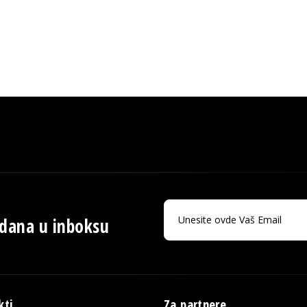
 dana u inboksu
kti
Za partnere