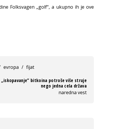
dine Folksvagen „golf“, a ukupno ih je ove
/
evropa
/
fijat
 „iskopavanje“ bitkoina potroše više struje
nego jedna cela država
naredna vest