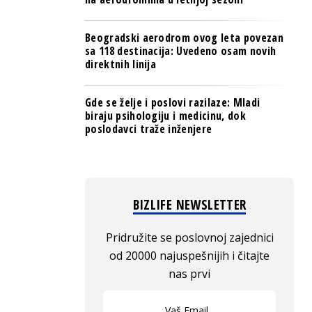
Beogradski aerodrom ovog leta povezan
sa 118 destinacija: Uvedeno osam novih
direktnih linija
Gde se želje i poslovi razilaze: Mladi
biraju psihologiju i medicinu, dok
poslodavci traže inženjere
BIZLIFE NEWSLETTER
Pridružite se poslovnoj zajednici
od 20000 najuspešnijih i čitajte
nas prvi