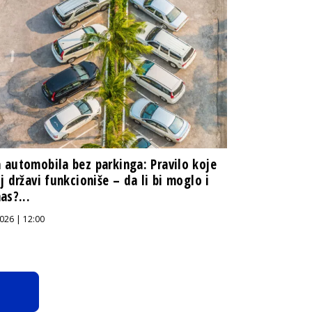
automobila bez parkinga: Pravilo koje
j državi funkcioniše – da li bi moglo i
as?...
026 | 12:00