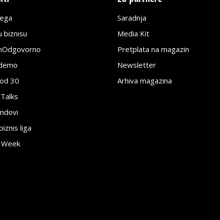
lega
Saradnja
 biznisu
Media Kit
jnOdgovorno
Pretplata na magazin
edemo
Newsletter
pod 30
Arhiva magazina
 Talks
ndovi
znis liga
e Week