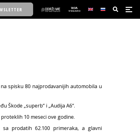
WSLETTER
E/SCHOOL
E/SCHOOL
A
e na spisku 80 najprodavanijih automobila u
A
eđu Škode „superb“ i „Audija A6“.
 proteklih 10 meseci ove godine.
u sa prodatih 62.100 primeraka, a glavni