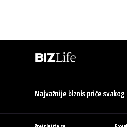
Najvažnije biznis priče svakog
Pretplatite se
Proje