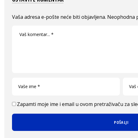
Vaša adresa e-pošte neće biti objavljena.
Neophodna p
Zapamti moje ime i email u ovom pretraživaču za sl