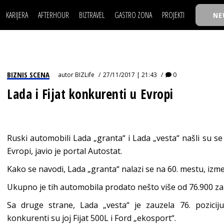
KARIJERA
AFTERHOUR
BIZTRAVEL
GASTRO ZONA
PROJEKTI
NE
POSAO
FILM I SCENA
NAJKOLEGA
LJUDI (HR)
KNJIGE
TASTY TALKS
POSAO
FILM I SCENA
NAJKOLEGA
JE
MOJ UGAO
AUTO SVET
30 ISPOD 30
LJUDI (HR)
KNJIGE
TASTY TALKS
USAVRŠAVANJE
STIL
BACK TO OFFIC
BIZNIS SCENA
autor
BIZLife
27/11/2017 | 21:43
0
JE
MOJ UGAO
AUTO SVET
30 ISPOD 30
KNOW-HOW
WELLBEING
BIZBENDOVI
Lada i Fijat konkurenti u Evropi
USAVRŠAVANJE
STIL
BACK TO OFFIC
BIZKOLEGIJUM
KNOW-HOW
WELLBEING
BIZBENDOVI
BMW BIZNIS LIG
BIZKOLEGIJUM
Ruski automobili Lada „granta“ i Lada „vesta“ našli su s
BIZLIFE WEEK
Evropi, javio je portal Autostat.
BMW BIZNIS LIG
IZJAVA GODINE
Kako se navodi, Lada „granta“ nalazi se na 60. mestu, izm
BIZLIFE WEEK
Ukupno je tih automobila prodato nešto više od 76.900 za
IZJAVA GODINE
Sa druge strane, Lada „vesta“ je zauzela 76. pozicij
konkurenti su joj Fijat 500L i Ford „ekosport“.