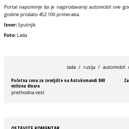
Portal napominje da je najprodavaniji automobil ove go
godine prodato 452.100 primeraka.
Izvor:
Sputnjik
Foto:
Lada
lada
/
rusija
/
automobil
Početna cena za zemljište na Autokomandi 840
Za
miliona dinara
prethodna vest
OSTAVITE KOMENTAR