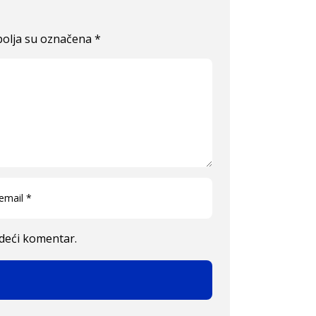
olja su označena
*
edeći komentar.