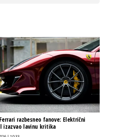
Ferrari razbesneo fanove: Električni
 izazvao lavinu kritika
026 | 10:33