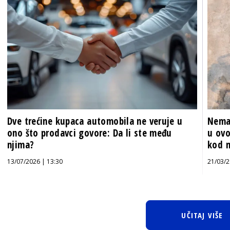
Dve trećine kupaca automobila ne veruje u
Nema 
ono što prodavci govore: Da li ste među
u ovo
njima?
kod n
13/07/2026 | 13:30
21/03/2
UČITAJ VIŠE