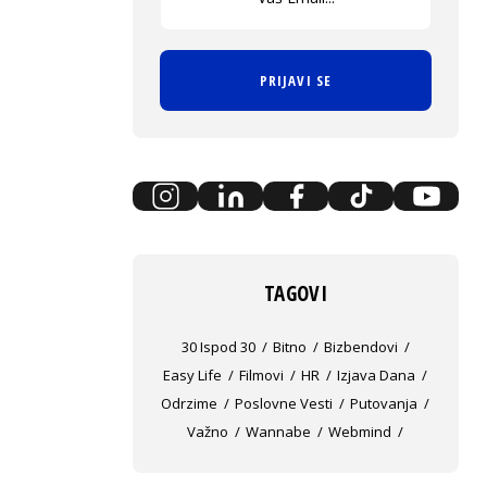
PRIJAVI SE
TAGOVI
30 Ispod 30
Bitno
Bizbendovi
Easy Life
Filmovi
HR
Izjava Dana
Odrzime
Poslovne Vesti
Putovanja
Važno
Wannabe
Webmind