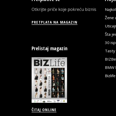
Otkrijte priče koje pokreću biznis
Najko
Žene u
PRETPLATA NA MAGAZIN
Utica
Šta j
30 is
Prelistaj magazin
Tasty
BIZBe
BMW bi
Bizlif
ČITAJ ONLINE