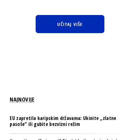
UČITAJ VIŠE
NAJNOVIJE
EU zapretila karipskim državama: Ukinite „zlatne
pasoše“ ili gubite bezvizni režim