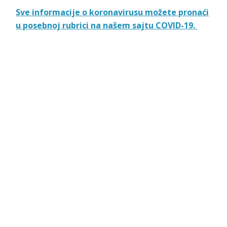
Sve informacije o koronavirusu možete pronaći
u posebnoj rubrici na našem sajtu COVID-19.