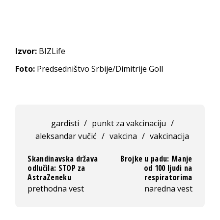
Izvor:
BIZLife
Foto:
Predsedništvo Srbije/Dimitrije Goll
gardisti
/
punkt za vakcinaciju
/
aleksandar vučić
/
vakcina
/
vakcinacija
Skandinavska država
Brojke u padu: Manje
odlučila: STOP za
od 100 ljudi na
AstraZeneku
respiratorima
prethodna vest
naredna vest