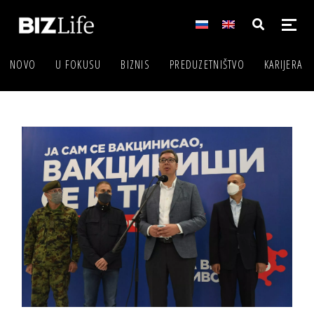
NOVO
U FOKUSU
BIZNIS
PREDUZETNIŠTVO
KARIJERA