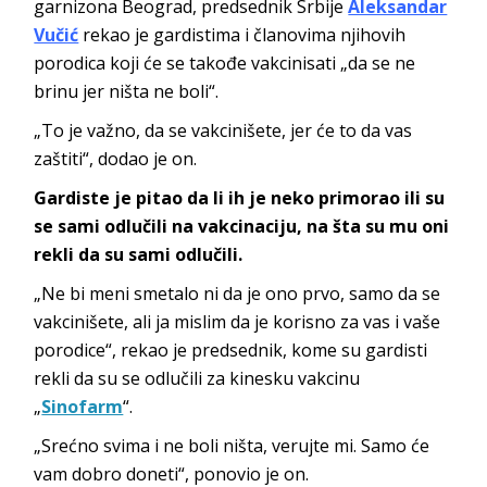
garnizona Beograd, predsednik Srbije
Aleksandar
Vučić
rekao je gardistima i članovima njihovih
porodica koji će se takođe vakcinisati „da se ne
brinu jer ništa ne boli“.
„To je važno, da se vakcinišete, jer će to da vas
zaštiti“, dodao je on.
Gardiste je pitao da li ih je neko primorao ili su
se sami odlučili na vakcinaciju, na šta su mu oni
rekli da su sami odlučili.
„Ne bi meni smetalo ni da je ono prvo, samo da se
vakcinišete, ali ja mislim da je korisno za vas i vaše
porodice“, rekao je predsednik, kome su gardisti
rekli da su se odlučili za kinesku vakcinu
„
Sinofarm
“.
„Srećno svima i ne boli ništa, verujte mi. Samo će
vam dobro doneti“, ponovio je on.