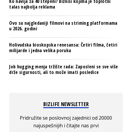
Ko navija za 40 stepeni? Biznisi kojima je toplotni
talas najbolja reklama
Ovo su najgledaniji filmovi na striming platformama
u 2026. godini
Holivudska bioskopska renesansa: Četiri filma, četiri
milijarde i jedna velika poruka
Job hugging menja tržište rada: Zaposleni se sve više
drže sigurnosti, ali to može imati posledice
BIZLIFE NEWSLETTER
Pridružite se poslovnoj zajednici od 20000
najuspešnijih i čitajte nas prvi