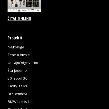
ČITAJ ONLINE
Projekti
Najkolega
Žene u biznisu
UticajnOdgovorno
Šta jedemo
30 ispod 30
Tasty Talks
BIZBendovi
BMW biznis liga