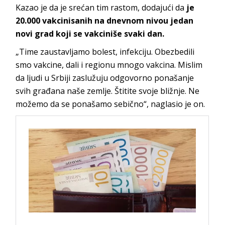
Kazao je da je srećan tim rastom, dodajući da
je
20.000 vakcinisanih na dnevnom nivou jedan
novi grad koji se vakciniše svaki dan.
„Time zaustavljamo bolest, infekciju. Obezbedili
smo vakcine, dali i regionu mnogo vakcina. Mislim
da ljudi u Srbiji zaslužuju odgovorno ponašanje
svih građana naše zemlje. Štitite svoje bližnje. Ne
možemo da se ponašamo sebično“, naglasio je on.