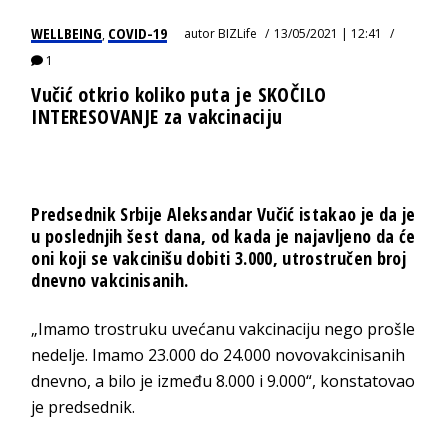
WELLBEING
COVID-19
autor
BIZLife
13/05/2021 | 12:41
,
1
Vučić otkrio koliko puta je SKOČILO
INTERESOVANJE za vakcinaciju
Predsednik Srbije Aleksandar Vučić istakao je da je
u poslednjih šest dana, od kada je najavljeno da će
oni koji se vakcinišu dobiti 3.000, utrostručen broj
dnevno vakcinisanih.
„Imamo trostruku uvećanu vakcinaciju nego prošle
nedelje. Imamo 23.000 do 24.000 novovakcinisanih
dnevno, a bilo je između 8.000 i 9.000“, konstatovao
je predsednik.