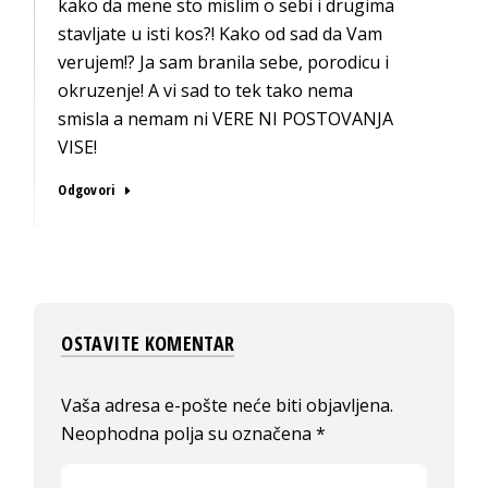
kako da mene sto mislim o sebi i drugima
stavljate u isti kos?! Kako od sad da Vam
verujem!? Ja sam branila sebe, porodicu i
okruzenje! A vi sad to tek tako nema
smisla a nemam ni VERE NI POSTOVANJA
VISE!
Odgovori
OSTAVITE KOMENTAR
Vaša adresa e-pošte neće biti objavljena.
Neophodna polja su označena
*