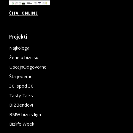
ČITAJ ONLINE
Projekti
Najkolega
Žene u biznisu
UticajnOdgovorno
Šta jedemo
30 ispod 30
Tasty Talks
BIZBendovi
BMW biznis liga
Bizlife Week