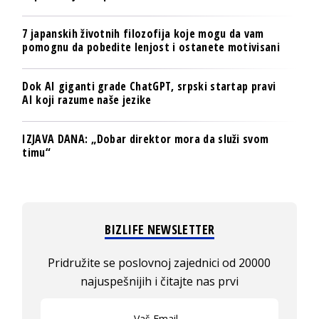
7 japanskih životnih filozofija koje mogu da vam
pomognu da pobedite lenjost i ostanete motivisani
Dok AI giganti grade ChatGPT, srpski startap pravi
AI koji razume naše jezike
IZJAVA DANA: „Dobar direktor mora da služi svom
timu“
BIZLIFE NEWSLETTER
Pridružite se poslovnoj zajednici od 20000
najuspešnijih i čitajte nas prvi