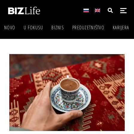
NOVO
U FOKUSU
BIZNIS
PREDUZETNIŠTVO
KARIJERA