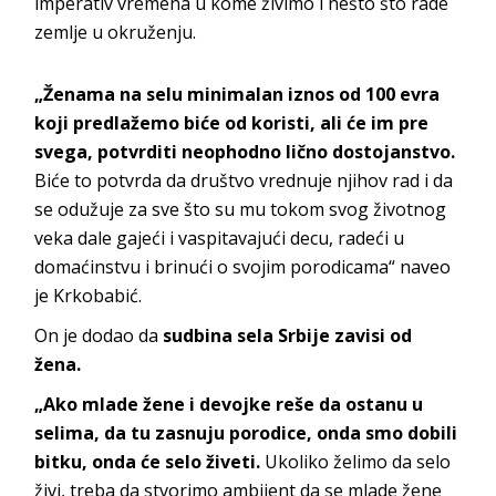
imperativ vremena u kome živimo i nešto što rade
zemlje u okruženju.
„Ženama na selu minimalan iznos od 100 evra
koji predlažemo biće od koristi, ali će im pre
svega, potvrditi neophodno lično dostojanstvo.
Biće to potvrda da društvo vrednuje njihov rad i da
se odužuje za sve što su mu tokom svog životnog
veka dale gajeći i vaspitavajući decu, radeći u
domaćinstvu i brinući o svojim porodicama“ naveo
je Krkobabić.
On je dodao da
sudbina sela Srbije zavisi od
žena.
„Ako mlade žene i devojke reše da ostanu u
selima, da tu zasnuju porodice, onda smo dobili
bitku, onda će selo živeti.
Ukoliko želimo da selo
živi, treba da stvorimo ambijent da se mlade žene