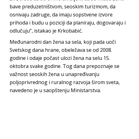
bave preduzetništvom, seoskim turizmom, da
osnivaju zadruge, da imaju sopstvene izvore
prihoda i budu u poziciji da planiraju, dogovaraju i
odlučuju“, istakao je Krkobabić.
Međunarodni dan žena sa sela, koji pada uoči
Svetskog dana hrane, obeležava se od 2008.
godine i odaje počast ulozi žena na selu 15.
oktobra svake godine. Tog dana prepoznaje se
važnost seoskih žena u unapređivanju
poljoprivrednog i ruralnog razvoja širom sveta,
navedeno je u saopštenju Ministarstva.