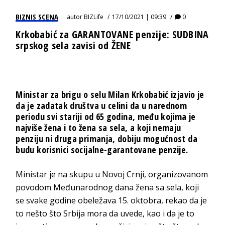
BIZNIS SCENA
autor
BIZLife
17/10/2021 | 09:39
0
Krkobabić za GARANTOVANE penzije: SUDBINA
srpskog sela zavisi od ŽENE
Ministar za brigu o selu Milan Krkobabić izjavio je
da je zadatak društva u celini da u narednom
periodu svi stariji od 65 godina, među kojima je
najviše žena i to žena sa sela, a koji nemaju
penziju ni druga primanja, dobiju mogućnost da
budu korisnici socijalne-garantovane penzije.
Ministar je na skupu u Novoj Crnji, organizovanom
povodom Međunarodnog dana žena sa sela, koji
se svake godine obeležava 15. oktobra, rekao da je
to nešto što Srbija mora da uvede, kao i da je to