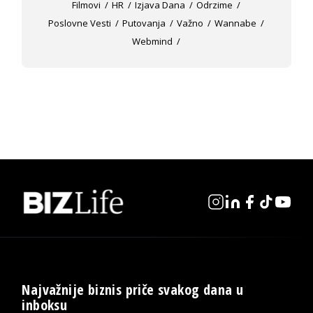
Filmovi
HR
Izjava Dana
Odrzime
Poslovne Vesti
Putovanja
Važno
Wannabe
Webmind
Najvažnije biznis priče svakog dana u
inboksu