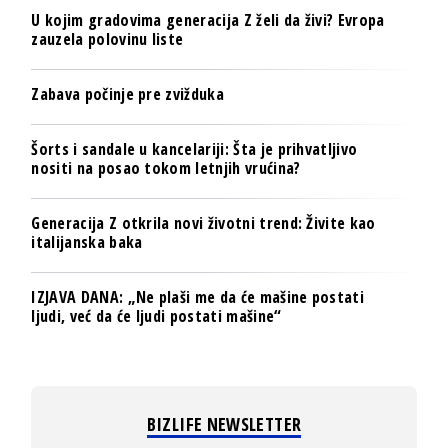
U kojim gradovima generacija Z želi da živi? Evropa
zauzela polovinu liste
Zabava počinje pre zvižduka
Šorts i sandale u kancelariji: Šta je prihvatljivo
nositi na posao tokom letnjih vrućina?
Generacija Z otkrila novi životni trend: Živite kao
italijanska baka
IZJAVA DANA: „Ne plaši me da će mašine postati
ljudi, već da će ljudi postati mašine“
BIZLIFE NEWSLETTER