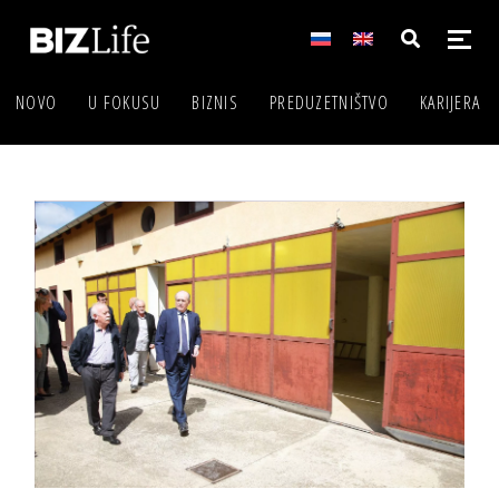
NOVO
U FOKUSU
BIZNIS
PREDUZETNIŠTVO
KARIJERA