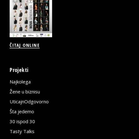
ČITAJ ONLINE
Projekti
Najkolega
Žene u biznisu
UticajnOdgovorno
Šta jedemo
30 ispod 30
Tasty Talks