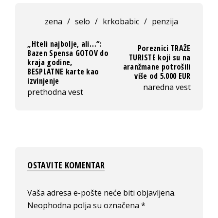
zena
/
selo
/
krkobabic
/
penzija
„Hteli najbolje, ali…“:
Poreznici TRAŽE
Bazen Spensa GOTOV do
TURISTE koji su na
kraja godine,
aranžmane potrošili
BESPLATNE karte kao
više od 5.000 EUR
izvinjenje
naredna vest
prethodna vest
OSTAVITE KOMENTAR
Vaša adresa e-pošte neće biti objavljena.
Neophodna polja su označena
*