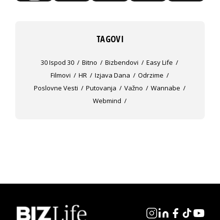
TAGOVI
30 Ispod 30
Bitno
Bizbendovi
Easy Life
Filmovi
HR
Izjava Dana
Odrzime
Poslovne Vesti
Putovanja
Važno
Wannabe
Webmind