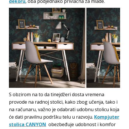
dekoru
, oba podjednako privlačna za mlade.
S obzirom na to da tinejdžeri dosta vremena
provode na radnoj stolici, kako zbog učenja, tako i
na računaru, važno je odabrati udobnu stolicu koja
će dati pravilnu podršku telu u razvoju.
Kompjuter
stolica CANYON
obezbeđuje udobnost i komfor