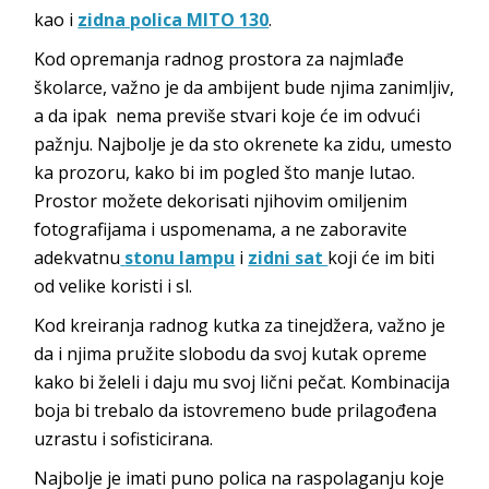
kao i
zidna polica MITO 130
.
Kod opremanja radnog prostora za najmlađe
školarce, važno je da ambijent bude njima zanimljiv,
a da ipak nema previše stvari koje će im odvući
pažnju. Najbolje je da sto okrenete ka zidu, umesto
ka prozoru, kako bi im pogled što manje lutao.
Prostor možete dekorisati njihovim omiljenim
fotografijama i uspomenama, a ne zaboravite
adekvatnu
stonu lampu
i
zidni sat
koji će im biti
od velike koristi i sl.
Kod kreiranja radnog kutka za tinejdžera, važno je
da i njima pružite slobodu da svoj kutak opreme
kako bi želeli i daju mu svoj lični pečat. Kombinacija
boja bi trebalo da istovremeno bude prilagođena
uzrastu i sofisticirana.
Najbolje je imati puno polica na raspolaganju koje