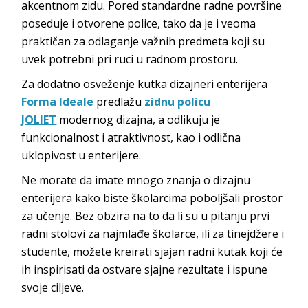
akcentnom zidu. Pored standardne radne površine
poseduje i otvorene police, tako da je i veoma
praktičan za odlaganje važnih predmeta koji su
uvek potrebni pri ruci u radnom prostoru.
Za dodatno osveženje kutka dizajneri enterijera
Forma Ideale
predlažu
zidnu policu
JOLIET
modernog dizajna, a odlikuju je
funkcionalnost i atraktivnost, kao i odlična
uklopivost u enterijere.
Ne morate da imate mnogo znanja o dizajnu
enterijera kako biste školarcima poboljšali prostor
za učenje. Bez obzira na to da li su u pitanju prvi
radni stolovi za najmlađe školarce, ili za tinejdžere i
studente, možete kreirati sjajan radni kutak koji će
ih inspirisati da ostvare sjajne rezultate i ispune
svoje ciljeve.