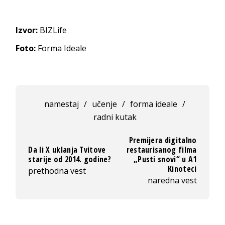
Izvor:
BIZLife
Foto:
Forma Ideale
namestaj
/
učenje
/
forma ideale
/
radni kutak
Premijera digitalno
Da li X uklanja Tvitove
restaurisanog filma
starije od 2014. godine?
„Pusti snovi“ u A1
Kinoteci
prethodna vest
naredna vest