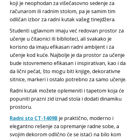
koji je neophodan za višečasovno sedenje za
računarom ili radnim stolom, pa je samim tim
odličan izbor za radni kutak vašeg tinejdžera.
Studenti uglavnom imaju već redovan prostor za
učenje u čitaonici ili biblioteci, ali svakako je
korisno da imaju efikasan radni ambijent i za
učenje kod kuće. Najbolje je da prostor za učenje
bude istovremeno efikasan i inspirativan, kao i da
da lični pečat, što mogu biti knjige, dekorativne
sitnice, markeri i ostalo potrebno za samo učenje.
Radni kutak možete oplemeniti i tapetom koja će
popuniti prazni zid iznad stola i dodati dinamiku
prostoru.
Radni sto CT-1409B
je praktično, moderno i
elegantno rešenje za opremanje radne sobe, a
svojim dekorom odlično će se istaći na bilo kom