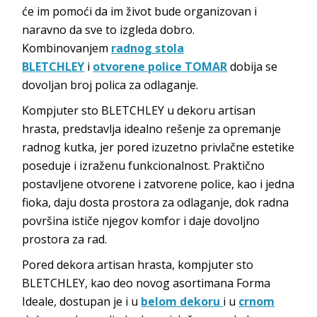
će im pomoći da im život bude organizovan i
naravno da sve to izgleda dobro.
Kombinovanjem
radnog stola
BLETCHLEY
i
otvorene police TOMAR
dobija se
dovoljan broj polica za odlaganje.
Kompjuter sto BLETCHLEY u dekoru artisan
hrasta, predstavlja idealno rešenje za opremanje
radnog kutka, jer pored izuzetno privlačne estetike
poseduje i izraženu funkcionalnost. Praktično
postavljene otvorene i zatvorene police, kao i jedna
fioka, daju dosta prostora za odlaganje, dok radna
površina ističe njegov komfor i daje dovoljno
prostora za rad.
Pored dekora artisan hrasta, kompjuter sto
BLETCHLEY, kao deo novog asortimana Forma
Ideale, dostupan je i u
belom dekoru
i u
crnom