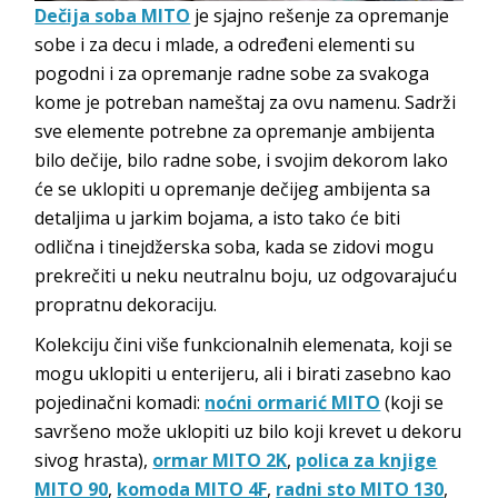
Dečija soba MITO
je sjajno rešenje za opremanje
sobe i za decu i mlade, a određeni elementi su
pogodni i za opremanje radne sobe za svakoga
kome je potreban nameštaj za ovu namenu. Sadrži
sve elemente potrebne za opremanje ambijenta
bilo dečije, bilo radne sobe, i svojim dekorom lako
će se uklopiti u opremanje dečijeg ambijenta sa
detaljima u jarkim bojama, a isto tako će biti
odlična i tinejdžerska soba, kada se zidovi mogu
prekrečiti u neku neutralnu boju, uz odgovarajuću
propratnu dekoraciju.
Kolekciju čini više funkcionalnih elemenata, koji se
mogu uklopiti u enterijeru, ali i birati zasebno kao
pojedinačni komadi:
noćni ormarić MITO
(koji se
savršeno može uklopiti uz bilo koji krevet u dekoru
sivog hrasta),
ormar MITO 2K
,
polica za knjige
MITO 90
,
komoda MITO 4F
,
radni sto MITO 130
,