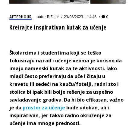
AFTERHOUR
autor
BIZLife
23/08/2023 | 14:48
0
Kreirajte inspirativan kutak za učenje
Školarcima i studentima koji se teško
fokusiraju na rad i učenje veoma je korisno da
imaju namenski kutak za te aktivnosti. Iako
mladi često preferiraju da uče i čitaju u
krevetu ili sedeći na kauču/fotelji, radni sto i
stolica bi ipak bili bolje rešenje za uspešno
savladavanje gradiva. Da bi bio efikasan, važno
je da
prostor za učenje
bude udoban, ali i
inspirativan, jer takvo radno okruženje za
učenje ima mnoge prednosti.