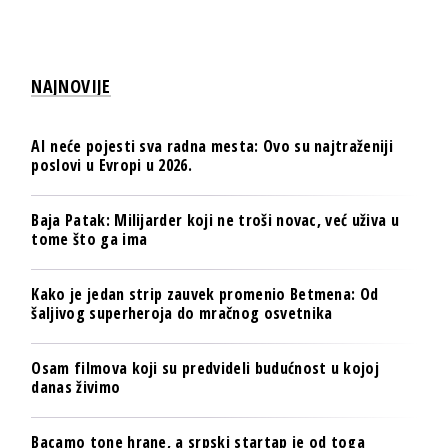
NAJNOVIJE
AI neće pojesti sva radna mesta: Ovo su najtraženiji
poslovi u Evropi u 2026.
Baja Patak: Milijarder koji ne troši novac, već uživa u
tome što ga ima
Kako je jedan strip zauvek promenio Betmena: Od
šaljivog superheroja do mračnog osvetnika
Osam filmova koji su predvideli budućnost u kojoj
danas živimo
Bacamo tone hrane, a srpski startap je od toga