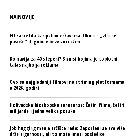
NAJNOVIJE
EU zapretila karipskim državama: Ukinite „zlatne
pasoše“ ili gubite bezvizni režim
Ko navija za 40 stepeni? Biznisi kojima je toplotni
talas najbolja reklama
Ovo su najgledaniji filmovi na striming platformama
u 2026. godini
Holivudska bioskopska renesansa: Četiri filma, četiri
milijarde i jedna velika poruka
Job hugging menja tržište rada: Zaposleni se sve više
drže sigurnosti, ali to može imati posledice