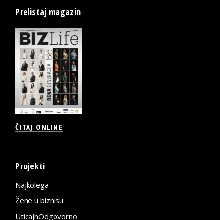
Prelistaj magazin
ČITAJ ONLINE
Projekti
Najkolega
Žene u biznisu
UticajnOdgovorno