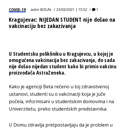
COVID-19
autor
BIZLife
23/03/2021 | 15:52
1
Kragujevac: NIJEDAN STUDENT nije došao na
vakcinaciju bez zakazivanja
U Studentsku polikliniku u Kragujevcu, u kojoj je
omogućena vakcinacija bez zakazivanja, do sada
nije došao nijedan student kako bi primio vakcinu
proizvođača AstraZeneka.
Kako je agenciji Beta rečeno u toj zdravstvenoj
ustanovi, studenti su o vakcinaciji koja je juče
počela, informisani u studentskim domovima i na
Univerzitetu, preko studentskih predstavnika.
U Domu zdravlja pretpostavljaju da je problem u