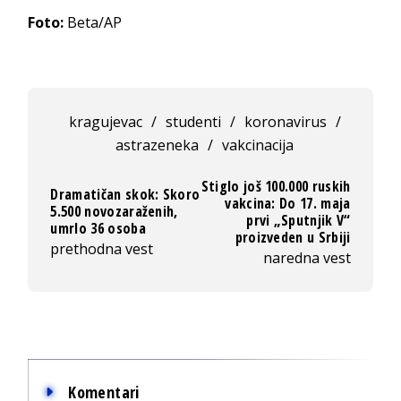
Foto:
Beta/AP
kragujevac
/
studenti
/
koronavirus
/
astrazeneka
/
vakcinacija
Stiglo još 100.000 ruskih
Dramatičan skok: Skoro
vakcina: Do 17. maja
5.500 novozaraženih,
prvi „Sputnjik V“
umrlo 36 osoba
proizveden u Srbiji
prethodna vest
naredna vest
Komentari