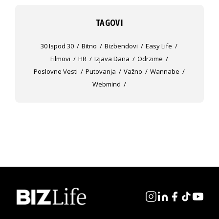
TAGOVI
30 Ispod 30
Bitno
Bizbendovi
Easy Life
Filmovi
HR
Izjava Dana
Odrzime
Poslovne Vesti
Putovanja
Važno
Wannabe
Webmind