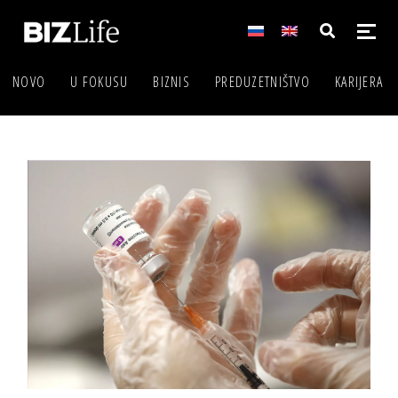
NOVO
U FOKUSU
BIZNIS
PREDUZETNIŠTVO
KARIJERA