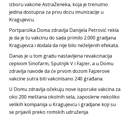
izboru vakcine AstraZeneka, koja je trenutno
jedina dostupna za prvu dozu imunizacije u
Kragujevcu.
Portparolka Doma zdravlja Danijela Petrović rekla
je da je tu vakcinu do sada primilo 2.000 gradjana
Kragujevca i dodala da nije bilo neželjenih efekata.
Danas je u tom gradu nastavljena revakcinacija
cepivom Sinofarm, Sputnjik V i Fajzer, a u Domu
zdravlja navode da će prvom dozom Fajzerove
vakcine sutra biti vakcinisano 240 građana.
U Domu zdravlja očekuju nove isporuke vakcina za
oko 200 meštana okolnih sela, zaposlene nekoliko
velikih kompanija u Kragujevcu i gradjane koji su
se prijavili preko romskih udruženja.