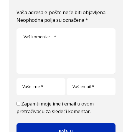
Vaša adresa e-pošte neće biti objavljena.
Neophodna polja su označena
*
Zapamti moje ime i email u ovom
pretraživaču za sledeći komentar.