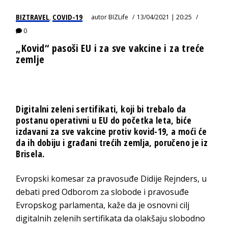
BIZTRAVEL
COVID-19
autor
BIZLife
13/04/2021 | 20:25
,
0
„Kovid“ pasoši EU i za sve vakcine i za treće
zemlje
Digitalni zeleni sertifikati, koji bi trebalo da
postanu operativni u EU do početka leta, biće
izdavani za sve vakcine protiv kovid-19, a moći će
da ih dobiju i građani trećih zemlja, poručeno je iz
Brisela.
Evropski komesar za pravosuđe Didije Rejnders, u
debati pred Odborom za slobode i pravosuđe
Evropskog parlamenta, kaže da je osnovni cilj
digitalnih zelenih sertifikata da olakšaju slobodno