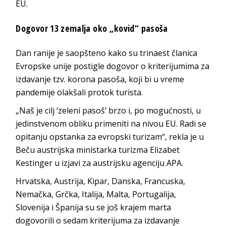
EU.
Dogovor 13 zemalja oko „kovid“ pasoša
Dan ranije je saopšteno kako su trinaest članica
Evropske unije postigle dogovor o kriterijumima za
izdavanje tzv. korona pasoša, koji bi u vreme
pandemije olakšali protok turista.
„Naš je cilj ‘zeleni pasoš’ brzo i, po mogućnosti, u
jedinstvenom obliku primeniti na nivou EU. Radi se
opitanju opstanka za evropski turizam“, rekla je u
Beču austrijska ministarka turizma Elizabet
Kestinger u izjavi za austrijsku agenciju APA.
Hrvatska, Austrija, Kipar, Danska, Francuska,
Nemačka, Grčka, Italija, Malta, Portugalija,
Slovenija i Španija su se još krajem marta
dogovorili o sedam kriterijuma za izdavanje