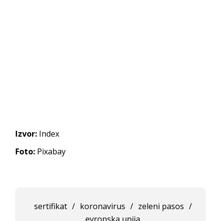
Izvor:
Index
Foto:
Pixabay
sertifikat
/
koronavirus
/
zeleni pasos
/
evropska unija