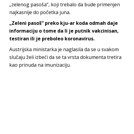
„zelenog pasoša“, koji trebalo da bude primenjen
najkasnije do početka juna.
„Zeleni pasoš“ preko kju-ar koda odmah daje
informaciju o tome da li je putnik vakcinisan,
testiran ili je preboleo koronavirus.
Austrijska ministarka je naglasila da se u svakom
slučaju želi izbeći da se ta vrsta dokumenta tretira
kao prinuda na imunizaciju.