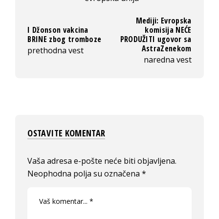
Mediji: Evropska
I Džonson vakcina
komisija NEĆE
BRINE zbog tromboze
PRODUŽITI ugovor sa
AstraZenekom
prethodna vest
naredna vest
OSTAVITE KOMENTAR
Vaša adresa e-pošte neće biti objavljena.
Neophodna polja su označena
*