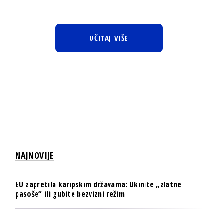
UČITAJ VIŠE
NAJNOVIJE
EU zapretila karipskim državama: Ukinite „zlatne
pasoše“ ili gubite bezvizni režim