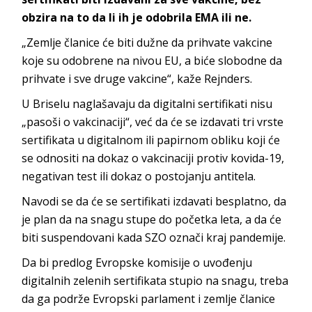
obzira na to da li ih je odobrila EMA ili ne.
„Zemlje članice će biti dužne da prihvate vakcine
koje su odobrene na nivou EU, a biće slobodne da
prihvate i sve druge vakcine“, kaže Rejnders.
U Briselu naglašavaju da digitalni sertifikati nisu
„pasoši o vakcinaciji“, već da će se izdavati tri vrste
sertifikata u digitalnom ili papirnom obliku koji će
se odnositi na dokaz o vakcinaciji protiv kovida-19,
negativan test ili dokaz o postojanju antitela.
Navodi se da će se sertifikati izdavati besplatno, da
je plan da na snagu stupe do početka leta, a da će
biti suspendovani kada SZO označi kraj pandemije.
Da bi predlog Evropske komisije o uvođenju
digitalnih zelenih sertifikata stupio na snagu, treba
da ga podrže Evropski parlament i zemlje članice