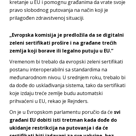
kretanje u EU i pomognu građanima da vrate svoje
pravo slobodnog putovanja na način koji je
prilagođen zdravstvenoj situaciji.
„Evropska komisija je predložila da se digitalni
zeleni sertifikati prošire i na građane trećih
zemlja koji borave ili legalno putuju u EU.“
Vremenom bi trebalo da evropski zeleni sertifikati
postanu interoperabilni sa standardima na
međunarodnom nivou. U srednjem roku, trebalo bi
da dođe do usklađivanja sistema, tako da sertifikati
koje izdaju treće zemlje budu automatski
prihvaćeni u EU, rekao je Rejnders.
On je u Evropskom parlamentu poručio da će
svi
građani EU dobiti isti tretman kada dođe do
ukidanje restrikcija na putovanja i da će
sertifikati biti izdavani za sve vakcine, bez