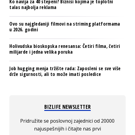
Ko navija za 40 stepeni? Biznisi kojima je toplotni
talas najbolja reklama
Ovo su najgledaniji filmovi na striming platformama
u 2026. godini
Holivudska bioskopska renesansa: Četiri filma, četiri
milijarde i jedna velika poruka
Job hugging menja tržište rada: Zaposleni se sve više
drže sigurnosti, ali to može imati posledice
BIZLIFE NEWSLETTER
Pridružite se poslovnoj zajednici od 20000
najuspešnijih i čitajte nas prvi