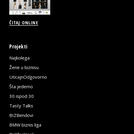
ČITAJ ONLINE
Projekti
Najkolega
Žene u biznisu
UticajnOdgovorno
Šta jedemo
30 ispod 30
Tasty Talks
BIZBendovi
BMW biznis liga