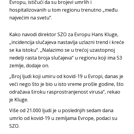
Evropu, ističući da su brojevi umrlih i
hospitalizovanih u tom regionu trenutno „među
najvećim na svetu“.
Kako navodi direktor SZO za Evropu Hans Kluge,
„incidencija slučajeva nastavlja uzlazni trend i kreće
se ka istoku“. „Nalazimo se u trećoj uzastopnoj
nedelji rasta broja slučajeva“ u regionu koji ima 53
zemlje, dodaje on.
„Broj ljudi koji umiru od kovid-19 u Evropi, danas je
veći nego što je bio u isto vreme prošle godine, što
odražava široku rasprostranjenost virusa“, rekao
je Kluge.
Više od 21.000 ljudi je u poslednjih sedam dana
umrlo od kovid-19 u zemljama Evrope, podaci su
SZO.