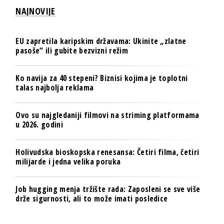
NAJNOVIJE
EU zapretila karipskim državama: Ukinite „zlatne
pasoše“ ili gubite bezvizni režim
Ko navija za 40 stepeni? Biznisi kojima je toplotni
talas najbolja reklama
Ovo su najgledaniji filmovi na striming platformama
u 2026. godini
Holivudska bioskopska renesansa: Četiri filma, četiri
milijarde i jedna velika poruka
Job hugging menja tržište rada: Zaposleni se sve više
drže sigurnosti, ali to može imati posledice