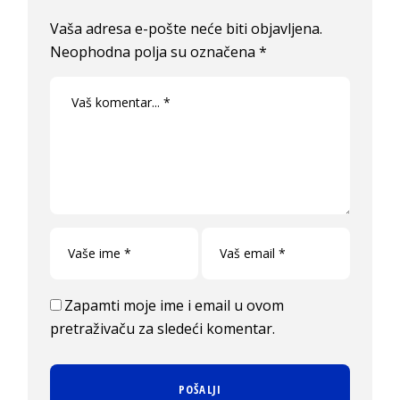
Vaša adresa e-pošte neće biti objavljena.
Neophodna polja su označena
*
Zapamti moje ime i email u ovom
pretraživaču za sledeći komentar.