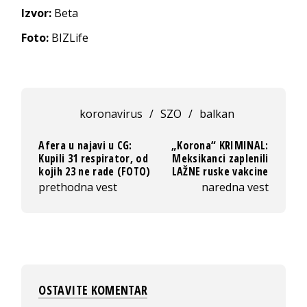
Izvor:
Beta
Foto:
BIZLife
koronavirus
/
SZO
/
balkan
Afera u najavi u CG:
„Korona“ KRIMINAL:
Kupili 31 respirator, od
Meksikanci zaplenili
kojih 23 ne rade (FOTO)
LAŽNE ruske vakcine
prethodna vest
naredna vest
OSTAVITE KOMENTAR