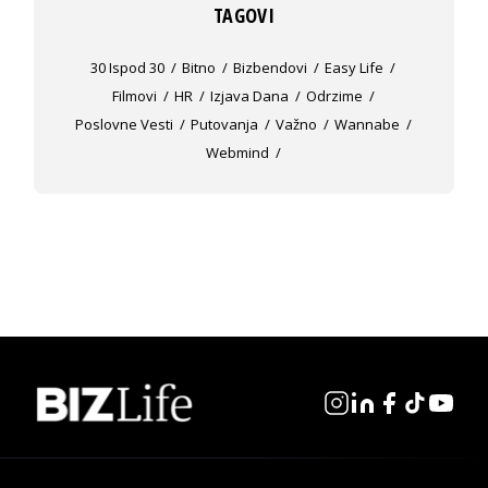
TAGOVI
30 Ispod 30
Bitno
Bizbendovi
Easy Life
Filmovi
HR
Izjava Dana
Odrzime
Poslovne Vesti
Putovanja
Važno
Wannabe
Webmind