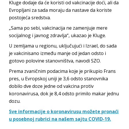
Kluge dodaje da će koristi od vakcinacije doći, ali da
Evropljani za sada moraju da nastave da koriste
postojeća sredstva.
„Sama po sebi, vakcinacija ne zamenjuje mere
socijalnog i javnog zdravlja“, ukazao je Kluge.
U zemljama u regionu, uključujući i Izrael, do sada
je vakcinisano između manje od jedan odsto i
gotovo polovine stanovništva, navodi SZO.
Prema zvaničnim podacima koje je prikupio Frans
pres, u Evropskoj uniji je 3,6 odsto stanovnika
dobilo dve doze jedne od vakcina protiv
koronavirusa, dok je 8,4 odsto primilo makar jednu
dozu.
Sve informacije o koronavirusu možete pronaći
u posebnoj rubrici na našem sajtu COVID-19.