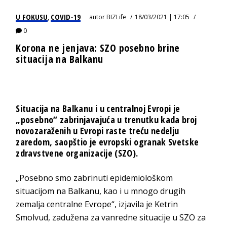
U FOKUSU
COVID-19
autor
BIZLife
18/03/2021 | 17:05
,
0
Korona ne jenjava: SZO posebno brine
situacija na Balkanu
Situacija na Balkanu i u centralnoj Evropi je
„posebno“ zabrinjavajuća u trenutku kada broj
novozaraženih u Evropi raste treću nedelju
zaredom, saopštio je evropski ogranak Svetske
zdravstvene organizacije (SZO).
„Posebno smo zabrinuti epidemiološkom
situacijom na Balkanu, kao i u mnogo drugih
zemalja centralne Evrope“, izjavila je Ketrin
Smolvud, zadužena za vanredne situacije u SZO za