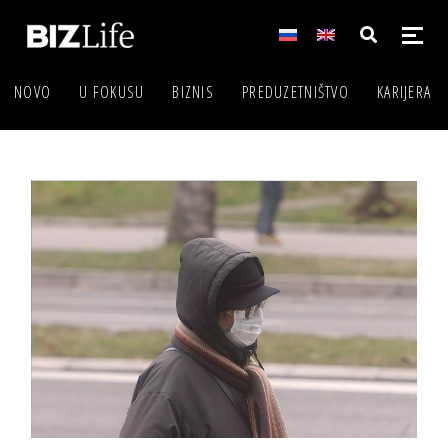
NOVO
U FOKUSU
BIZNIS
PREDUZETNIŠTVO
KARIJERA