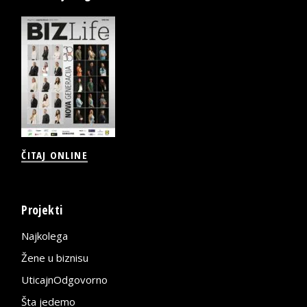
ČITAJ ONLINE
Projekti
Najkolega
Žene u biznisu
UticajnOdgovorno
Šta jedemo