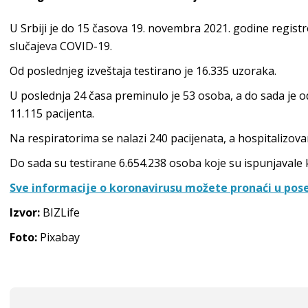
U Srbiji je do 15 časova 19. novembra 2021. godine regis
slučajeva COVID-19.
Od poslednjeg izveštaja testirano je 16.335 uzoraka.
U poslednja 24 časa preminulo je 53 osoba, a do sada je
11.115 pacijenta.
Na respiratorima se nalazi 240 pacijenata, a hospitalizovan
Do sada su testirane 6.654.238 osoba koje su ispunjavale kr
Sve informacije o koronavirusu možete pronaći u pose
Izvor:
BIZLife
Foto:
Pixabay