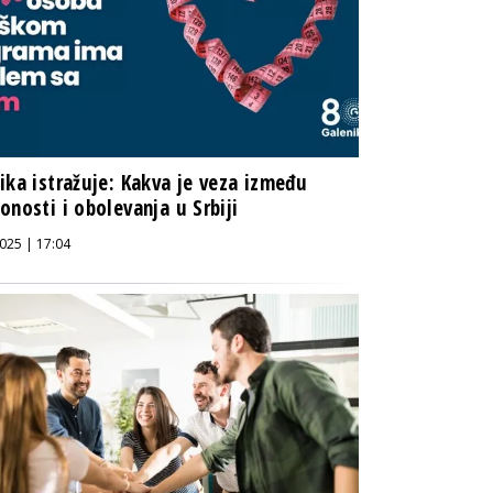
ika istražuje: Kakva je veza između
onosti i obolevanja u Srbiji
025 | 17:04