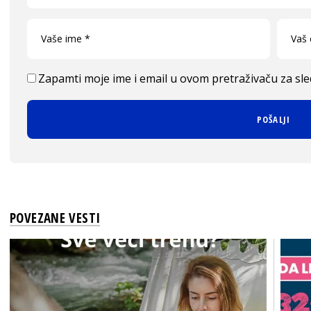
Zapamti moje ime i email u ovom pretraživaču za sl
POVEZANE VESTI