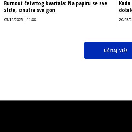
Burnout četvrtog kvartala: Na papiru se sve
Kada 
stiže, iznutra sve gori
dobil
05/12/2025 | 11:00
20/03/2
UČITAJ VIŠE