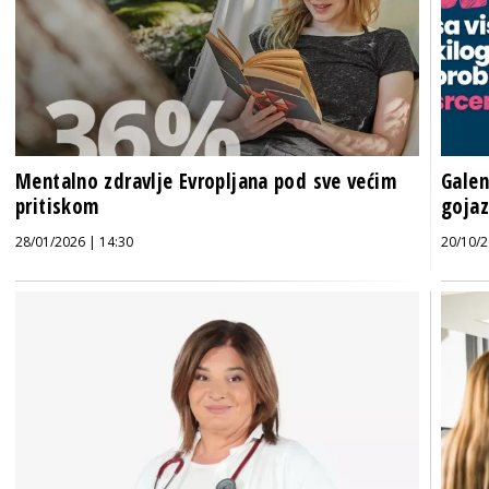
Mentalno zdravlje Evropljana pod sve većim
Galen
pritiskom
gojaz
28/01/2026 | 14:30
20/10/2