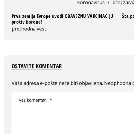
koronavirus
/
broj zaraž
Prva zemlja Evrope uvodi OBAVEZNU VAKCINACIJU
Šta p
protiv korone!
prethodna vest
OSTAVITE KOMENTAR
Vaša adresa e-pošte neće biti objavljena.
Neophodna p