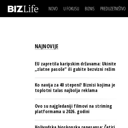
NOVO
U FOKUSU
BIZNIS
PREDUZETNIŠTVO
IZJAVA DANA
BIZNIS SCENA
VIDEO
REAL ESTATE
IZJAVA DANA
BIZNIS SCENA
BREND I KOMUNIKACI
VIDEO
REAL ESTATE
ESG & ENERGY
NAJNOVIJE
BREND I KOMUNIKACI
BANKE
ESG & ENERGY
OSIGURANJE
EU zapretila karipskim državama: Ukinite
BANKE
„zlatne pasoše“ ili gubite bezvizni režim
TECH I AI
OSIGURANJE
BIZNIS & SPORT
Ko navija za 40 stepeni? Biznisi kojima je
TECH I AI
toplotni talas najbolja reklama
PULS REGIONA
BIZNIS & SPORT
NOVO NA RAFU
Ovo su najgledaniji filmovi na striming
PULS REGIONA
platformama u 2026. godini
NOVO NA RAFU
Holivudska bioskopska renesansa: Četiri