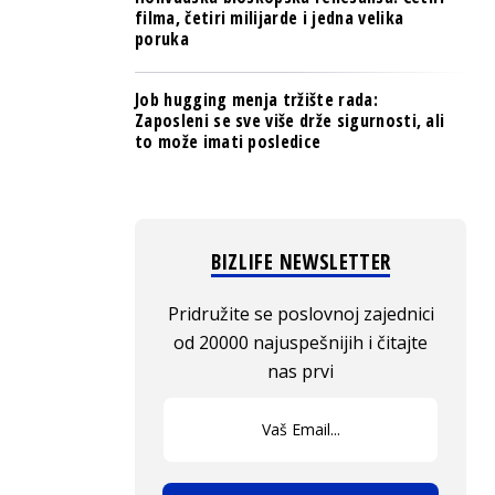
filma, četiri milijarde i jedna velika
poruka
Job hugging menja tržište rada:
Zaposleni se sve više drže sigurnosti, ali
to može imati posledice
BIZLIFE NEWSLETTER
Pridružite se poslovnoj zajednici
od 20000 najuspešnijih i čitajte
nas prvi