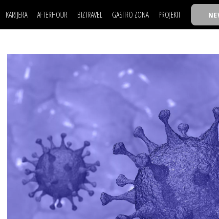
KARIJERA
AFTERHOUR
BIZTRAVEL
GASTRO ZONA
PROJEKTI
NE
POSAO
FILM I SCENA
NAJKOLEGA
LJUDI (HR)
KNJIGE
TASTY TALKS
POSAO
FILM I SCENA
NAJKOLEGA
JE
MOJ UGAO
AUTO SVET
30 ISPOD 30
LJUDI (HR)
KNJIGE
TASTY TALKS
USAVRŠAVANJE
STIL
BACK TO OFFIC
JE
MOJ UGAO
AUTO SVET
30 ISPOD 30
KNOW-HOW
WELLBEING
BIZBENDOVI
USAVRŠAVANJE
STIL
BACK TO OFFIC
BIZKOLEGIJUM
KNOW-HOW
WELLBEING
BIZBENDOVI
BMW BIZNIS LIG
BIZKOLEGIJUM
BIZLIFE WEEK
BMW BIZNIS LIG
IZJAVA GODINE
BIZLIFE WEEK
IZJAVA GODINE