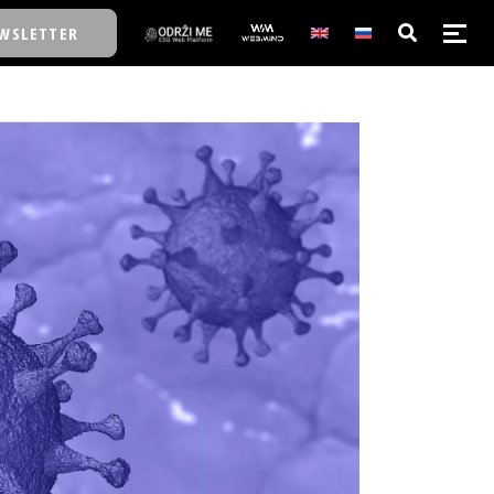
WSLETTER
E/SCHOOL
E/SCHOOL
A
A