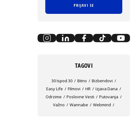
PRIJAVI SE
TAGOVI
30 Ispod 30
Bitno
Bizbendovi
Easy Life
Filmovi
HR
Izjava Dana
Odrzime
Poslovne Vesti
Putovanja
Važno
Wannabe
Webmind