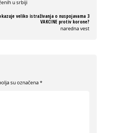
enih u srbiji
okazuje veliko istraživanja o nuspojavama 3
VAKCINE protiv korone?
naredna vest
olja su označena
*