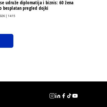
se udruže diplomatija i biznis: 60 žena
o besplatan pregled dojki
026 | 14:15