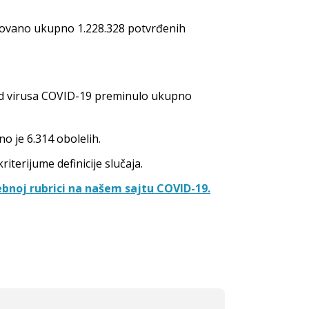
trovano ukupno 1.228.328 potvrđenih
 od virusa COVID-19 preminulo ukupno
o je 6.314 obolelih.
iterijume definicije slučaja.
bnoj rubrici na našem sajtu COVID-19.