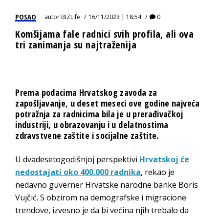
POSAO
autor
BIZLife
16/11/2023 | 18:54
0
Komšijama fale radnici svih profila, ali ova
tri zanimanja su najtraženija
Prema podacima Hrvatskog zavoda za
zapošljavanje, u deset meseci ove godine najveća
potražnja za radnicima bila je u prerađivačkoj
industriji, u obrazovanju i u delatnostima
zdravstvene zaštite i socijalne zaštite.
U dvadesetogodišnjoj perspektivi
Hrvatskoj će
nedostajati oko 400.000 radnika
, rekao je
nedavno guverner Hrvatske narodne banke Boris
Vujčić. S obzirom na demografske i migracione
trendove, izvesno je da bi većina njih trebalo da