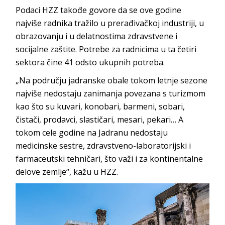
Podaci HZZ takođe govore da se ove godine
najviše radnika tražilo u prerađivačkoj industriji, u
obrazovanju i u delatnostima zdravstvene i
socijalne zaštite. Potrebe za radnicima u ta četiri
sektora čine 41 odsto ukupnih potreba.
„Na području jadranske obale tokom letnje sezone
najviše nedostaju zanimanja povezana s turizmom
kao što su kuvari, konobari, barmeni, sobari,
čistači, prodavci, slastičari, mesari, pekari… A
tokom cele godine na Jadranu nedostaju
medicinske sestre, zdravstveno-laboratorijski i
farmaceutski tehničari, što važi i za kontinentalne
delove zemlje“, kažu u HZZ.