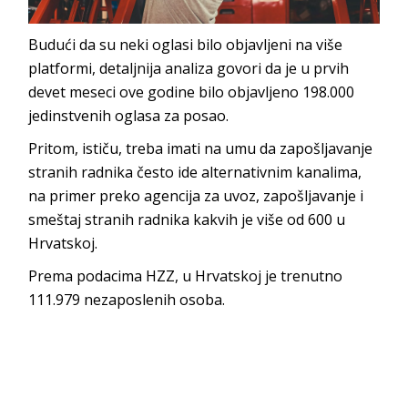
Budući da su neki oglasi bilo objavljeni na više
platformi, detaljnija analiza govori da je u prvih
devet meseci ove godine bilo objavljeno 198.000
jedinstvenih oglasa za posao.
Pritom, ističu, treba imati na umu da zapošljavanje
stranih radnika često ide alternativnim kanalima,
na primer preko agencija za uvoz, zapošljavanje i
smeštaj stranih radnika kakvih je više od 600 u
Hrvatskoj.
Prema podacima HZZ, u Hrvatskoj je trenutno
111.979 nezaposlenih osoba.