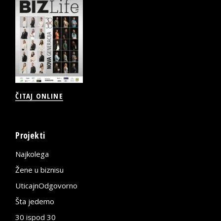
ČITAJ ONLINE
Projekti
Najkolega
Žene u biznisu
UticajnOdgovorno
Šta jedemo
30 ispod 30