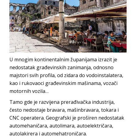
U mnogim kontinentalnim županijama izrazit je
nedostatak građevinskih zanimanja, odnosno
majstori svih profila, od zidara do vodoinstalatera,
kao i rukovaoci građevinskim mašinama, vozači
motornih vozila…
Tamo gde je razvijena prerađivačka industrija,
često nedostaje bravara, mašinbravara, tokara i
CNC operatera. Geografski je proširen nedostatak
automehaničara, autolimara, autoelektričara,
autolakirera i automehatroničara.