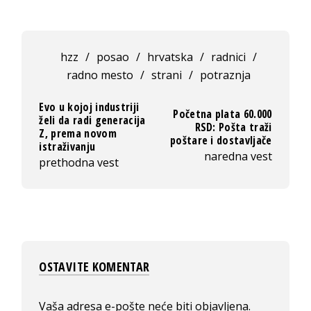
hzz
/
posao
/
hrvatska
/
radnici
/
radno mesto
/
strani
/
potraznja
Evo u kojoj industriji
Početna plata 60.000
želi da radi generacija
RSD: Pošta traži
Z, prema novom
poštare i dostavljače
istraživanju
naredna vest
prethodna vest
OSTAVITE KOMENTAR
Vaša adresa e-pošte neće biti objavljena.