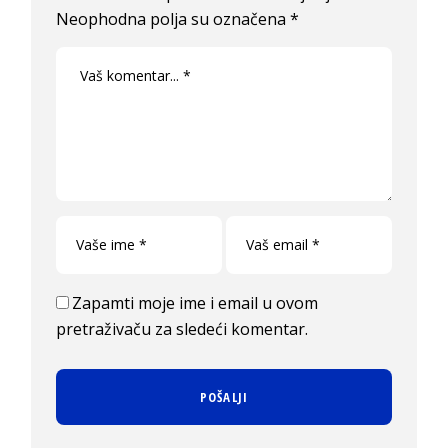
Neophodna polja su označena
*
Zapamti moje ime i email u ovom
pretraživaču za sledeći komentar.