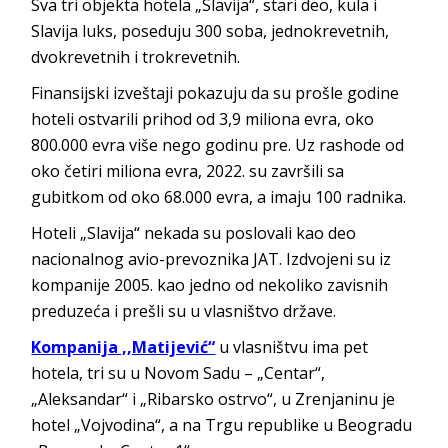
Sva tri objekta hotela „Slavija“, stari deo, kula i
Slavija luks, poseduju 300 soba, jednokrevetnih,
dvokrevetnih i trokrevetnih.
Finansijski izveštaji pokazuju da su prošle godine
hoteli ostvarili prihod od 3,9 miliona evra, oko
800.000 evra više nego godinu pre. Uz rashode od
oko četiri miliona evra, 2022. su završili sa
gubitkom od oko 68.000 evra, a imaju 100 radnika.
Hoteli „Slavija“ nekada su poslovali kao deo
nacionalnog avio-prevoznika JAT. Izdvojeni su iz
kompanije 2005. kao jedno od nekoliko zavisnih
preduzeća i prešli su u vlasništvo države.
Kompanija ,,Matijević“
u vlasništvu ima pet
hotela, tri su u Novom Sadu – „Centar“,
„Aleksandar“ i „Ribarsko ostrvo“, u Zrenjaninu je
hotel „Vojvodina“, a na Trgu republike u Beogradu