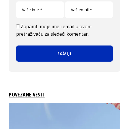
Zapamti moje ime i email u ovom
pretraživaču za sledeći komentar.
POVEZANE VESTI