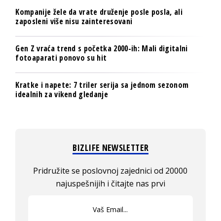
Kompanije žele da vrate druženje posle posla, ali
zaposleni više nisu zainteresovani
Gen Z vraća trend s početka 2000-ih: Mali digitalni
fotoaparati ponovo su hit
Kratke i napete: 7 triler serija sa jednom sezonom
idealnih za vikend gledanje
BIZLIFE NEWSLETTER
Pridružite se poslovnoj zajednici od 20000
najuspešnijih i čitajte nas prvi