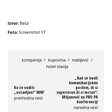
Izvor:
Beta
Foto:
Screenshot YT
kompanija
/
kupovina
/
matijević
/
hotel slavija
„Kad se baviš
komunikacijskim
Ko će voditi
poslom, ili si
„ostavljeni“ NIN?
superioran ili si mrtav“:
Miljanović na PRO PR
prethodna vest
konferenciji
naredna vest