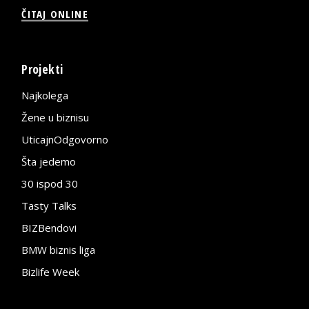
ČITAJ ONLINE
Projekti
Najkolega
Žene u biznisu
UticajnOdgovorno
Šta jedemo
30 ispod 30
Tasty Talks
BIZBendovi
BMW biznis liga
Bizlife Week