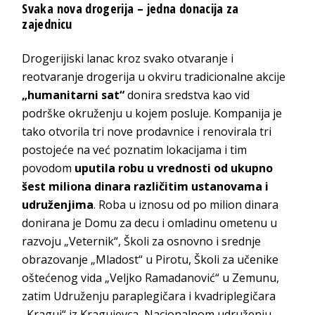
Svaka nova drogerija – jedna donacija za
zajednicu
Drogerijiski lanac kroz svako otvaranje i
reotvaranje drogerija u okviru tradicionalne akcije
„humanitarni sat“
donira sredstva kao vid
podrške okruženju u kojem posluje. Kompanija je
tako otvorila tri nove prodavnice i renovirala tri
postojeće na već poznatim lokacijama i tim
povodom
uputila robu u vrednosti od ukupno
šest miliona dinara različitim ustanovama i
udruženjima
. Roba u iznosu od po milion dinara
donirana je Domu za decu i omladinu ometenu u
razvoju „Veternik“, Školi za osnovno i srednje
obrazovanje „Mladost“ u Pirotu, Školi za učenike
oštećenog vida „Veljko Ramadanović“ u Zemunu,
zatim Udruženju paraplegičara i kvadriplegičara
„Kraguj“ iz Kragujevca, Nacionalnom udruženju