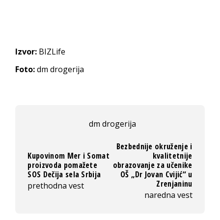
Izvor:
BIZLife
Foto:
dm drogerija
dm drogerija
Bezbednije okruženje i
Kupovinom Mer i Somat
kvalitetnije
proizvoda pomažete
obrazovanje za učenike
SOS Dečija sela Srbija
OŠ „Dr Jovan Cvijić“ u
Zrenjaninu
prethodna vest
naredna vest