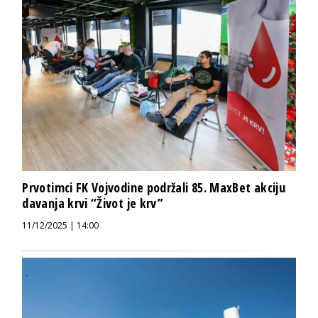
Prvotimci FK Vojvodine podržali 85. MaxBet akciju
davanja krvi “Život je krv”
11/12/2025 | 14:00