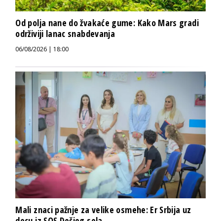
Od polja nane do žvakaće gume: Kako Mars gradi
održiviji lanac snabdevanja
06/08/2026 | 18:00
Mali znaci pažnje za velike osmehe: Er Srbija uz
decu iz SOS Dečjeg sela