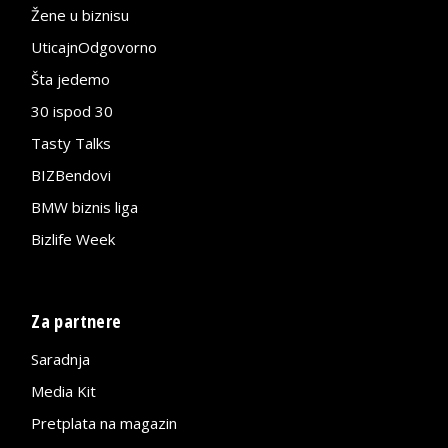
Žene u biznisu
UticajnOdgovorno
Šta jedemo
30 ispod 30
Tasty Talks
BIZBendovi
BMW biznis liga
Bizlife Week
Za partnere
Saradnja
Media Kit
Pretplata na magazin