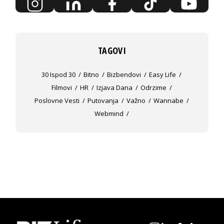
TAGOVI
30 Ispod 30
Bitno
Bizbendovi
Easy Life
Filmovi
HR
Izjava Dana
Odrzime
Poslovne Vesti
Putovanja
Važno
Wannabe
Webmind