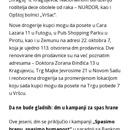
roditelja dece obolele od raka – NURDOR, kao i
Opštoj bolnici „Vršac“.
Nove drogerije kupci mogu da posete u Cara
Lazara 11 u Futogu, u Puls Shopping Parku u
Pirotu, kao i u Zemunu na adresi 22. oktobra 7,
koja je ujedno 113. otvorena dm prodavnica. Dve
renovirane dm prodavnice su na već poznatim
adresama – Doktora Zorana Đinđića 13 u
Kragujevcu, Trg Majke Jevrosime 21 u Novom Sadu
i reotvorena drogerija sa promenjenom lokacijom
koju sada kupci mogu da posete na Trgu pobede 7
u Vršcu.
Da ne bude gladnih: dm u kampanji za spas hrane
Ove jeseni, dm se priključio i kampanji
„Spasimo
hranu, spasimo humanost“
u saradnji sa Bankom