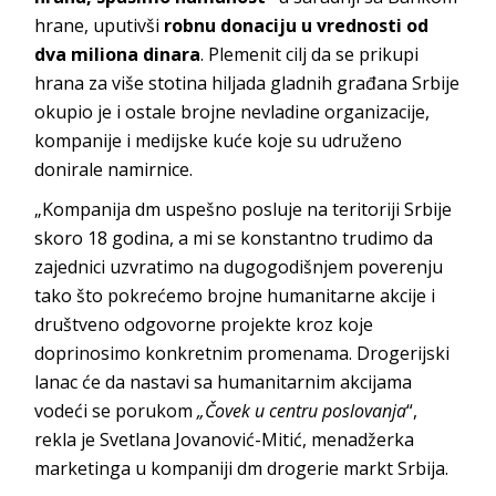
hrane, uputivši
robnu donaciju u vrednosti od
dva miliona dinara
. Plemenit cilj da se prikupi
hrana za više stotina hiljada gladnih građana Srbije
okupio je i ostale brojne nevladine organizacije,
kompanije i medijske kuće koje su udruženo
donirale namirnice.
„Kompanija dm uspešno posluje na teritoriji Srbije
skoro 18 godina, a mi se konstantno trudimo da
zajednici uzvratimo na dugogodišnjem poverenju
tako što pokrećemo brojne humanitarne akcije i
društveno odgovorne projekte kroz koje
doprinosimo konkretnim promenama. Drogerijski
lanac će da nastavi sa humanitarnim akcijama
vodeći se porukom
„
Čovek u centru poslovanja
“,
rekla je Svetlana Jovanović-Mitić, menadžerka
marketinga u kompaniji dm drogerie markt Srbija.