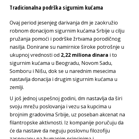
Tradicionalna podrška sigurnim kućama
Ovaj period jesenjeg darivanja dm je zaokružio
robnom donacijom sigurnim kućama Srbije u cilju
pružanja pomoći i podrške žrtvama porodičnog
nasilja. Donirane su namirnice široke potrošnje u
ukupnoj vrednosti od
2,22 miliona dinara
i to
sigurnim kućama u Beogradu, Novom Sadu,
Somboru i Nišu, dok se u narednim mesecima
nastavlja donacija i drugim sigurnim kućama u
zemlji.
U još jednoj uspešnoj godini, dm nastavlja da širi
svoju mrežu poslovanja i vezu sa kupcima u
brojnim gradovima Srbije, uz poseban akcenat na
filantropske aktivnosti. Iz kompanije poručuju da
će da nastave da neguju poslovnu filozofiju
zasnovanu na humanim principima i