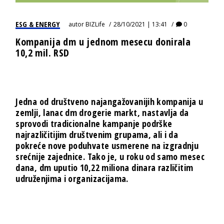
ESG & ENERGY
autor
BIZLife
28/10/2021 | 13:41
0
Kompanija dm u jednom mesecu donirala
10,2 mil. RSD
Jedna od društveno najangažovanijih kompanija u
zemlji, lanac dm drogerie markt, nastavlja da
sprovodi tradicionalne kampanje podrške
najrazličitijim društvenim grupama, ali i da
pokreće nove poduhvate usmerene na izgradnju
srećnije zajednice. Tako je, u roku od samo mesec
dana, dm uputio
10,22 miliona dinara
različitim
udruženjima i organizacijama.