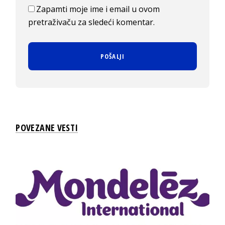
Zapamti moje ime i email u ovom
pretraživaču za sledeći komentar.
POVEZANE VESTI