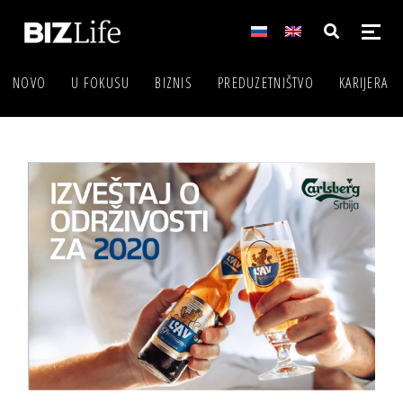
NOVO
U FOKUSU
BIZNIS
PREDUZETNIŠTVO
KARIJERA