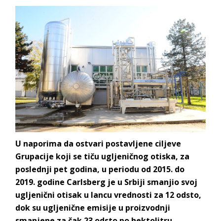
U naporima da ostvari postavljene ciljeve
Grupacije koji se tiču ugljeničnog otiska, za
poslednji pet godina, u periodu od 2015. do
2019. godine Carlsberg je u Srbiji smanjio svoj
ugljenični otisak u lancu vrednosti za 12 odsto,
dok su ugljenične emisije u proizvodnji
smanjene za čak 23 odsto po hektolitru