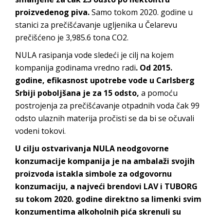
proizvedenog piva.
Samo tokom 2020. godine u
stanici za prečišćavanje ugljenika u Čelarevu
prečišćeno je 3,985.6 tona CO2.
NULA rasipanja vode sledeći je cilj na kojem
kompanija godinama vredno radi
. Od 2015.
godine, efikasnost upotrebe vode u Carlsberg
Srbiji poboljšana je za 15 odsto,
a pomoću
postrojenja za prečišćavanje otpadnih voda čak 99
odsto ulaznih materija pročisti se da bi se očuvali
vodeni tokovi.
U cilju ostvarivanja NULA neodgovorne
konzumacije kompanija je na ambalaži svojih
proizvoda istakla simbole za odgovornu
konzumaciju, a najveći brendovi LAV i TUBORG
su tokom 2020. godine direktno sa limenki svim
konzumentima alkoholnih pića skrenuli su