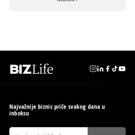
Najvažnije biznis priče svakog dana u
inboksu