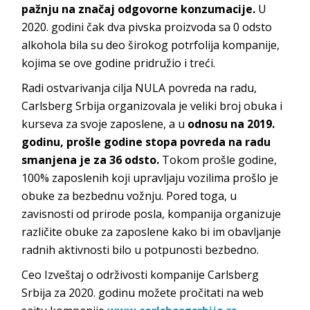
pažnju na značaj odgovorne konzumacije.
U
2020. godini čak dva pivska proizvoda sa 0 odsto
alkohola bila su deo širokog potrfolija kompanije,
kojima se ove godine pridružio i treći.
Radi ostvarivanja cilja NULA povreda na radu,
Carlsberg Srbija organizovala je veliki broj obuka i
kurseva za svoje zaposlene, a u
odnosu na 2019.
godinu, prošle godine stopa povreda na radu
smanjena je za 36 odsto.
Tokom prošle godine,
100% zaposlenih koji upravljaju vozilima prošlo je
obuke za bezbednu vožnju. Pored toga, u
zavisnosti od prirode posla, kompanija organizuje
različite obuke za zaposlene kako bi im obavljanje
radnih aktivnosti bilo u potpunosti bezbedno.
Ceo Izveštaj o održivosti kompanije Carlsberg
Srbija za 2020. godinu možete pročitati na web