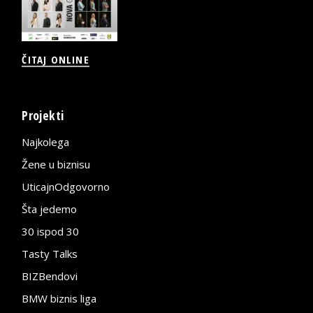
ČITAJ ONLINE
Projekti
Najkolega
Žene u biznisu
UticajnOdgovorno
Šta jedemo
30 ispod 30
Tasty Talks
BIZBendovi
BMW biznis liga