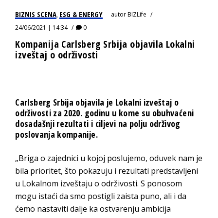
BIZNIS SCENA
ESG & ENERGY
autor
BIZLife
,
24/06/2021 | 14:34
0
Kompanija Carlsberg Srbija objavila Lokalni
izveštaj o održivosti
Carlsberg Srbija objavila je Lokalni izveštaj o
održivosti za 2020. godinu u kome su obuhvaćeni
dosadašnji rezultati i ciljevi na polju održivog
poslovanja kompanije.
„Briga o zajednici u kojoj poslujemo, oduvek nam je
bila prioritet, što pokazuju i rezultati predstavljeni
u Lokalnom izveštaju o održivosti. S ponosom
mogu istaći da smo postigli zaista puno, ali i da
ćemo nastaviti dalje ka ostvarenju ambicija