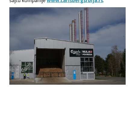
sajtu kompanije
www.carlsbergsrbija.rs
.