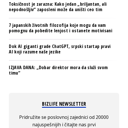
Toksičnost je zarazna: Kako jedan „briljantan, ali
nepodnošljiv“ zaposleni može da uništi ceo tim
7 japanskih životnih filozofija koje mogu da vam
pomognu da pobedite lenjost i ostanete motivisani
Dok AI giganti grade ChatGPT, srpski startap pravi
AI koji razume naše jezike
IZJAVA DANA: „Dobar direktor mora da služi svom
timu“
BIZLIFE NEWSLETTER
Pridružite se poslovnoj zajednici od 20000
najuspešnijih i čitajte nas prvi