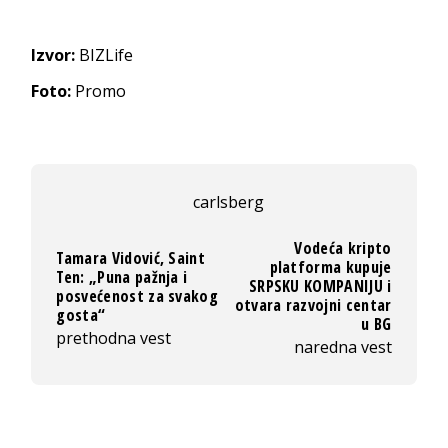
Izvor:
BIZLife
Foto:
Promo
carlsberg
Vodeća kripto
Tamara Vidović, Saint
platforma kupuje
Ten: „Puna pažnja i
SRPSKU KOMPANIJU i
posvećenost za svakog
otvara razvojni centar
gosta“
u BG
prethodna vest
naredna vest