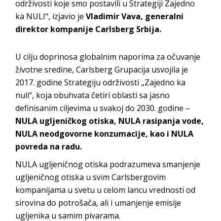
održivosti koje smo postavili u Strategiji Zajedno
ka NULI“, izjavio je
Vladimir Vava, generalni
direktor kompanije Carlsberg Srbija.
U cilju doprinosa globalnim naporima za očuvanje
životne sredine, Carlsberg Grupacija usvojila je
2017. godine Strategiju održivosti „Zajedno ka
nuli“, koja obuhvata četiri oblasti sa jasno
definisanim ciljevima u svakoj do 2030. godine –
NULA ugljeničkog otiska, NULA rasipanja vode,
NULA neodgovorne konzumacije, kao i NULA
povreda na radu.
NULA ugljeničnog otiska podrazumeva smanjenje
ugljeničnog otiska u svim Carlsbergovim
kompanijama u svetu u celom lancu vrednosti od
sirovina do potrošača, ali i umanjenje emisije
ugljenika u samim pivarama.