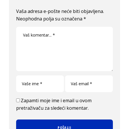
Vaša adresa e-pošte neće biti objavljena.
Neophodna polja su označena
*
Zapamti moje ime i email u ovom
pretraživaču za sledeći komentar.