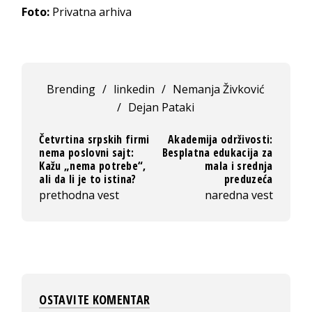
Foto:
Privatna arhiva
Brending
/
linkedin
/
Nemanja Živković
/
Dejan Pataki
Četvrtina srpskih firmi
Akademija održivosti:
nema poslovni sajt:
Besplatna edukacija za
Kažu „nema potrebe“,
mala i srednja
ali da li je to istina?
preduzeća
prethodna vest
naredna vest
OSTAVITE KOMENTAR