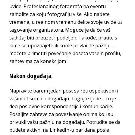
uvide. Profesionalnog fotografa na eventu
zamolite za koju fotografiju više. Ako nađete
vremena, u realnom vremenu delite svoje uvide uz
tagovanje organizatora. Moguće je da će vaš
sadržaj biti preuzet i podeljen. Takođe, pratite s
kime se upoznajete ili kome privlačite pažnju –
možete primetiti povećanje poseta vašem profilu,
zahtevima za konekcijom
Nakon događaja
:
Napravite barem jedan post sa retrospektivom i
vašim utiscima o događaju. Tagujte ljude – to je
deo poslovne korespondencije i komunikacije.
Pošaljite zahteve za povezivanje onima koji su
privukli vašu pažnju na događaju. Potrudite se da
budete aktivni na LinkedIn-u par dana posle