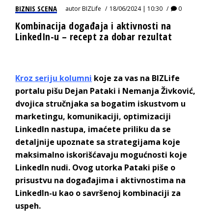
BIZNIS SCENA
autor
BIZLife
18/06/2024 | 10:30
0
Kombinacija događaja i aktivnosti na
LinkedIn-u – recept za dobar rezultat
Kroz seriju kolumni
koje za vas na BIZLife
portalu pišu Dejan Pataki i Nemanja Živković,
dvojica stručnjaka sa bogatim iskustvom u
marketingu, komunikaciji, optimizaciji
LinkedIn nastupa, imaćete priliku da se
detaljnije upoznate sa strategijama koje
maksimalno iskorišćavaju mogućnosti koje
LinkedIn nudi. Ovog utorka Pataki piše o
prisustvu na događajima i aktivnostima na
LinkedIn-u kao o savršenoj kombinaciji za
uspeh.