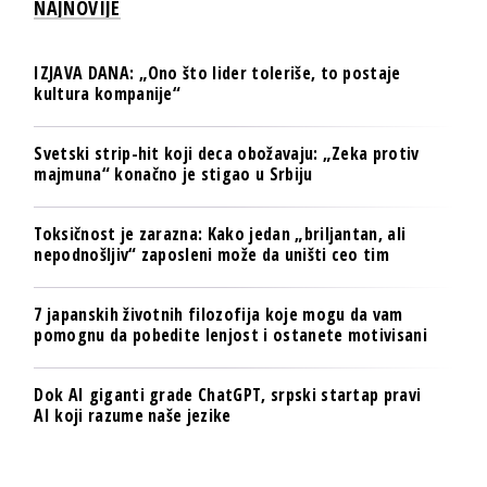
NAJNOVIJE
IZJAVA DANA: „Ono što lider toleriše, to postaje
kultura kompanije“
Svetski strip-hit koji deca obožavaju: „Zeka protiv
majmuna“ konačno je stigao u Srbiju
Toksičnost je zarazna: Kako jedan „briljantan, ali
nepodnošljiv“ zaposleni može da uništi ceo tim
7 japanskih životnih filozofija koje mogu da vam
pomognu da pobedite lenjost i ostanete motivisani
Dok AI giganti grade ChatGPT, srpski startap pravi
AI koji razume naše jezike