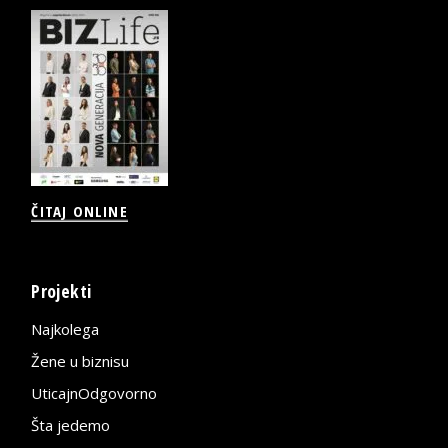
ČITAJ ONLINE
Projekti
Najkolega
Žene u biznisu
UticajnOdgovorno
Šta jedemo