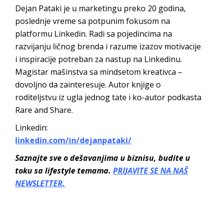
Dejan Pataki je u marketingu preko 20 godina,
poslednje vreme sa potpunim fokusom na
platformu Linkedin. Radi sa pojedincima na
razvijanju ličnog brenda i razume izazov motivacije
i inspiracije potreban za nastup na Linkedinu.
Magistar mašinstva sa mindsetom kreativca –
dovoljno da zainteresuje. Autor knjige o
roditeljstvu iz ugla jednog tate i ko-autor podkasta
Rare and Share.
Linkedin:
linkedin.com/in/dejanpataki/
Saznajte sve o dešavanjima u biznisu, budite u
toku sa lifestyle temama.
PRIJAVITE SE NA NAŠ
NEWSLETTER.