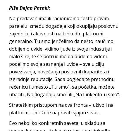
Piše Dejan Pataki:
Na predavanjima ili radionicama često pravim
paralelu između događaja koji okupljaju poslovnu
zajednicu i aktivnosti na LinkedIn platformi
generalno. Tu smo jer želimo da nešto naučimo,
dobijemo uvide, vidimo ljude iz svoje industrije i
malo šire, te se potrudimo da budemo viđeni,
podelimo svoja saznanja i uvide – sve u cilju
povezivanja, povećanja poslovnih kapaciteta i
izgradnje reputacije. Sada pogledajte prethodnu
rečenicu i umesto „Tu smo“, sa početka, možete
ubaciti „Na događaju smo“ ili „Na LinkedIn-u smo“.
Strateškim pristupom na dva fronta – uživo i na
platformi – možete napraviti sjajnu stvar.
Evo nekoliko konkretnih saveta, u skladu sa
temom kolumne – fokus ću staviti na LinkedIn