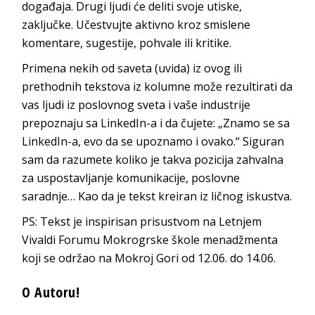
događaja. Drugi ljudi će deliti svoje utiske,
zaključke. Učestvujte aktivno kroz smislene
komentare, sugestije, pohvale ili kritike.
Primena nekih od saveta (uvida) iz ovog ili
prethodnih tekstova iz kolumne može rezultirati da
vas ljudi iz poslovnog sveta i vaše industrije
prepoznaju sa LinkedIn-a i da čujete: „Znamo se sa
LinkedIn-a, evo da se upoznamo i ovako.“ Siguran
sam da razumete koliko je takva pozicija zahvalna
za uspostavljanje komunikacije, poslovne
saradnje… Kao da je tekst kreiran iz ličnog iskustva.
PS: Tekst je inspirisan prisustvom na Letnjem
Vivaldi Forumu Mokrogrske škole menadžmenta
koji se održao na Mokroj Gori od 12.06. do 14.06.
O Autoru!