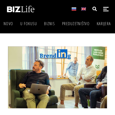
NOVO
U FOKUSU
BIZNIS
PREDUZETNIŠTVO
KARIJERA