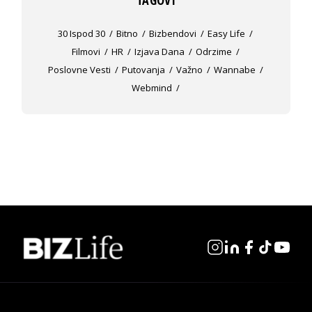
30 Ispod 30
Bitno
Bizbendovi
Easy Life
Filmovi
HR
Izjava Dana
Odrzime
Poslovne Vesti
Putovanja
Važno
Wannabe
Webmind