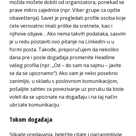
možda možete dobiti od organizatora, ponekad se
prave mikro zajednice (npr. Viber grupe za opšte
obaveštenja). Savet je pregledati profile osoba koje
ćete verovatno imati prilike da sretnete, kao i
njihove objave… Ako nema takvih podataka, sasvim
je u redu postaviti ovo pitanje na LinkedIn-u u
formi posta. Takođe, preporučujem da nekoliko
dana pre i posle događaja promenite Headline
vašeg profila (npr. „Od – do sam na sajmu – javite
se da se upoznamo“). Ako vam je neko posebno
zanimljiv, u skladu s poslovnom komunikacijom,
pošaljite zahtev za povezivanje uz poruku da biste
voleli da se upoznate na događaju i na taj način
ubrzate komunikaciju.
Tokom događaja
:
Slikajte predavanja, beležite citate i najzanimljivije