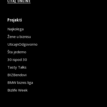
ČITAJ ONLINE
Projekti
Najkolega
Žene u biznisu
UticajnOdgovorno
Šta jedemo
30 ispod 30
Tasty Talks
BIZBendovi
BMW biznis liga
Bizlife Week