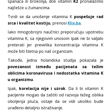
spanaća ili brokolija, dok vitamin
K2
pronalazimo
najčešće u žumancima.
Tvrdi se da unošenje vitamina K
pospešuje rad
srca i kvalitet kostiju
, prenosi
Klix.ba
.
Iako mnogobrojni naučnici preporučuju upotrebu
vitamina K, sa njegovim unosom ipak ne bi valjalo
preterati jer prevelika koncentracija vitamina K
može biti štetna po naš organizam.
Takođe, jedna holandska studija pokazala je
povezanost između pacijenata sa težim
oblicima koronavirusa i nedostatka vitamina K
u organizmu
.
Ipak,
korelacija nije i uzrok
. Da li bi vitamin K
pacijente mogao da zaštiti od razvoja težeg oblika
oboljenja pluća, ostaje da se vidi ukoliko bude
urađeno detaljno istraživanje.