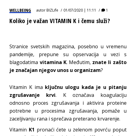
WELLBEING
autor
BIZLife
01/07/2020 | 11:11
1
Koliko je važan VITAMIN K i čemu služi?
Stranice svetskih magazina, posebno u vremenu
pandemije, prepune su opservacija u vezi s
blagodatima
vitamina K
. Međutim,
znate li zašto
je značajan njegov unos u organizam
?
Vitamin K ima
ključnu ulogu kada je u pitanju
zgrušavanje krvi
. K označava koagulaciju
odnosno proces zgrušavanja i aktivira proteine
potrebne u procesima zgrušavanja, pomaže u
zaceljivanju rana i sprečava preterano krvarenje.
Vitamin
K1
pronaći ćete u zelenom povrću poput