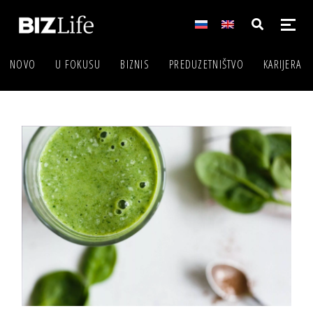
NOVO
U FOKUSU
BIZNIS
PREDUZETNIŠTVO
KARIJERA