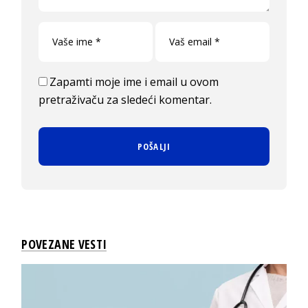
Zapamti moje ime i email u ovom
pretraživaču za sledeći komentar.
POVEZANE VESTI