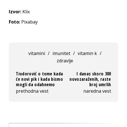
Izvor:
Klix
Foto:
Pixabay
vitamini
/
imunitet
/
vitamin k
/
zdravlje
Tiodorović o tome kada
I danas skoro 300
će novi pik i kada bismo
novozaraženih, raste
mogli da odahnemo
broj umrlih
prethodna vest
naredna vest