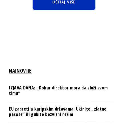
UČITAJ VIŠE
NAJNOVIJE
IZJAVA DANA: „Dobar direktor mora da služi svom
timu“
EU zapretila karipskim državama: Ukinite „zlatne
pasoše“ ili gubite bezvizni režim