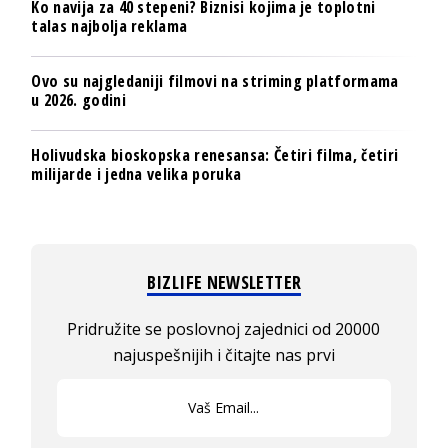
Ko navija za 40 stepeni? Biznisi kojima je toplotni
talas najbolja reklama
Ovo su najgledaniji filmovi na striming platformama
u 2026. godini
Holivudska bioskopska renesansa: Četiri filma, četiri
milijarde i jedna velika poruka
BIZLIFE NEWSLETTER
Pridružite se poslovnoj zajednici od 20000
najuspešnijih i čitajte nas prvi