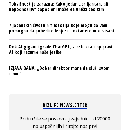
Toksičnost je zarazna: Kako jedan „briljantan, ali
nepodnošljiv“ zaposleni može da uništi ceo tim
7 japanskih životnih filozofija koje mogu da vam
pomognu da pobedite lenjost i ostanete motivisani
Dok AI giganti grade ChatGPT, srpski startap pravi
AI koji razume naše jezike
IZJAVA DANA: „Dobar direktor mora da služi svom
timu“
BIZLIFE NEWSLETTER
Pridružite se poslovnoj zajednici od 20000
najuspešnijih i čitajte nas prvi