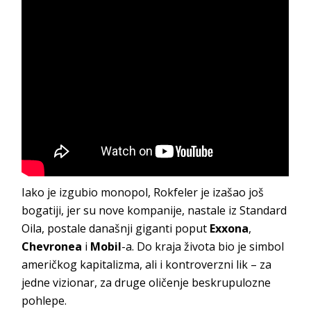
Iako je izgubio monopol, Rokfeler je izašao još
bogatiji, jer su nove kompanije, nastale iz Standard
Oila, postale današnji giganti poput
Exxona
,
Chevronea
i
Mobil
-a. Do kraja života bio je simbol
američkog kapitalizma, ali i kontroverzni lik – za
jedne vizionar, za druge oličenje beskrupulozne
pohlepe.