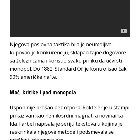
Njegova poslovna taktika bila je neumoljiva,
kupovao je konkurenciju, sklapao tajne dogovore
sa železnicama i koristio svaku priliku da učvrsti
monopol. Do 1882. Standard Oil je kontrolisao čak
90% američke nafte.
Moć, kritike i pad monopola
Uspon nije prošao bez otpora. Rokfeler je u štampi
prikazivan kao nemilosrdni magnat, a novinarka
Ida Tarbel napisala je seriju tekstova u kojima je
raskrinkala njegove metode i podsmevala se