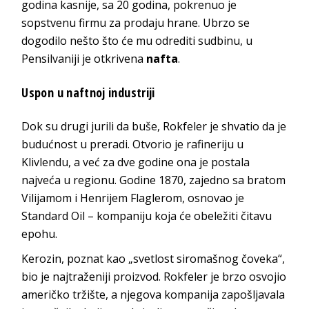
godina kasnije, sa 20 godina, pokrenuo je
sopstvenu firmu za prodaju hrane. Ubrzo se
dogodilo nešto što će mu odrediti sudbinu, u
Pensilvaniji je otkrivena
nafta
.
Uspon u naftnoj industriji
Dok su drugi jurili da buše, Rokfeler je shvatio da je
budućnost u preradi. Otvorio je rafineriju u
Klivlendu, a već za dve godine ona je postala
najveća u regionu. Godine 1870, zajedno sa bratom
Vilijamom i Henrijem Flaglerom, osnovao je
Standard Oil – kompaniju koja će obeležiti čitavu
epohu.
Kerozin, poznat kao „svetlost siromašnog čoveka“,
bio je najtraženiji proizvod. Rokfeler je brzo osvojio
američko tržište, a njegova kompanija zapošljavala