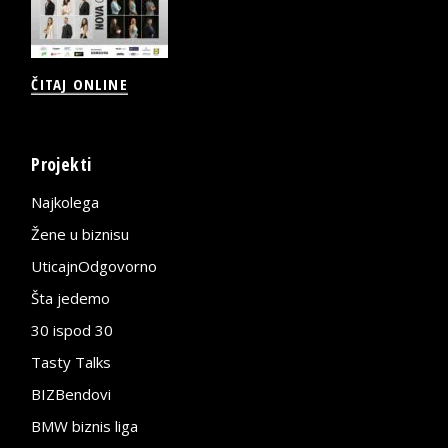
ČITAJ ONLINE
Projekti
Najkolega
Žene u biznisu
UticajnOdgovorno
Šta jedemo
30 ispod 30
Tasty Talks
BIZBendovi
BMW biznis liga