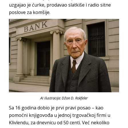
uzgajao je ćurke, prodavao slatkiše i radio sitne
poslove za komšije.
AI Ilustracija: Džon D. Rokfeler
Sa 16 godina dobio je prvi pravi posao – kao
pomoćni knjigovođa u jednoj trgovačkoj firmi u
Klivlendu, za dnevnicu od 50 centi. Već nekoliko