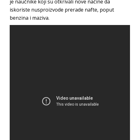
je naučnike koji su otkrivali nove načine da
iskoriste nusproizvode prerade nafte, poput
benzina i maziva.