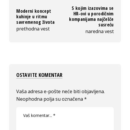
S kojim izazovima se
Moderni koncept
HR-ovi u porodičnim
kuhinje u ritmu
kompanijama najčešće
savremenog života
susreću
prethodna vest
naredna vest
OSTAVITE KOMENTAR
Vaša adresa e-pošte neće biti objavljena.
Neophodna polja su označena
*