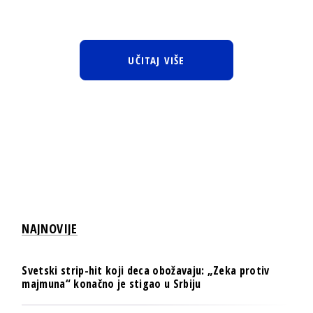
UČITAJ VIŠE
NAJNOVIJE
Svetski strip-hit koji deca obožavaju: „Zeka protiv
majmuna“ konačno je stigao u Srbiju