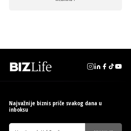
Najvažnije biznis priče svakog dana u
inboksu