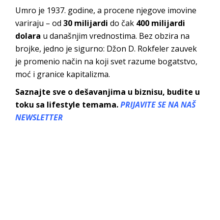
Umro je 1937. godine, a procene njegove imovine
variraju – od
30 milijardi
do čak
400 milijardi
dolara
u današnjim vrednostima. Bez obzira na
brojke, jedno je sigurno: Džon D. Rokfeler zauvek
je promenio način na koji svet razume bogatstvo,
moć i granice kapitalizma.
Saznajte sve o dešavanjima u biznisu, budite u
toku sa lifestyle temama.
PRIJAVITE SE NA NAŠ
NEWSLETTER