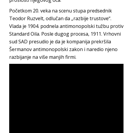
prošlosti njegovog oca.
Početkom 20. veka na scenu stupa predsednik
Teodor Ruzvelt, odlučan da „razbije trustove“.
Vlada je 1904. podnela antimonopolski tužbu protiv
Standard Oila. Posle dugog procesa, 1911. Vrhovni
sud SAD presudio je da je kompanija prekršila
Šermanov antimonopolski zakon i naredio njeno
razbijanje na više manjih firmi.