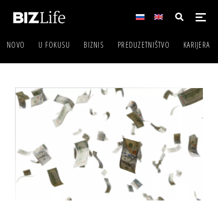
NOVO
U FOKUSU
BIZNIS
PREDUZETNIŠTVO
KARIJERA