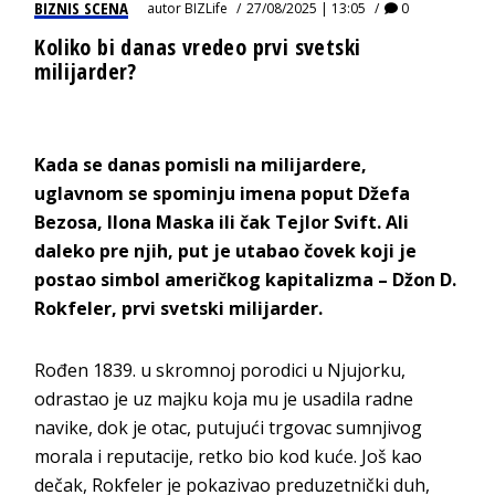
BIZNIS SCENA
autor
BIZLife
27/08/2025 | 13:05
0
Koliko bi danas vredeo prvi svetski
milijarder?
Kada se danas pomisli na milijardere,
uglavnom se spominju imena poput Džefa
Bezosa, Ilona Maska ili čak Tejlor Svift. Ali
daleko pre njih, put je utabao čovek koji je
postao simbol američkog kapitalizma – Džon D.
Rokfeler, prvi svetski milijarder.
Rođen 1839. u skromnoj porodici u Njujorku,
odrastao je uz majku koja mu je usadila radne
navike, dok je otac, putujući trgovac sumnjivog
morala i reputacije, retko bio kod kuće. Još kao
dečak, Rokfeler je pokazivao preduzetnički duh,