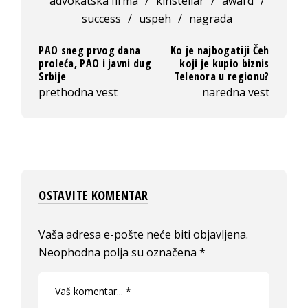
advokatska firma
/
kinstellar
/
award
/
success
/
uspeh
/
nagrada
PAO sneg prvog dana
Ko je najbogatiji Čeh
proleća, PAO i javni dug
koji je kupio biznis
Srbije
Telenora u regionu?
prethodna vest
naredna vest
OSTAVITE KOMENTAR
Vaša adresa e-pošte neće biti objavljena.
Neophodna polja su označena
*