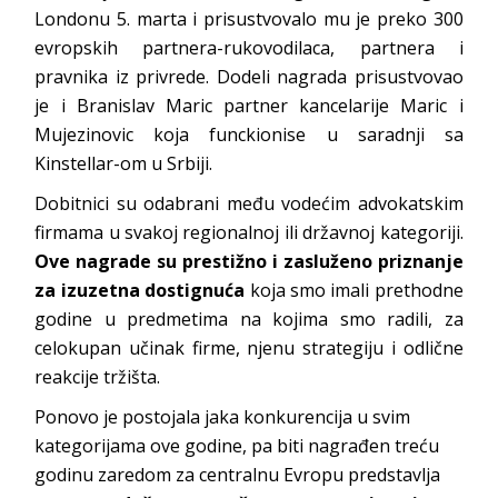
Londonu 5. marta i prisustvovalo mu je preko 300
evropskih partnera-rukovodilaca, partnera i
pravnika iz privrede. Dodeli nagrada prisustvovao
je i Branislav Maric partner kancelarije Maric i
Mujezinovic koja funckionise u saradnji sa
Kinstellar-om u Srbiji.
Dobitnici su odabrani među vodećim advokatskim
firmama u svakoj regionalnoj ili državnoj kategoriji.
Ove nagrade su prestižno i zasluženo priznanje
za izuzetna dostignuća
koja smo imali prethodne
godine u predmetima na kojima smo radili, za
celokupan učinak firme, njenu strategiju i odlične
reakcije tržišta.
Ponovo je postojala jaka konkurencija u svim
kategorijama ove godine, pa biti nagrađen treću
godinu zaredom za centralnu Evropu predstavlja