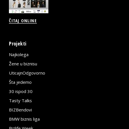
ČITAJ ONLINE
Projekti
Najkolega
Žene u biznisu
UticajnOdgovorno
Šta jedemo
30 ispod 30
Tasty Talks
BIZBendovi
BMW biznis liga
Bizlife Week