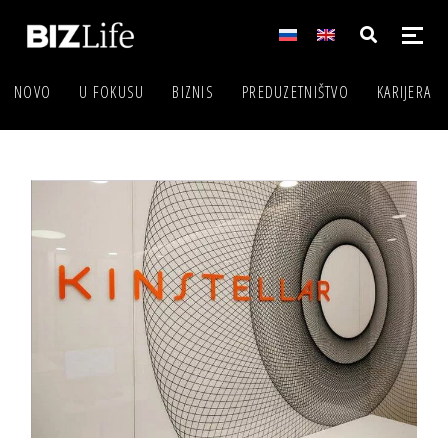
NOVO
U FOKUSU
BIZNIS
PREDUZETNIŠTVO
KARIJERA