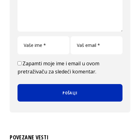
Zapamti moje ime i email u ovom
pretraživaču za sledeći komentar.
POVEZANE VESTI