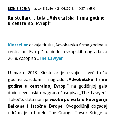
BIZNIS SCENA
autor
BIZLife
21/03/2018 | 10:37
0
Kinstellaru titula „Advokatska firma godine
u centralnoj Evropi“
Kinstellar
osvaja titulu „Advokatska firma godine u
centralnoj Evropi“ na dodeli evropskih nagrada za
2018. časopisa „
The Lawyer
“
U martu 2018. Kinstellar je osvojio – već treću
godinu zaredom – nagradu „
Advokatska firma
godine u centralnoj Evropi
“ na godišnjoj gala
dodeli evropskih nagrada časopisa „The Lawyer“.
Takođe, data nam je
visoka pohvala u kategoriji
Balkana i istočne Evrope
. Ovogodišnji događaj
održan je u hotelu The Grange Tower Bridge u